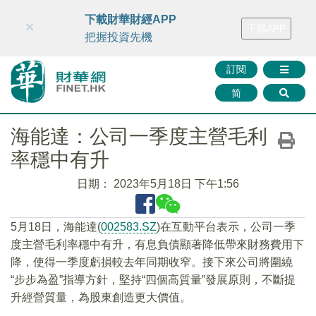
財華智庫網
FINTV
FINMETA
財華證券
媒體矩陣
下載財華財經APP
×
下載APP
智庫沙龍
聯絡我們
把握投資先機
訂閱
简
海能達：公司一季度主營毛利
率穩中有升
日期：
2023年5月18日 下午1:56
5月18日，海能達(
002583.SZ
)在互動平台表示，公司一季
度主營毛利率穩中有升，有息負債顯著降低帶來財務費用下
降，使得一季度虧損較去年同期收窄。接下來公司將圍繞
“步步為盈”指導方針，堅持“四個高質量”發展原則，不斷提
升經營質量，為股東創造更大價值。