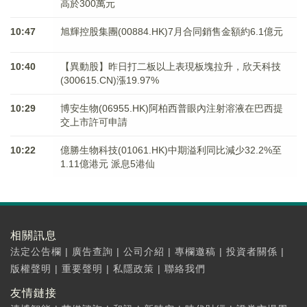
高於300萬元
10:47
旭輝控股集團(00884.HK)7月合同銷售金額約6.1億元
10:40
【異動股】昨日打二板以上表現板塊拉升，欣天科技
(300615.CN)漲19.97%
10:29
博安生物(06955.HK)阿柏西普眼內注射溶液在巴西提
交上市許可申請
10:22
億勝生物科技(01061.HK)中期溢利同比減少32.2%至
1.11億港元 派息5港仙
相關訊息
法定公告欄
|
廣告查詢
|
公司介紹
|
專欄邀稿
|
投資者關係
|
版權聲明
|
重要聲明
|
私隱政策
|
聯絡我們
友情鏈接