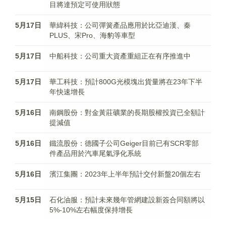
目將達預定可使用狀態
5月17日
華緯科技：公司彈簧產品應用於比亞迪漢、秦
PLUS、宋Pro、海豹等車型
5月17日
中船科技：公司重大資產重組正在有序推進中
5月17日
華工科技：預計800G光模塊出貨量將在23年下半
年快速增長
5月16日
南鋼股份：對金黃莊礦業的長期股權投資已全額計
提減值
5月16日
鐵流股份：德國子公司Geiger目前已有SCR零部
件產品用於汽車尾氣淨化系統
5月16日
濱江集團：2023年上半年預計交付新盤20個左右
5月15日
石化油服：預計未來幾年管網建設新簽合同額將以
5%-10%左右幅度保持增長