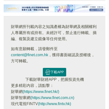
財華網所刊載內容之知識產權為財華網及相關權利
人專屬所有或持有。未經許可，禁止進行轉載、摘
編、複製及建立鏡像等任何使用。
如有意願轉載，請發郵件至
content@finet.com.hk
，獲得書面確認及授權後，
方可轉載。
下載APP
下載財華財經APP，把握投資先機
更多精彩内容，請點擊：
財華網
(https://www.finet.hk/)
財華智庫網
(https://www.finet.com.cn)
現代電視FINTV
(http://www.fintv.hk)