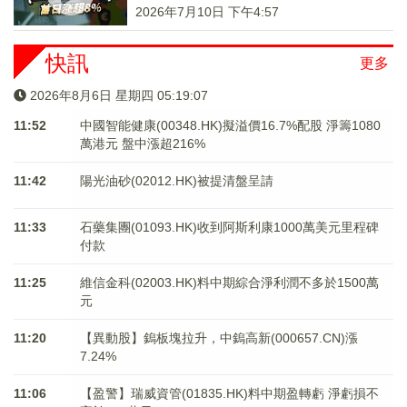
2026年7月10日 下午4:57
快訊
更多
2026年8月6日 星期四 05:19:07
11:52
中國智能健康(00348.HK)擬溢價16.7%配股 淨籌1080
萬港元 ​​​​​​​盤中漲超216%
11:42
陽光油砂(02012.HK)被提清盤呈請
11:33
石藥集團(01093.HK)收到阿斯利康1000萬美元里程碑
付款
11:25
維信金科(02003.HK)料中期綜合淨利潤不多於1500萬
元
11:20
【異動股】鎢板塊拉升，中鎢高新(000657.CN)漲
7.24%
11:06
【盈警】瑞威資管(01835.HK)料中期盈轉虧 淨虧損不