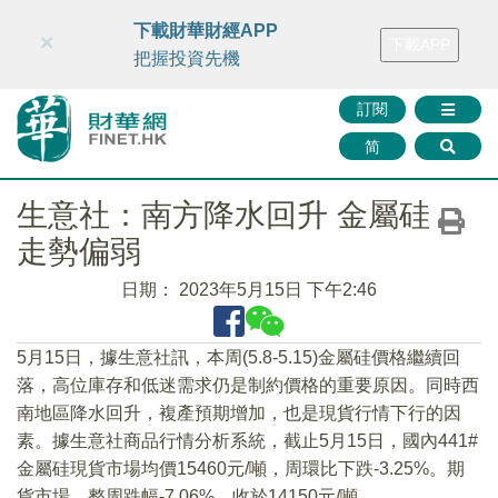
財華智庫網
FINTV
FINMETA
財華證券
媒體矩陣
下載財華財經APP
×
下載APP
智庫沙龍
聯絡我們
把握投資先機
訂閱
简
生意社：南方降水回升 金屬硅
走勢偏弱
日期：
2023年5月15日 下午2:46
5月15日，據生意社訊，本周(5.8-5.15)金屬硅價格繼續回
落，高位庫存和低迷需求仍是制約價格的重要原因。同時西
南地區降水回升，複產預期增加，也是現貨行情下行的因
素。據生意社商品行情分析系統，截止5月15日，國內441#
金屬硅現貨市場均價15460元/噸，周環比下跌-3.25%。期
貨市場，整周跌幅-7.06%，收於14150元/噸。