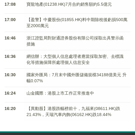
17:08
寶龍地產(01238.HK)7月合約銷售額約5.5億元
17:00
【盈警】中慶股份(01855.HK)料中期除稅後虧損500萬
至2000萬元
16:46
浙江證監局對財通證券股份有限公司採取出具警示函
措施
16:36
網信辦：大型個人信息處理者應當採取加密、去標識
化等措施保障所處理個人信息安全
16:30
國家外匯局：7月末中國外匯儲備規模34188億美元 升
幅0.07%
16:24
山金國際：港股上市工作正常推進中
16:20
【異動股】港股跌幅榜前十，九福來(08611.HK)跌
21.43%，天瑞汽車内飾(06162.HK)跌18.44%