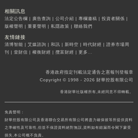
相關訊息
法定公告欄
|
廣告查詢
|
公司介紹
|
專欄邀稿
|
投資者關係
|
版權聲明
|
重要聲明
|
私隱政策
|
聯絡我們
友情鏈接
清博智能
|
艾媒諮詢
|
和訊
|
新時空
|
時代財經
|
證券市場周
刊
|
壹財信
|
權衡財經
|
攬富財經
|
更多...
香港政府指定刊載法定通告之憲報刊登報章
Copyright © 1998 - 2026 財華控股有限公司
香港財華社版權所有,未經同意不得轉載。
免責聲明：
財華控股有限公司及香港聯合交易所有限公司將盡力確保彼等所提供資料
之準確性及可靠性,但並不保證資料絕對無誤,資料如有錯漏而令閣下蒙受
損失,本公司概不負責。