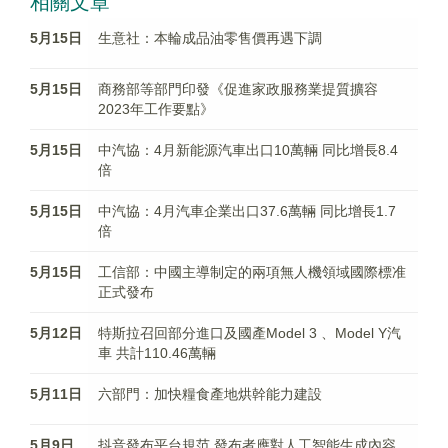
相關文章
5月15日
生意社：本輪成品油零售價再遇下調
5月15日
商務部等部門印發《促進家政服務業提質擴容
2023年工作要點》
5月15日
中汽協：4月新能源汽車出口10萬輛 同比增長8.4
倍
5月15日
中汽協：4月汽車企業出口37.6萬輛 同比增長1.7
倍
5月15日
工信部：中國主導制定的兩項無人機領域國際標准
正式發布
5月12日
特斯拉召回部分進口及國產Model 3 、Model Y汽
車 共計110.46萬輛
5月11日
六部門：加快糧食產地烘幹能力建設
5月9日
抖音發布平台規范 發布者應對人工智能生成內容