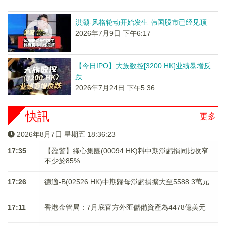
洪灏-风格轮动开始发生 韩国股市已经见顶
2026年7月9日 下午6:17
【今日IPO】大族数控[3200.HK]业绩暴增反
跌
2026年7月24日 下午5:36
快訊
更多
2026年8月7日 星期五 18:36:23
17:35
【盈警】綠心集團(00094.HK)料中期淨虧損同比收窄
不少於85%
17:26
德適-B(02526.HK)中期歸母淨虧損擴大至5588.3萬元
17:11
香港金管局：7月底官方外匯儲備資產為4478億美元