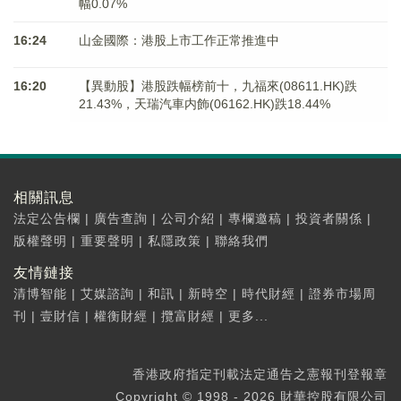
幅0.07%
16:24
山金國際：港股上市工作正常推進中
16:20
【異動股】港股跌幅榜前十，九福來(08611.HK)跌
21.43%，天瑞汽車内飾(06162.HK)跌18.44%
相關訊息
法定公告欄
|
廣告查詢
|
公司介紹
|
專欄邀稿
|
投資者關係
|
版權聲明
|
重要聲明
|
私隱政策
|
聯絡我們
友情鏈接
清博智能
|
艾媒諮詢
|
和訊
|
新時空
|
時代財經
|
證券市場周
刊
|
壹財信
|
權衡財經
|
攬富財經
|
更多...
香港政府指定刊載法定通告之憲報刊登報章
Copyright © 1998 - 2026 財華控股有限公司