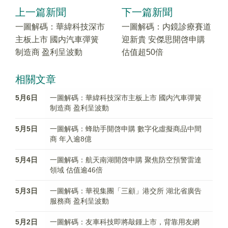
上一篇新聞
下一篇新聞
一圖解碼：華緯科技深市
一圖解碼：内鏡診療賽道
主板上市 國内汽車彈簧
迎新貴 安傑思開啓申購
制造商 盈利呈波動
估值超50倍
相關文章
5月6日
一圖解碼：華緯科技深市主板上市 國内汽車彈簧
制造商 盈利呈波動
5月5日
一圖解碼：蜂助手開啓申購 數字化虛擬商品中間
商 年入逾8億
5月4日
一圖解碼：航天南湖開啓申購 聚焦防空預警雷達
領域 估值逾46倍
5月3日
一圖解碼：華視集團「三顧」港交所 湖北省廣告
服務商 盈利呈波動
5月2日
一圖解碼：友車科技即將敲鍾上市，背靠用友網