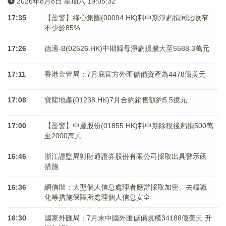
2026年8月8日 星期六 19:05:33
17:35
【盈警】綠心集團(00094.HK)料中期淨虧損同比收窄
不少於85%
17:26
德適-B(02526.HK)中期歸母淨虧損擴大至5588.3萬元
17:11
香港金管局：7月底官方外匯儲備資產為4478億美元
17:08
寶龍地產(01238.HK)7月合約銷售額約5.5億元
17:00
【盈警】中慶股份(01855.HK)料中期除稅後虧損500萬
至2000萬元
16:46
浙江證監局對財通證券股份有限公司採取出具警示函
措施
16:36
網信辦：大型個人信息處理者應當採取加密、去標識
化等措施保障所處理個人信息安全
16:30
國家外匯局：7月末中國外匯儲備規模34188億美元 升