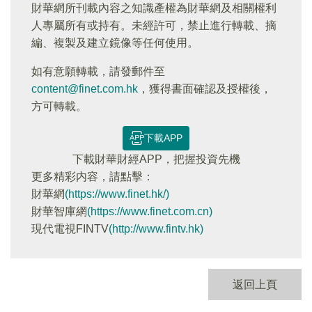
財華網所刊載內容之知識產權為財華網及相關權利
人專屬所有或持有。未經許可，禁止進行轉載、摘
編、複製及建立鏡像等任何使用。
如有意願轉載，請發郵件至
content@finet.com.hk
，獲得書面確認及授權後，
方可轉載。
下載APP
下載財華財經APP，把握投資先機
更多精彩内容，請點擊：
財華網
(https://www.finet.hk/)
財華智庫網
(https://www.finet.com.cn)
現代電視FINTV
(http://www.fintv.hk)
返回上頁