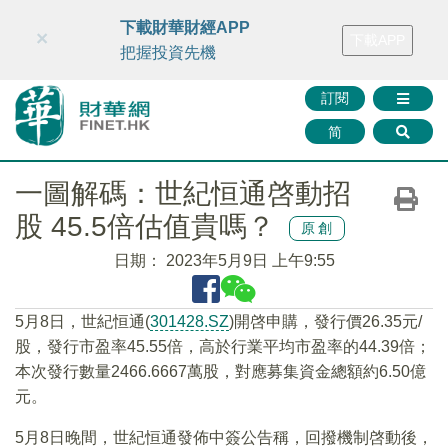
財華智庫網
FINTV
FINMETA
財華證券
媒體矩陣
下載財華財經APP
×
下載APP
智庫沙龍
聯絡我們
把握投資先機
訂閱
简
一圖解碼：世紀恒通啓動招
股 45.5倍估值貴嗎？
原創
日期：
2023年5月9日 上午9:55
5月8日，世紀恒通(
301428.SZ
)開啓申購，發行價26.35元/
股，發行市盈率45.55倍，高於行業平均市盈率的44.39倍；
本次發行數量2466.6667萬股，對應募集資金總額約6.50億
元。
5月8日晚間，世紀恒通發佈中簽公告稱，回撥機制啓動後，