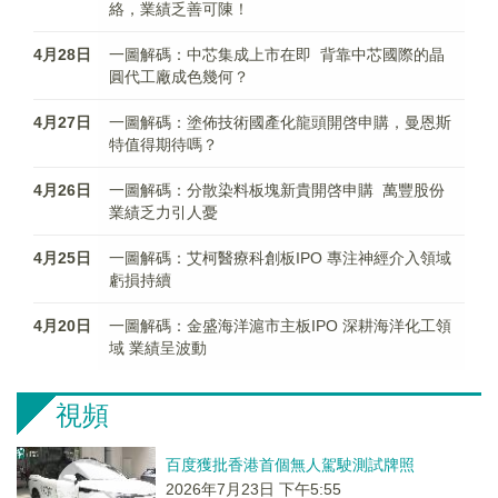
絡，業績乏善可陳！
4月28日
一圖解碼：中芯集成上市在即 背靠中芯國際的晶
圓代工廠成色幾何？
4月27日
一圖解碼：塗佈技術國產化龍頭開啓申購，曼恩斯
特值得期待嗎？
4月26日
一圖解碼：分散染料板塊新貴開啓申購 萬豐股份
業績乏力引人憂
4月25日
一圖解碼：艾柯醫療科創板IPO 專注神經介入領域
虧損持續
4月20日
一圖解碼：金盛海洋滬市主板IPO 深耕海洋化工領
域 業績呈波動
視頻
百度獲批香港首個無人駕駛測試牌照
2026年7月23日 下午5:55