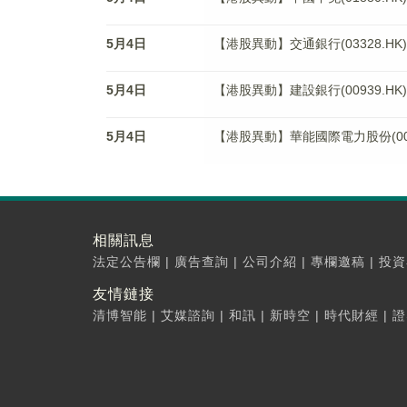
5月4日
【港股異動】交通銀行(03328.HK)
5月4日
【港股異動】建設銀行(00939.HK)
5月4日
【港股異動】華能國際電力股份(0090
相關訊息
法定公告欄
|
廣告查詢
|
公司介紹
|
專欄邀稿
|
投資
友情鏈接
清博智能
|
艾媒諮詢
|
和訊
|
新時空
|
時代財經
|
證