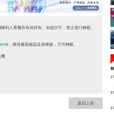
關權利人專屬所有或持有。未經許可，禁止進行轉載、
om.hk
，獲得書面確認及授權後，方可轉載。
先機
1
1
返回上頁
1