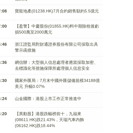
7:08
寶龍地產(01238.HK)7月合約銷售額約5.5億元
7:00
【盈警】中慶股份(01855.HK)料中期除稅後虧
損500萬至2000萬元
6:46
浙江證監局對財通證券股份有限公司採取出具
警示函措施
6:36
網信辦：大型個人信息處理者應當採取加密、
去標識化等措施保障所處理個人信息安全
6:30
國家外匯局：7月末中國外匯儲備規模34188億
美元 升幅0.07%
6:24
山金國際：港股上市工作正常推進中
6:20
【異動股】港股跌幅榜前十，九福來
(08611.HK)跌21.43%，天瑞汽車内飾
(06162.HK)跌18.44%