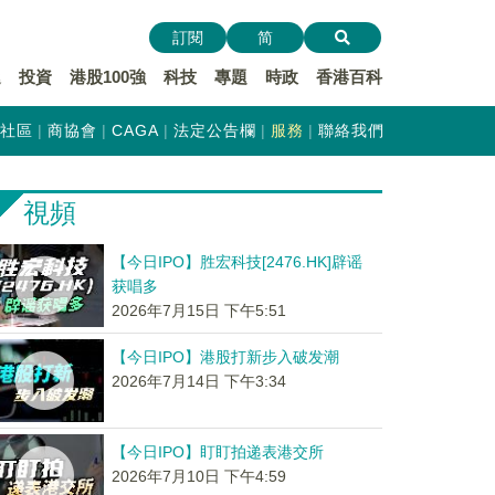
訂閱
简
遞
投資
港股100強
科技
專題
時政
香港百科
社區
商協會
CAGA
法定公告欄
服務
聯絡我們
視頻
【今日IPO】胜宏科技[2476.HK]辟谣
获唱多
2026年7月15日 下午5:51
【今日IPO】港股打新步入破发潮
2026年7月14日 下午3:34
【今日IPO】盯盯拍递表港交所
2026年7月10日 下午4:59