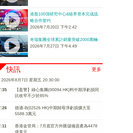
港股100强研究中心&链界资本完成战
略合作签约
2026年7月20日 下午2:42
奇瑞集團全球累計銷量突破2000萬輛
2026年7月27日 下午4:49
快訊
更多
2026年8月7日 星期五 20:30:00
7:35
【盈警】綠心集團(00094.HK)料中期淨虧損同
比收窄不少於85%
7:26
德適-B(02526.HK)中期歸母淨虧損擴大至
5588.3萬元
7:11
香港金管局：7月底官方外匯儲備資產為4478
億美元