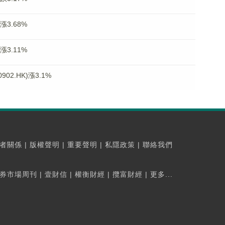
漲3.68%
漲3.11%
2.HK)漲3.1%
者關係
|
版權聲明
|
重要聲明
|
私隱政策
|
聯絡我們
券市場周刊
|
壹財信
|
權衡財經
|
攬富財經
|
更多...