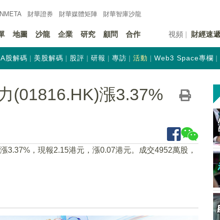
INMETA
財華證券
財華
媒體矩陣
財華
智庫沙龍
單
地圖
沙龍
企業
研究
顧問
合作
視頻
財經速
A股解碼
美股解碼
股評
研報
專訪
活動
Web3 Space專欄
1816.HK)漲3.37%
1上漲3.37%，現報2.15港元，漲0.07港元。成交4952萬股，