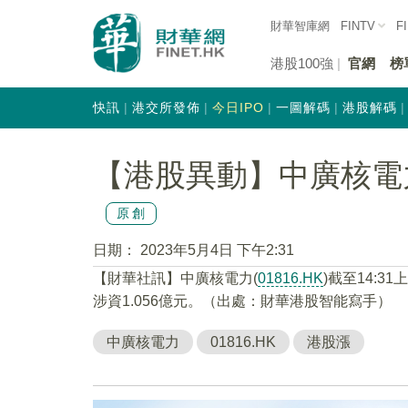
財華智庫網
FINTV
F
港股100強
官網
榜
快訊
港交所發佈
今日IPO
一圖解碼
港股解碼
【港股異動】中廣核電力(0
原創
日期：
2023年5月4日 下午2:31
【財華社訊】中廣核電力(
01816.HK
)截至14:3
涉資1.056億元。（出處：財華港股智能寫手）
中廣核電力
01816.HK
港股漲