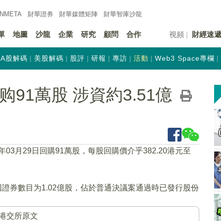
INMETA
財華證券
財華
媒體矩陣
財華
智庫沙龍
單
地圖
沙龍
企業
研究
顧問
合作
視頻
財經速
A股解碼
美股解碼
股評
研報
專訪
活動
Web3 Space專欄
回购91萬股 涉資約3.51億
3年03月29日回購91萬股，每股回購價介乎382.20港元至
回證券數目为1.02億股，佔於普通決議案通過時已發行股份
港交所原文