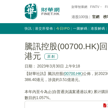
財華智庫網
FINTV
F
港股100強
官網
榜
快訊
港交所發佈
今日IPO
一圖解碼
港股解碼
騰訊控股(00700.HK)
港元
原創
日期：
2023年3月30日 上午9:18
【財華社訊】騰訊控股(
00700.HK
)公佈，於202
386.40港元，涉資約3.51億港元。
本年內至今為止(自普通決議案通過以來) 累计購
數目的1.057%。