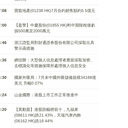
7:08
寶龍地產(01238.HK)7月合約銷售額約5.5億元
7:00
【盈警】中慶股份(01855.HK)料中期除稅後虧
損500萬至2000萬元
6:46
浙江證監局對財通證券股份有限公司採取出具
警示函措施
6:36
網信辦：大型個人信息處理者應當採取加密、
去標識化等措施保障所處理個人信息安全
6:30
國家外匯局：7月末中國外匯儲備規模34188億
美元 升幅0.07%
6:24
山金國際：港股上市工作正常推進中
6:20
【異動股】港股跌幅榜前十，九福來
(08611.HK)跌21.43%，天瑞汽車内飾
(06162.HK)跌18.44%