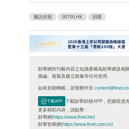
騰訊控股
00700.HK
回購
財華網所刊載內容之知識產權為財華網及相
摘編、複製及建立鏡像等任何使用。
如有意願轉載，請發郵件至
content@finet.c
下載APP
下載財華財經APP，把握投資
更多精彩内容，請點擊：
財華網
(https://www.finet.hk/)
財華智庫網
(https://www.finet.com.cn)