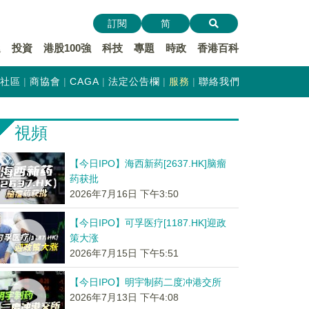
訂閱
简
遞
投資
港股100強
科技
專題
時政
香港百科
社區
商協會
CAGA
法定公告欄
服務
聯絡我們
視頻
【今日IPO】海西新药[2637.HK]脑瘤
药获批
2026年7月16日 下午3:50
【今日IPO】可孚医疗[1187.HK]迎政
策大涨
2026年7月15日 下午5:51
【今日IPO】明宇制药二度冲港交所
2026年7月13日 下午4:08