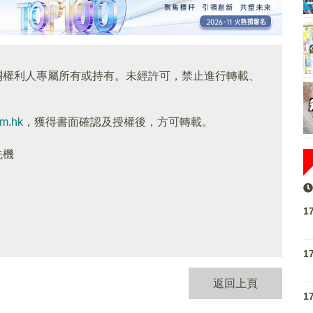
關權利人專屬所有或持有。未經許可，禁止進行轉載、
om.hk
，獲得書面確認及授權後，方可轉載。
先機
1
1
返回上頁
1