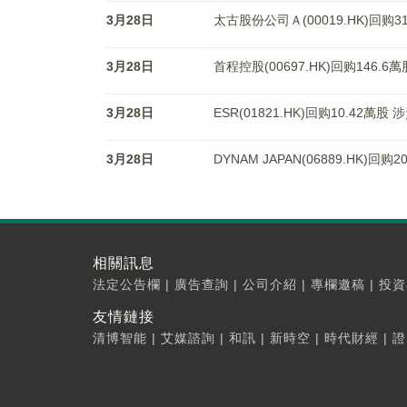
3月28日
太古股份公司Ａ(00019.HK)回购31
3月28日
首程控股(00697.HK)回购146.6
3月28日
ESR(01821.HK)回购10.42萬股
3月28日
DYNAM JAPAN(06889.HK)回
相關訊息
法定公告欄
|
廣告查詢
|
公司介紹
|
專欄邀稿
|
投資
友情鏈接
清博智能
|
艾媒諮詢
|
和訊
|
新時空
|
時代財經
|
證