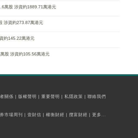
.6萬股 涉資約1889.71萬港元
萬股 涉資約273.87萬港元
 涉資約145.22萬港元
购20萬股 涉資約105.56萬港元
者關係
|
版權聲明
|
重要聲明
|
私隱政策
|
聯絡我們
券市場周刊
|
壹財信
|
權衡財經
|
攬富財經
|
更多...