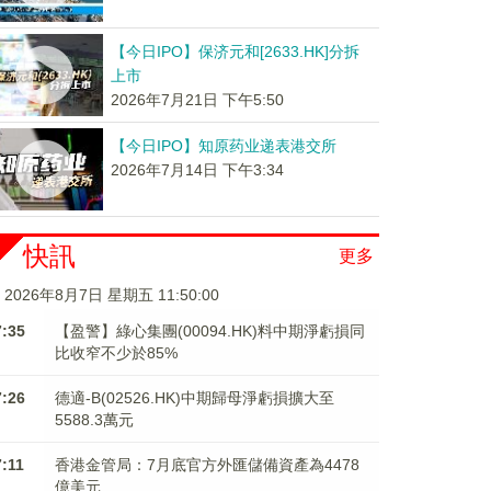
【今日IPO】保济元和[2633.HK]分拆
上市
2026年7月21日 下午5:50
【今日IPO】知原药业递表港交所
2026年7月14日 下午3:34
快訊
更多
2026年8月7日 星期五 11:50:01
7:35
【盈警】綠心集團(00094.HK)料中期淨虧損同
比收窄不少於85%
7:26
德適-B(02526.HK)中期歸母淨虧損擴大至
5588.3萬元
7:11
香港金管局：7月底官方外匯儲備資產為4478
億美元