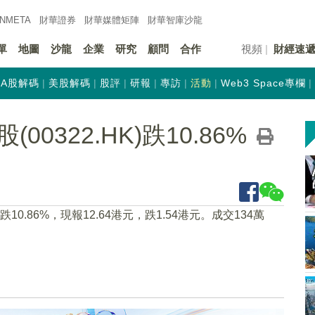
INMETA
財華證券
財華
媒體矩陣
財華
智庫沙龍
單
地圖
沙龍
企業
研究
顧問
合作
視頻
財經速
A股解碼
美股解碼
股評
研報
專訪
活動
Web3 Space專欄
0322.HK)跌10.86%
下跌10.86%，現報12.64港元，跌1.54港元。成交134萬
）