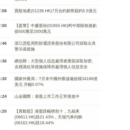
7:08
寶龍地產(01238.HK)7月合約銷售額約5.5億元
7:00
【盈警】中慶股份(01855.HK)料中期除稅後虧
損500萬至2000萬元
6:46
浙江證監局對財通證券股份有限公司採取出具
警示函措施
6:36
網信辦：大型個人信息處理者應當採取加密、
去標識化等措施保障所處理個人信息安全
6:30
國家外匯局：7月末中國外匯儲備規模34188億
美元 升幅0.07%
6:24
山金國際：港股上市工作正常推進中
6:20
【異動股】港股跌幅榜前十，九福來
(08611.HK)跌21.43%，天瑞汽車内飾
(06162.HK)跌18.44%