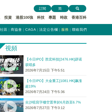
訂閱
简
遞
投資
港股100強
科技
專題
時政
香港百科
社區
商協會
CAGA
法定公告欄
服務
聯絡我們
視頻
【今日IPO】胜宏科技[2476.HK]辟谣
获唱多
2026年7月15日 下午5:51
【今日IPO】大金重工[1081.HK]飙涨
超19%
2026年7月24日 下午5:36
尖沙咀寫字樓空置率於6月跌至6.7%
2026年7月27日 下午3:12