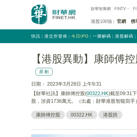
財華智庫網
FINTV
F
港股100強
官網
榜
快訊
港交所發佈
今日IPO
一圖解碼
港股解碼
【港股異動】康師傅控股(0
原創
日期：
2023年3月28日 上午9:31
【財華社訊】康師傅控股(
00322.HK
)截至09:31
股，涉資1736萬元。（出處：財華港股智能寫手
康師傅控股
00322.HK
港股跌