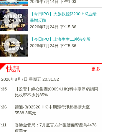
2026年7月14日 下午1:03
【今日IPO】大族数控[3200.HK]业绩
暴增反跌
2026年7月24日 下午5:36
【今日IPO】上海生生二冲港交所
2026年7月24日 下午5:36
快訊
更多
2026年8月7日 星期五 20:31:52
7:35
【盈警】綠心集團(00094.HK)料中期淨虧損同
比收窄不少於85%
7:26
德適-B(02526.HK)中期歸母淨虧損擴大至
5588.3萬元
7:11
香港金管局：7月底官方外匯儲備資產為4478
億美元