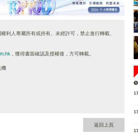
關權利人專屬所有或持有。未經許可，禁止進行轉載、
om.hk
，獲得書面確認及授權後，方可轉載。
先機
1
1
返回上頁
1