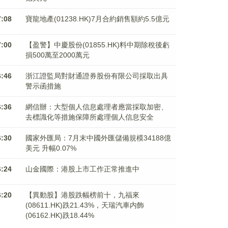
7:08
寶龍地產(01238.HK)7月合約銷售額約5.5億元
7:00
【盈警】中慶股份(01855.HK)料中期除稅後虧
損500萬至2000萬元
6:46
浙江證監局對財通證券股份有限公司採取出具
警示函措施
6:36
網信辦：大型個人信息處理者應當採取加密、
去標識化等措施保障所處理個人信息安全
6:30
國家外匯局：7月末中國外匯儲備規模34188億
美元 升幅0.07%
6:24
山金國際：港股上市工作正常推進中
6:20
【異動股】港股跌幅榜前十，九福來
(08611.HK)跌21.43%，天瑞汽車内飾
(06162.HK)跌18.44%