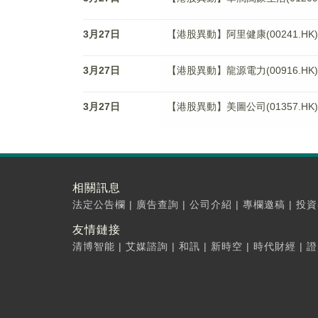
3月27日
【港股異動】阿里健康(00241.HK)
3月27日
【港股異動】龍源電力(00916.HK)
3月27日
【港股異動】美圖公司(01357.HK)
相關訊息
法定公告欄
|
廣告查詢
|
公司介紹
|
專欄邀稿
|
投資
友情鏈接
清博智能
|
艾媒諮詢
|
和訊
|
新時空
|
時代財經
|
證