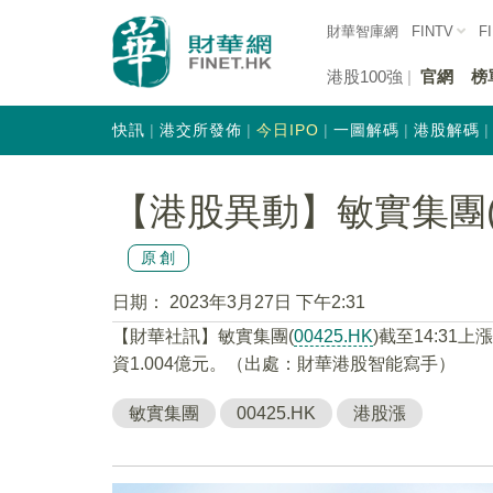
財華智庫網
FINTV
F
港股100強
官網
榜
快訊
港交所發佈
今日IPO
一圖解碼
港股解碼
【港股異動】敏實集團(00
原創
日期：
2023年3月27日 下午2:31
【財華社訊】敏實集團(
00425.HK
)截至14:31上
資1.004億元。（出處：財華港股智能寫手）
敏實集團
00425.HK
港股漲