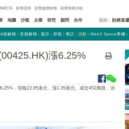
INMETA
財華證券
財華
媒體矩陣
財華
智庫沙龍
單
地圖
沙龍
企業
研究
顧問
合作
視頻
財經速
A股解碼
美股解碼
股評
研報
專訪
活動
Web3 Space專欄
425.HK)漲6.25%
漲6.25%，現報22.95港元，漲1.35港元。成交452萬股，涉