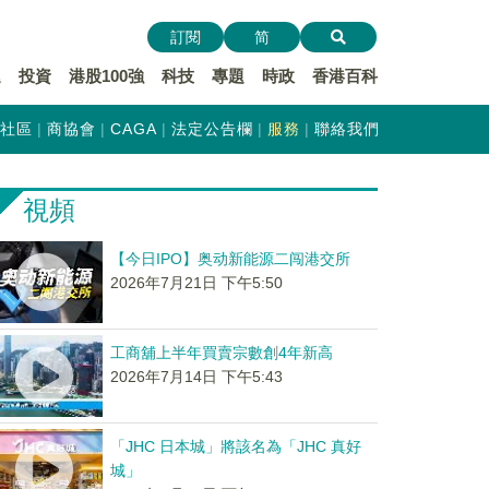
訂閱
简
遞
投資
港股100強
科技
專題
時政
香港百科
社區
商協會
CAGA
法定公告欄
服務
聯絡我們
視頻
【今日IPO】奥动新能源二闯港交所
2026年7月21日 下午5:50
工商舖上半年買賣宗數創4年新高
2026年7月14日 下午5:43
「JHC 日本城」將該名為「JHC 真好
城」