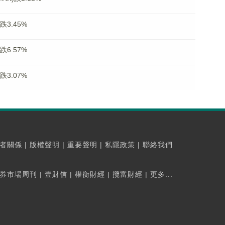
跌3.45%
跌6.57%
跌3.07%
者關係
|
版權聲明
|
重要聲明
|
私隱政策
|
聯絡我們
券市場周刊
|
壹財信
|
權衡財經
|
攬富財經
|
更多...