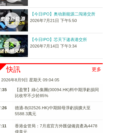
【今日IPO】奥动新能源二闯港交所
2026年7月21日 下午5:50
【今日IPO】芯天下递表港交所
2026年7月14日 下午3:34
快訊
更多
2026年8月9日 星期天 09:04:06
7:35
【盈警】綠心集團(00094.HK)料中期淨虧損同
比收窄不少於85%
7:26
德適-B(02526.HK)中期歸母淨虧損擴大至
5588.3萬元
7:11
香港金管局：7月底官方外匯儲備資產為4478
億美元