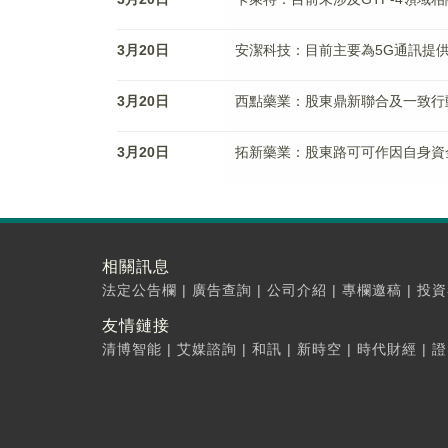
3月20日
安潔科技：目前主要為5G通訊提
3月20日
西點藥業：股東鼎新聯合及一致行動
3月20日
拓新藥業：股東路可可作因自身資金
相關訊息
法定公告欄
|
廣告查詢
|
公司介紹
|
專欄邀稿
|
投資
友情鏈接
清博智能
|
艾媒諮詢
|
和訊
|
新時空
|
時代財經
|
證