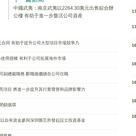
于
中國武夷：南京武夷以2264.30萬元出售綜合辦
1
公樓 有助于進一步盤活公司資産
1
億元合同 有助于提升公司大型項目市場競爭力
1
急使用授權 有利于公司拓展海外市場
1
司副總裁職務 辭職後繼續在公司任職
1
亮項目 將進一步提升其行業聲譽和品牌影響力
1
閉鎖循環
1
 以自有資金參與深圳匯芯所發起設立投資基金
相關業務