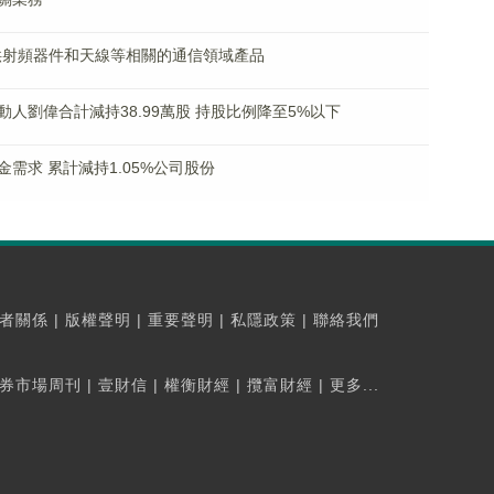
供射頻器件和天線等相關的通信領域產品
人劉偉合計減持38.99萬股 持股比例降至5%以下
需求 累計減持1.05%公司股份
者關係
|
版權聲明
|
重要聲明
|
私隱政策
|
聯絡我們
券市場周刊
|
壹財信
|
權衡財經
|
攬富財經
|
更多...