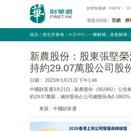
財華智庫網
FINTV
F
港股100強
官網
榜
快訊
港交所發佈
今日IPO
一圖解碼
港股解碼
新農股份：股東張堅榮
持約29.07萬股公司股
日期：
2023年3月21日 下午1:46
中國財富通3月21日 - 新農股份（002942
約29.07萬股，減持股份占公司總股份為0.1863
來源：中國財富通