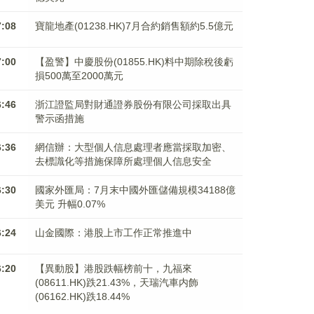
7:08
寶龍地產(01238.HK)7月合約銷售額約5.5億元
7:00
【盈警】中慶股份(01855.HK)料中期除稅後虧
損500萬至2000萬元
6:46
浙江證監局對財通證券股份有限公司採取出具
警示函措施
6:36
網信辦：大型個人信息處理者應當採取加密、
去標識化等措施保障所處理個人信息安全
6:30
國家外匯局：7月末中國外匯儲備規模34188億
美元 升幅0.07%
6:24
山金國際：港股上市工作正常推進中
6:20
【異動股】港股跌幅榜前十，九福來
(08611.HK)跌21.43%，天瑞汽車内飾
(06162.HK)跌18.44%