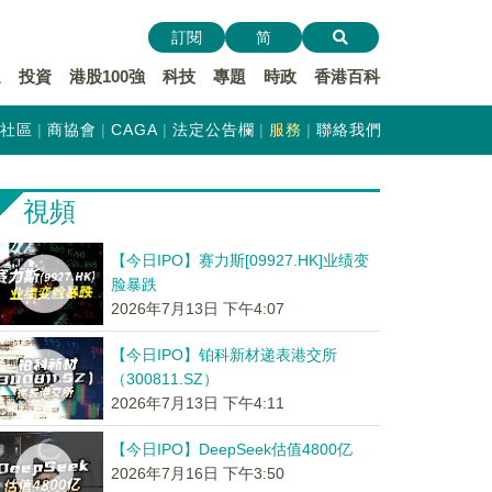
訂閱
简
遞
投資
港股100強
科技
專題
時政
香港百科
社區
商協會
CAGA
法定公告欄
服務
聯絡我們
視頻
【今日IPO】赛力斯[09927.HK]业绩变
脸暴跌
2026年7月13日 下午4:07
【今日IPO】铂科新材递表港交所
（300811.SZ）
2026年7月13日 下午4:11
【今日IPO】DeepSeek估值4800亿
2026年7月16日 下午3:50