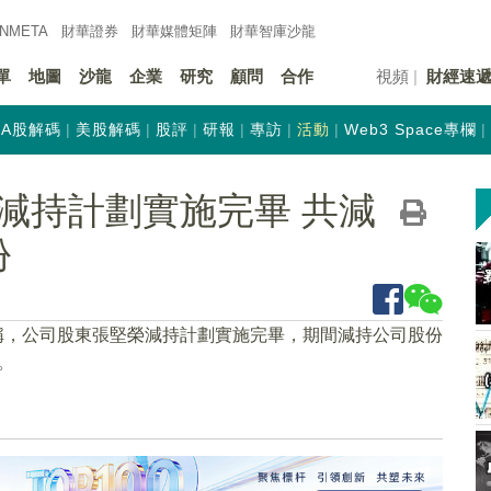
INMETA
財華證券
財華
媒體矩陣
財華
智庫沙龍
單
地圖
沙龍
企業
研究
顧問
合作
視頻
財經速
A股解碼
美股解碼
股評
研報
專訪
活動
Web3 Space專欄
減持計劃實施完畢 共減
份
）公告稱，公司股東張堅榮減持計劃實施完畢，期間減持公司股份
%。