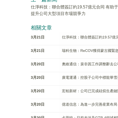
仕淨科技：聯合體簽訂約19.57億元合同 有助
提升公司大型項目市場競爭力
相關文章
3月21日
仕淨科技：聯合體簽訂約19.57
3月21日
瑞科生物：ReCOV獲得蒙古國緊
3月20日
奧維通信：裴非因工作調整辭去公
3月20日
廣電運通：控股子公司中標龍華雪
3月20日
宏柏新材：公司已完成硅烷生產鏈
3月20日
億道信息：為進一步完善産業布局
3月20日
卡萊特：目前未涉及GTP-4領域