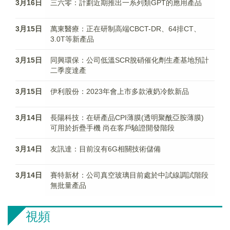
3月16日
三六零：計劃近期推出一系列類GPT的應用產品
3月15日
萬東醫療：正在研制高端CBCT-DR、64排CT、
3.0T等新產品
3月15日
同興環保：公司低溫SCR脫硝催化劑生產基地預計
二季度達產
3月15日
伊利股份：2023年會上市多款液奶冷飲新品
3月14日
長陽科技：在研產品CPI薄膜(透明聚酰亞胺薄膜)
可用於折疊手機 尚在客戶驗證開發階段
3月14日
友訊達：目前沒有6G相關技術儲備
3月14日
賽特新材：公司真空玻璃目前處於中試線調試階段
無批量產品
視頻