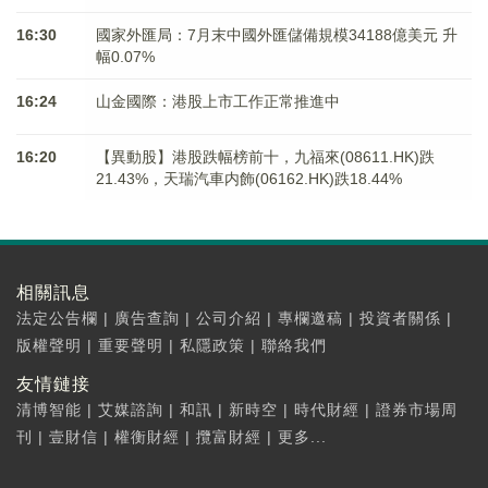
16:30
國家外匯局：7月末中國外匯儲備規模34188億美元 升
幅0.07%
16:24
山金國際：港股上市工作正常推進中
16:20
【異動股】港股跌幅榜前十，九福來(08611.HK)跌
21.43%，天瑞汽車内飾(06162.HK)跌18.44%
相關訊息
法定公告欄
|
廣告查詢
|
公司介紹
|
專欄邀稿
|
投資者關係
|
版權聲明
|
重要聲明
|
私隱政策
|
聯絡我們
友情鏈接
清博智能
|
艾媒諮詢
|
和訊
|
新時空
|
時代財經
|
證券市場周
刊
|
壹財信
|
權衡財經
|
攬富財經
|
更多...