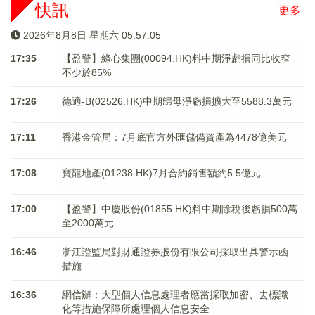
快訊
更多
2026年8月8日 星期六 05:57:05
17:35
【盈警】綠心集團(00094.HK)料中期淨虧損同比收窄
不少於85%
17:26
德適-B(02526.HK)中期歸母淨虧損擴大至5588.3萬元
17:11
香港金管局：7月底官方外匯儲備資產為4478億美元
17:08
寶龍地產(01238.HK)7月合約銷售額約5.5億元
17:00
【盈警】中慶股份(01855.HK)料中期除稅後虧損500萬
至2000萬元
16:46
浙江證監局對財通證券股份有限公司採取出具警示函
措施
16:36
網信辦：大型個人信息處理者應當採取加密、去標識
化等措施保障所處理個人信息安全