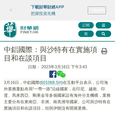
財華智庫網
FINTV
FINMETA
財華證券
媒體矩陣
下載財華財經APP
×
下載APP
智庫沙龍
聯絡我們
把握投資先機
訂閱
简
中鋁國際：與沙特有在實施項
目和在談項目
日期：
2023年3月16日 下午3:43
3月16日，中鋁國際(
601068.SH
)在互動平台表示，公司海
外業務重點布局“一帶一路”沿線國家，在印尼、越南、印
度、馬來西亞、剛果金等多個國家設有海外分支機構，業務
主要分布在東南亞、非洲、南美洲等國家。公司與沙特有在
實施項目和在談項目，但與伊朗沒有開展業務。