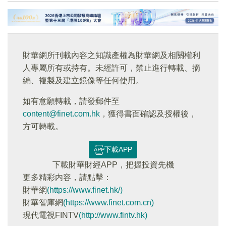
財華網所刊載內容之知識產權為財華網及相關權利
人專屬所有或持有。未經許可，禁止進行轉載、摘
編、複製及建立鏡像等任何使用。
如有意願轉載，請發郵件至
content@finet.com.hk
，獲得書面確認及授權後，
方可轉載。
下載APP
下載財華財經APP，把握投資先機
更多精彩内容，請點擊：
財華網
(https://www.finet.hk/)
財華智庫網
(https://www.finet.com.cn)
現代電視FINTV
(http://www.fintv.hk)