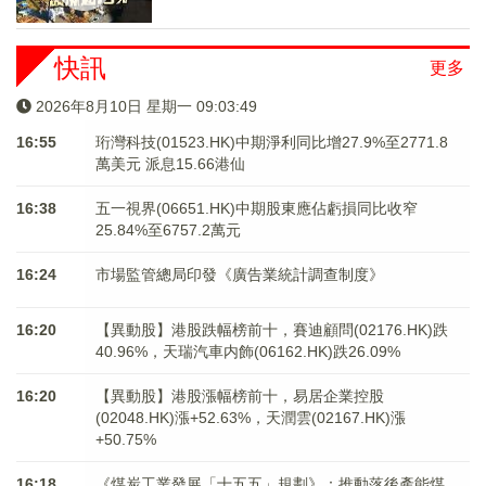
快訊
更多
2026年8月10日 星期一 09:03:49
16:55
珩灣科技(01523.HK)中期淨利同比增27.9%至2771.8
萬美元 派息15.66港仙
16:38
五一視界(06651.HK)中期股東應佔虧損同比收窄
25.84%至6757.2萬元
16:24
市場監管總局印發《廣告業統計調查制度》
16:20
【異動股】港股跌幅榜前十，賽迪顧問(02176.HK)跌
40.96%，天瑞汽車内飾(06162.HK)跌26.09%
16:20
【異動股】港股漲幅榜前十，易居企業控股
(02048.HK)漲+52.63%，天潤雲(02167.HK)漲
+50.75%
16:18
《煤炭工業發展「十五五」規劃》：推動落後產能煤