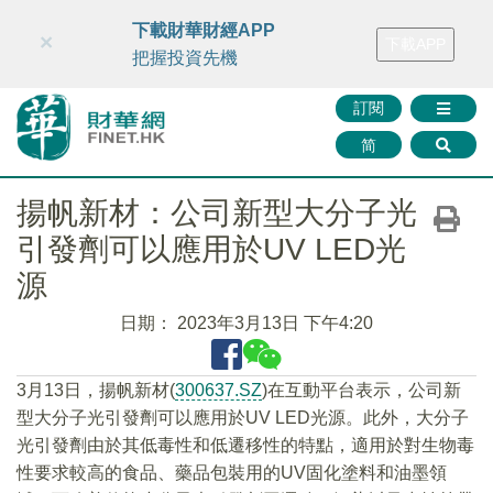
財華智庫網
FINTV
FINMETA
財華證券
媒體矩陣
下載財華財經APP
×
下載APP
智庫沙龍
聯絡我們
把握投資先機
訂閱
简
揚帆新材：公司新型大分子光
引發劑可以應用於UV LED光
源
日期：
2023年3月13日 下午4:20
3月13日，揚帆新材(
300637.SZ
)在互動平台表示，公司新
型大分子光引發劑可以應用於UV LED光源。此外，大分子
光引發劑由於其低毒性和低遷移性的特點，適用於對生物毒
性要求較高的食品、藥品包裝用的UV固化塗料和油墨領