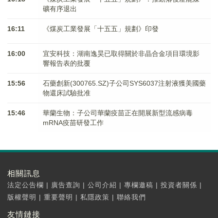
礦有序退出
16:11
《煤炭工業發展「十五五」規劃》印發
16:00
宜安科技：湖南逸昊已取得關於非晶合金項目環境影
響報告表的批覆
15:56
石藥創新(300765.SZ)子公司SYS6037注射液獲美國藥
物還床試驗批准
15:46
華蘭生物：子公司華蘭疫苗正在開展新型流感病毒
mRNA疫苗研發工作
相關訊息
法定公告欄
|
廣告查詢
|
公司介紹
|
專欄邀稿
|
投資者關係
|
版權聲明
|
重要聲明
|
私隱政策
|
聯絡我們
友情鏈接