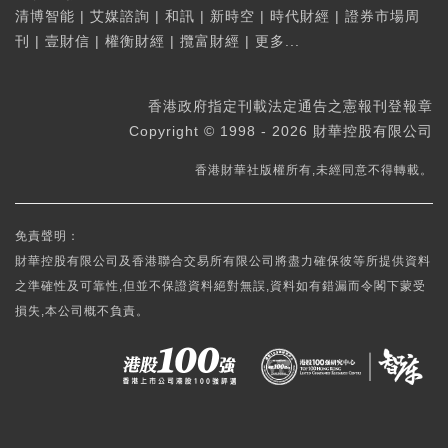
清博智能
|
艾媒諮詢
|
和訊
|
新時空
|
時代財經
|
證券市場周
刊
|
壹財信
|
權衡財經
|
攬富財經
|
更多...
香港政府指定刊載法定通告之憲報刊登報章
Copyright © 1998 - 2026 財華控股有限公司
香港財華社版權所有,未經同意不得轉載。
免責聲明：
財華控股有限公司及香港聯合交易所有限公司將盡力確保彼等所提供資料
之準確性及可靠性,但並不保證資料絕對無誤,資料如有錯漏而令閣下蒙受
損失,本公司概不負責。