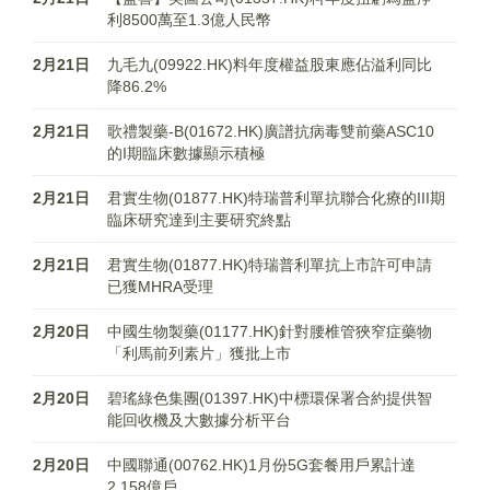
利8500萬至1.3億人民幣
2月21日
九毛九(09922.HK)料年度權益股東應佔溢利同比
降86.2%
2月21日
歌禮製藥-B(01672.HK)廣譜抗病毒雙前藥ASC10
的I期臨床數據顯示積極
2月21日
君實生物(01877.HK)特瑞普利單抗聯合化療的III期
臨床研究達到主要研究終點
2月21日
君實生物(01877.HK)特瑞普利單抗上市許可申請
已獲MHRA受理
2月20日
中國生物製藥(01177.HK)針對腰椎管狹窄症藥物
「利馬前列素片」獲批上市
2月20日
碧瑤綠色集團(01397.HK)中標環保署合約提供智
能回收機及大數據分析平台
2月20日
中國聯通(00762.HK)1月份5G套餐用戶累計達
2.158億戶