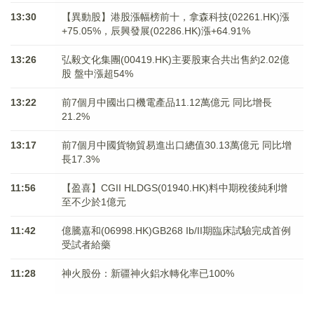
13:30
【異動股】港股漲幅榜前十，拿森科技(02261.HK)漲
+75.05%，辰興發展(02286.HK)漲+64.91%
13:26
弘毅文化集團(00419.HK)主要股東合共出售約2.02億
股 盤中漲超54%
13:22
前7個月中國出口機電產品11.12萬億元 同比增長
21.2%
13:17
前7個月中國貨物貿易進出口總值30.13萬億元 同比增
長17.3%
11:56
【盈喜】CGII HLDGS(01940.HK)料中期稅後純利增
至不少於1億元
11:42
億騰嘉和(06998.HK)GB268 Ib/II期臨床試驗完成首例
受試者給藥
11:28
神火股份：新疆神火鋁水轉化率已100%