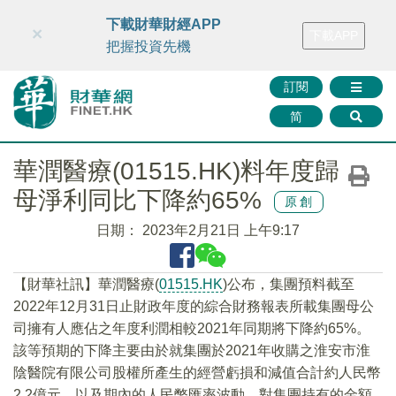
財華智庫網
FINTV
FINMETA
財華證券
媒體矩陣
下載財華財經APP
×
下載APP
智庫沙龍
聯絡我們
把握投資先機
訂閱
简
華潤醫療(01515.HK)料年度歸
母淨利同比下降約65%
原創
日期：
2023年2月21日 上午9:17
【財華社訊】華潤醫療(
01515.HK
)公布，集團預料截至
2022年12月31日止財政年度的綜合財務報表所載集團母公
司擁有人應佔之年度利潤相較2021年同期將下降約65%。
該等預期的下降主要由於就集團於2021年收購之淮安市淮
陰醫院有限公司股權所產生的經營虧損和減值合計約人民幣
2.2億元，以及期內的人民幣匯率波動，對集團持有的金額