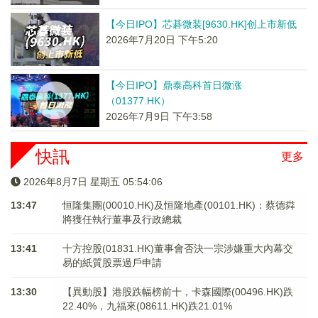
【今日IPO】芯碁微装[9630.HK]创上市新低
2026年7月20日 下午5:20
【今日IPO】鼎泰高科首日微涨
（01377.HK）
2026年7月9日 下午3:58
快訊
更多
2026年8月7日 星期五 05:54:06
13:47
恒隆集團(00010.HK)及恒隆地產(00101.HK)：蔡德粦
將獲任執行董事及行政總裁
13:41
十方控股(01831.HK)董事會否決一宗涉嫌重大內幕交
易的紙質股票過戶申請
13:30
【異動股】港股跌幅榜前十，卡森國際(00496.HK)跌
22.40%，九福來(08611.HK)跌21.01%