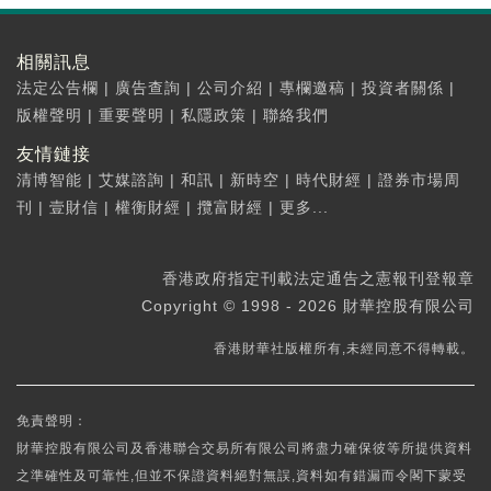
相關訊息
法定公告欄
|
廣告查詢
|
公司介紹
|
專欄邀稿
|
投資者關係
|
版權聲明
|
重要聲明
|
私隱政策
|
聯絡我們
友情鏈接
清博智能
|
艾媒諮詢
|
和訊
|
新時空
|
時代財經
|
證券市場周
刊
|
壹財信
|
權衡財經
|
攬富財經
|
更多...
香港政府指定刊載法定通告之憲報刊登報章
Copyright © 1998 - 2026 財華控股有限公司
香港財華社版權所有,未經同意不得轉載。
免責聲明：
財華控股有限公司及香港聯合交易所有限公司將盡力確保彼等所提供資料
之準確性及可靠性,但並不保證資料絕對無誤,資料如有錯漏而令閣下蒙受