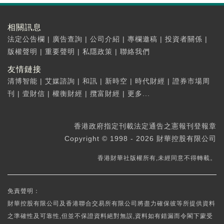
相關訊息
法定公告欄
|
廣告查詢
|
公司介紹
|
專欄邀稿
|
投資者關係
|
版權聲明
|
重要聲明
|
私隱政策
|
聯絡我們
友情鏈接
清博智能
|
艾媒諮詢
|
和訊
|
新時空
|
時代財經
|
證券市場周
刊
|
壹財信
|
權衡財經
|
攬富財經
|
更多...
香港政府指定刊載法定通告之憲報刊登報章
Copyright © 1998 - 2026 財華控股有限公司
香港財華社版權所有,未經同意不得轉載。
免責聲明：
財華控股有限公司及香港聯合交易所有限公司將盡力確保彼等所提供資料
之準確性及可靠性,但並不保證資料絕對無誤,資料如有錯漏而令閣下蒙受