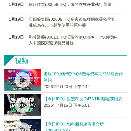
1月19日
偉仕佳杰(00856.HK)：張冬杰獲任非執行董事
1月19日
石四藥集團(02005.HK)多索茶碱獲國家藥監局批
准成為在上市製劑使用的原料藥
1月19日
和黃醫藥(00013.HK)沃瑞沙®(ORPATHYS®)獲納
入中國國家醫保藥品目錄
視頻
港股100强研究中心&链界资本完成战略合作
签约
2026年7月20日 下午2:42
【今日IPO】胜宏科技[2476.HK]辟谣获唱多
2026年7月15日 下午5:51
【今日IPO】铂科新材递表港交所
（300811.SZ）