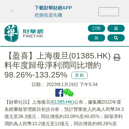
財華智庫網
FINTV
FINMETA
財華證券
媒體矩陣
下載財華財經APP
×
下載APP
智庫沙龍
聯絡我們
把握投資先機
訂閱
简
【盈喜】上海復旦(01385.HK)
料年度歸母淨利潤同比增約
98.26%-133.25%
原創
日期：
2023年1月19日 下午5:34
【財華社訊】上海復旦(
01385.HK
)公布，據集團2022年度
未經審核管理賬目初步分析，預計營業收入約為人民幣34.3
億元至36.3億元，同比增長約33.09%至40.85%；歸母淨利
潤約為人民幣10.2億元至12億元，同比增長約98.26%至