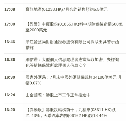
17:08
寶龍地產(01238.HK)7月合約銷售額約5.5億元
17:00
【盈警】中慶股份(01855.HK)料中期除稅後虧損500萬
至2000萬元
16:46
浙江證監局對財通證券股份有限公司採取出具警示函
措施
16:36
網信辦：大型個人信息處理者應當採取加密、去標識
化等措施保障所處理個人信息安全
16:30
國家外匯局：7月末中國外匯儲備規模34188億美元 升
幅0.07%
16:24
山金國際：港股上市工作正常推進中
16:20
【異動股】港股跌幅榜前十，九福來(08611.HK)跌
21.43%，天瑞汽車内飾(06162.HK)跌18.44%