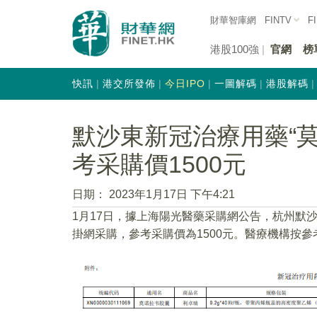
財華智庫網
FINTV
F
港股100強
官網
榜
快訊
港交所發佈
今日IPO
一圖解碼
港股解碼
默沙東新冠治療用藥“莫
考采購價1500元
日期：
2023年1月17日 下午4:21
1月17日，據上海陽光醫藥采購網公告，杭州默
掛網采購，參考采購價為1500元。醫療機構按