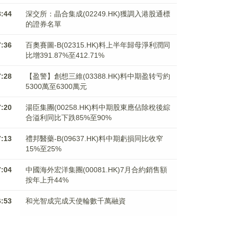
8:44
深交所：晶合集成(02249.HK)獲調入港股通標
的證券名單
7:36
百奧賽圖-B(02315.HK)料上半年歸母淨利潤同
比增391.87%至412.71%
7:28
【盈警】創想三維(03388.HK)料中期盈转亏約
5300萬至6300萬元
7:20
湯臣集團(00258.HK)料中期股東應佔除稅後綜
合溢利同比下跌85%至90%
7:13
禮邦醫藥-B(09637.HK)料中期虧損同比收窄
15%至25%
7:04
中國海外宏洋集團(00081.HK)7月合約銷售額
按年上升44%
6:53
和光智成完成天使輪數千萬融資