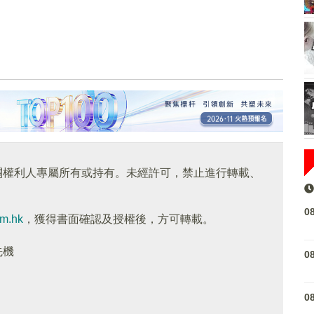
關權利人專屬所有或持有。未經許可，禁止進行轉載、
0
om.hk
，獲得書面確認及授權後，方可轉載。
先機
0
0