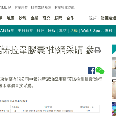
INMETA
財華證券
財華
媒體矩陣
財華
智庫沙龍
單
地圖
沙龍
企業
研究
顧問
合作
視頻
財經速
A股解碼
美股解碼
股評
研報
專訪
活動
Web3 Space專欄
諾拉韋膠囊”掛網采購 參
沙東制藥有限公司申報的新冠治療用藥“莫諾拉韋膠囊”進行
參考采購價直接采購。