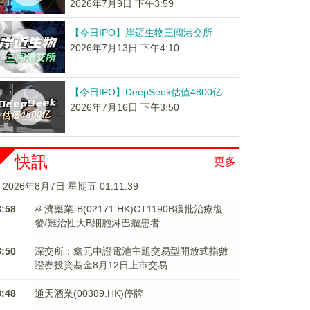
2026年7月9日 下午3:59
【今日IPO】岸迈生物三闯港交所
2026年7月13日 下午4:10
【今日IPO】DeepSeek估值4800亿
2026年7月16日 下午3:50
快訊
更多
2026年8月7日 星期五 01:11:40
8:58
科濟藥業-B(02171.HK)CT1190B獲批治療復
發/難治性大B細胞淋巴瘤患者
8:50
深交所：鑫元中證電池主題交易型開放式指數
證券投資基金8月12日上市交易
8:48
通天酒業(00389.HK)停牌