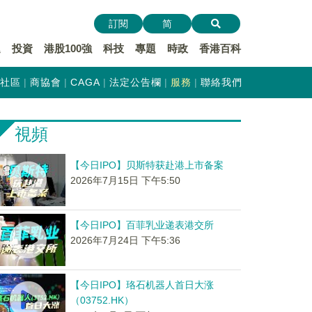
訂閱
简
遞
投資
港股100強
科技
專題
時政
香港百科
社區
商協會
CAGA
法定公告欄
服務
聯絡我們
視頻
【今日IPO】贝斯特获赴港上市备案
2026年7月15日 下午5:50
【今日IPO】百菲乳业递表港交所
2026年7月24日 下午5:36
【今日IPO】珞石机器人首日大涨
（03752.HK）