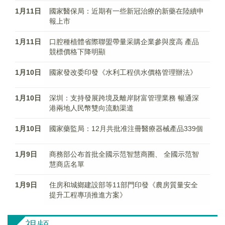
1月11日
國家醫保局：近期有一些新冠治療的新藥在陸續申
報上市
1月11日
口腔種植體省際聯盟帶量采購企業參與度高 產品
競標價格下降明顯
1月10日
國家發改委印發《水利工程供水價格管理辦法》
1月10日
深圳：支持發展跨境及離岸財富管理業務 暢通深
港兩地人民幣雙向流動渠道
1月10日
國家藥監局：12月共批准注冊醫療器械產品339個
1月9日
商務部公布首批全國示范智慧商圈、 全國示范智
慧商店名單
1月9日
住房和城鄉建設部等11部門印發《農房質量安全
提升工程專項推進方案》