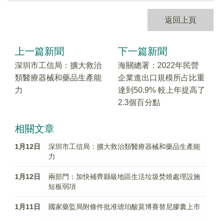
返回上頁
上一篇新聞
下一篇新聞
深圳市工信局：擴大救治
海關總署：2022年民營
類醫療器械和藥品生產能
企業進出口規模所占比重
力
達到50.9% 較上年提高了
2.3個百分點
相關文章
1月12日
深圳市工信局：擴大救治類醫療器械和藥品生產能
力
1月12日
兩部門：加快補齊縣級地區生活垃圾焚燒處理設施
短板弱項
1月11日
國家藥監局附條件批准琥珀酸莫博賽替尼膠囊上市