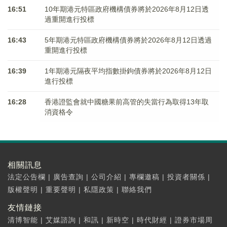
16:51
10年期港元特區政府機構債券將於2026年8月12日透
過重開進行投標
16:43
5年期港元特區政府機構債券將於2026年8月12日透過
重開進行投標
16:39
1年期港元隔夜平均指數掛鉤債券將於2026年8月12日
進行投標
16:28
香港證監會就中國糖果前高管的失當行為取得13年取
消資格令
相關訊息
法定公告欄
|
廣告查詢
|
公司介紹
|
專欄邀稿
|
投資者關係
|
版權聲明
|
重要聲明
|
私隱政策
|
聯絡我們
友情鏈接
清博智能
|
艾媒諮詢
|
和訊
|
新時空
|
時代財經
|
證券市場周