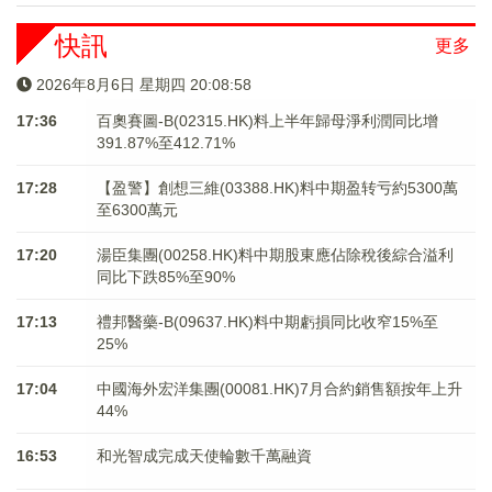
快訊
更多
2026年8月6日 星期四 20:08:58
17:36
百奧賽圖-B(02315.HK)料上半年歸母淨利潤同比增
391.87%至412.71%
17:28
【盈警】創想三維(03388.HK)料中期盈转亏約5300萬
至6300萬元
17:20
湯臣集團(00258.HK)料中期股東應佔除稅後綜合溢利
同比下跌85%至90%
17:13
禮邦醫藥-B(09637.HK)料中期虧損同比收窄15%至
25%
17:04
中國海外宏洋集團(00081.HK)7月合約銷售額按年上升
44%
16:53
和光智成完成天使輪數千萬融資