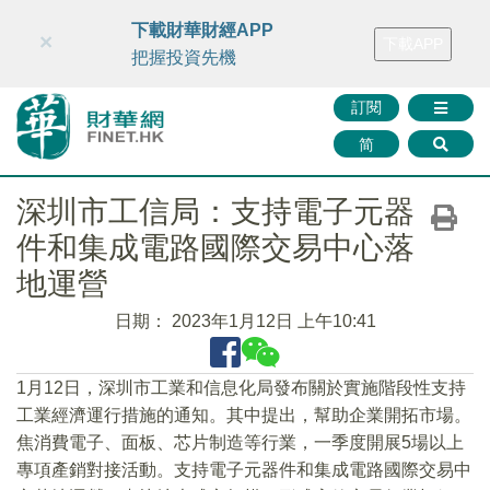
財華智庫網
FINTV
FINMETA
財華證券
媒體矩陣
下載財華財經APP
×
下載APP
智庫沙龍
聯絡我們
把握投資先機
訂閱
简
深圳市工信局：支持電子元器
件和集成電路國際交易中心落
地運營
日期：
2023年1月12日 上午10:41
1月12日，深圳市工業和信息化局發布關於實施階段性支持
工業經濟運行措施的通知。其中提出，幫助企業開拓市場。
焦消費電子、面板、芯片制造等行業，一季度開展5場以上
專項產銷對接活動。支持電子元器件和集成電路國際交易中