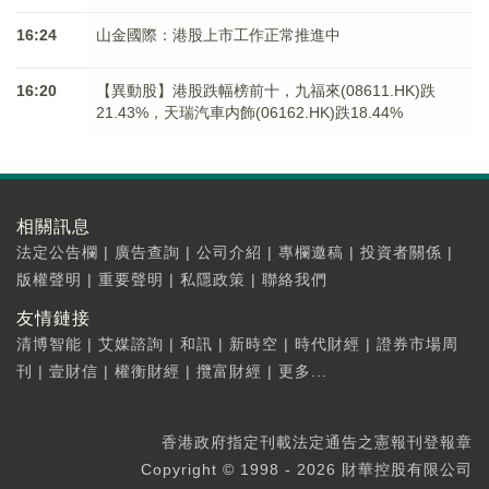
16:24
山金國際：港股上市工作正常推進中
16:20
【異動股】港股跌幅榜前十，九福來(08611.HK)跌
21.43%，天瑞汽車内飾(06162.HK)跌18.44%
相關訊息
法定公告欄
|
廣告查詢
|
公司介紹
|
專欄邀稿
|
投資者關係
|
版權聲明
|
重要聲明
|
私隱政策
|
聯絡我們
友情鏈接
清博智能
|
艾媒諮詢
|
和訊
|
新時空
|
時代財經
|
證券市場周
刊
|
壹財信
|
權衡財經
|
攬富財經
|
更多...
香港政府指定刊載法定通告之憲報刊登報章
Copyright © 1998 - 2026 財華控股有限公司