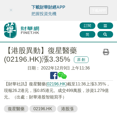
財華智庫網
FINTV
FINMETA
財華證券
媒體矩陣
下載財華財經APP
×
下載APP
智庫沙龍
聯絡我們
把握投資先機
訂閱
简
【港股異動】復星醫藥
(02196.HK)漲3.35%
原創
日期：
2022年12月9日 上午11:36
【財華社訊】復星醫藥(
02196.HK
)截至11:36上漲3.35%，
現報26.2港元，漲0.85港元。成交499萬股，涉資1.279億
元。（出處：財華港股智能寫手）
復星醫藥
02196.HK
港股漲