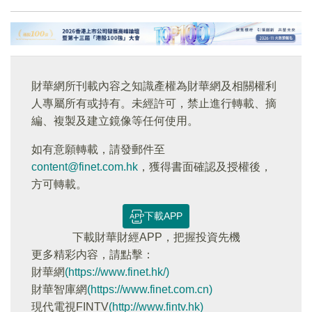
財華網所刊載內容之知識產權為財華網及相關權利
人專屬所有或持有。未經許可，禁止進行轉載、摘
編、複製及建立鏡像等任何使用。
如有意願轉載，請發郵件至
content@finet.com.hk
，獲得書面確認及授權後，
方可轉載。
下載APP
下載財華財經APP，把握投資先機
更多精彩内容，請點擊：
財華網
(https://www.finet.hk/)
財華智庫網
(https://www.finet.com.cn)
現代電視FINTV
(http://www.fintv.hk)