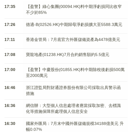
17:35
【盈警】綠心集團(00094.HK)料中期淨虧損同比收窄
不少於85%
17:26
德適-B(02526.HK)中期歸母淨虧損擴大至5588.3萬元
17:11
香港金管局：7月底官方外匯儲備資產為4478億美元
17:08
寶龍地產(01238.HK)7月合約銷售額約5.5億元
17:00
【盈警】中慶股份(01855.HK)料中期除稅後虧損500萬
至2000萬元
16:46
浙江證監局對財通證券股份有限公司採取出具警示函
措施
16:36
網信辦：大型個人信息處理者應當採取加密、去標識
化等措施保障所處理個人信息安全
16:30
國家外匯局：7月末中國外匯儲備規模34188億美元 升
幅0.07%