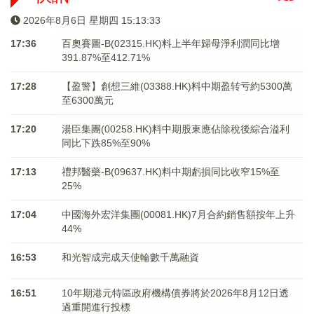
2026年8月6日 星期四 15:13:34
17:36
百奧賽圖-B(02315.HK)料上半年歸母淨利潤同比增
391.87%至412.71%
17:28
【盈警】創想三維(03388.HK)料中期盈转亏約5300萬
至6300萬元
17:20
湯臣集團(00258.HK)料中期股東應佔除稅後綜合溢利
同比下跌85%至90%
17:13
禮邦醫藥-B(09637.HK)料中期虧損同比收窄15%至
25%
17:04
中國海外宏洋集團(00081.HK)7月合約銷售額按年上升
44%
16:53
和光智成完成天使輪數千萬融資
16:51
10年期港元特區政府機構債券將於2026年8月12日透
過重開進行投標