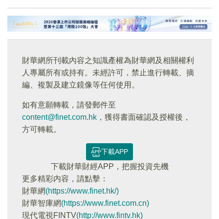
財華網所刊載內容之知識產權為財華網及相關權利
人專屬所有或持有。未經許可，禁止進行轉載、摘
編、複製及建立鏡像等任何使用。
如有意願轉載，請發郵件至
content@finet.com.hk
，獲得書面確認及授權後，
方可轉載。
下載APP
下載財華財經APP，把握投資先機
更多精彩内容，請點擊：
財華網
(https://www.finet.hk/)
財華智庫網
(https://www.finet.com.cn)
現代電視FINTV
(http://www.fintv.hk)