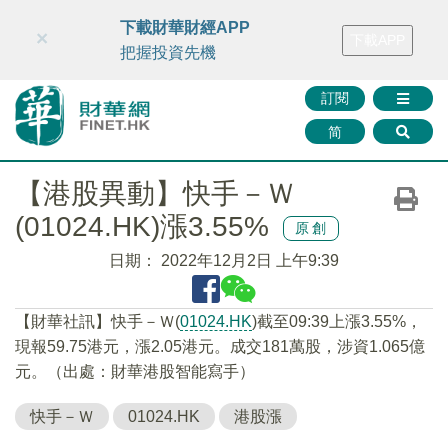
財華智庫網
FINTV
FINMETA
財華證券
媒體矩陣
下載財華財經APP
×
下載APP
智庫沙龍
聯絡我們
把握投資先機
訂閱
简
【港股異動】快手－Ｗ
(01024.HK)漲3.55%
原創
日期：
2022年12月2日 上午9:39
【財華社訊】快手－Ｗ(
01024.HK
)截至09:39上漲3.55%，
現報59.75港元，漲2.05港元。成交181萬股，涉資1.065億
元。（出處：財華港股智能寫手）
快手－Ｗ
01024.HK
港股漲