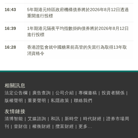
16:43
5年期港元特區政府機構債券將於2026年8月12日透過
重開進行投標
16:39
1年期港元隔夜平均指數掛鉤債券將於2026年8月12日
進行投標
16:28
香港證監會就中國糖果前高管的失當行為取得13年取
消資格令
相關訊息
法定公告欄
|
廣告查詢
|
公司介紹
|
專欄邀稿
|
投資者關係
|
版權聲明
|
重要聲明
|
私隱政策
|
聯絡我們
友情鏈接
清博智能
|
艾媒諮詢
|
和訊
|
新時空
|
時代財經
|
證券市場周
刊
|
壹財信
|
權衡財經
|
攬富財經
|
更多...