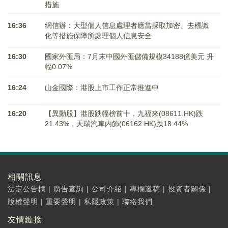
措施
16:36
網信辦：大型個人信息處理者應當採取加密、去標識
化等措施保障所處理個人信息安全
16:30
國家外匯局：7月末中國外匯儲備規模34188億美元 升
幅0.07%
16:24
山金國際：港股上市工作正常推進中
16:20
【異動股】港股跌幅榜前十，九福來(08611.HK)跌
21.43%，天瑞汽車内飾(06162.HK)跌18.44%
相關訊息
法定公告欄
|
廣告查詢
|
公司介紹
|
專欄邀稿
|
投資者關係
|
版權聲明
|
重要聲明
|
私隱政策
|
聯絡我們
友情鏈接