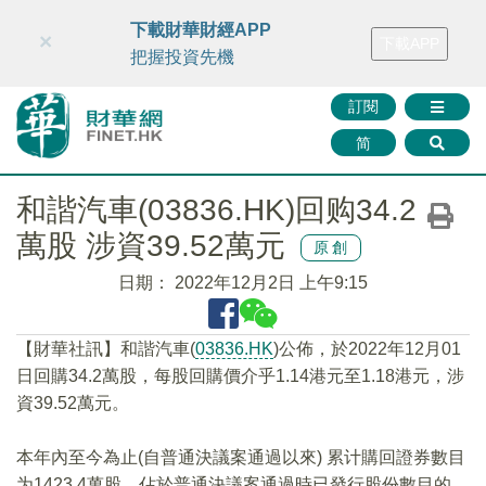
財華智庫網
FINTV
FINMETA
財華證券
媒體矩陣
下載財華財經APP
×
下載APP
智庫沙龍
聯絡我們
把握投資先機
訂閱
简
和諧汽車(03836.HK)回购34.2
萬股 涉資39.52萬元
原創
日期：
2022年12月2日 上午9:15
【財華社訊】和諧汽車(
03836.HK
)公佈，於2022年12月01
日回購34.2萬股，每股回購價介乎1.14港元至1.18港元，涉
資39.52萬元。
本年內至今為止(自普通決議案通過以來) 累计購回證券數目
为1423.4萬股，佔於普通決議案通過時已發行股份數目的