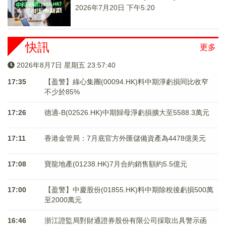
2026年7月20日 下午5:20
快訊
更多
2026年8月7日 星期五 23:57:41
17:35
【盈警】綠心集團(00094.HK)料中期淨虧損同比收窄
不少於85%
17:26
德適-B(02526.HK)中期歸母淨虧損擴大至5588.3萬元
17:11
香港金管局：7月底官方外匯儲備資產為4478億美元
17:08
寶龍地產(01238.HK)7月合約銷售額約5.5億元
17:00
【盈警】中慶股份(01855.HK)料中期除稅後虧損500萬
至2000萬元
16:46
浙江證監局對財通證券股份有限公司採取出具警示函