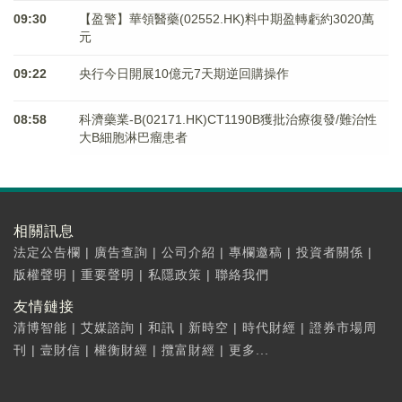
09:30
【盈警】華領醫藥(02552.HK)料中期盈轉虧約3020萬
元
09:22
央行今日開展10億元7天期逆回購操作
08:58
科濟藥業-B(02171.HK)CT1190B獲批治療復發/難治性
大B細胞淋巴瘤患者
相關訊息
法定公告欄
|
廣告查詢
|
公司介紹
|
專欄邀稿
|
投資者關係
|
版權聲明
|
重要聲明
|
私隱政策
|
聯絡我們
友情鏈接
清博智能
|
艾媒諮詢
|
和訊
|
新時空
|
時代財經
|
證券市場周
刊
|
壹財信
|
權衡財經
|
攬富財經
|
更多...