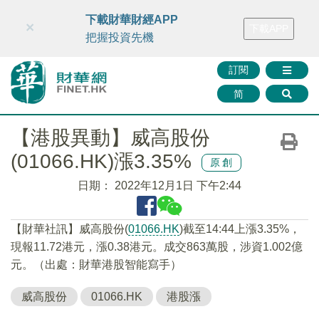
財華智庫網
FINTV
FINMETA
財華證券
媒體矩陣
下載財華財經APP
×
下載APP
智庫沙龍
聯絡我們
把握投資先機
訂閱
简
【港股異動】威高股份
(01066.HK)漲3.35%
原創
日期：
2022年12月1日 下午2:44
【財華社訊】威高股份(
01066.HK
)截至14:44上漲3.35%，
現報11.72港元，漲0.38港元。成交863萬股，涉資1.002億
元。（出處：財華港股智能寫手）
威高股份
01066.HK
港股漲