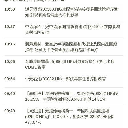
10:39
通天酒業(00389.HK)就配售協議接獲展開法院程序通
知 對現有業務無重大不利影響
10:27
中遠海科：與中遠海運國際(香港)有限公司正在開展增
資對價的支付
10:16
新萊應材：受益於半導體國產替代提速及國內晶圓廠
擴產 公司泛半導體全產品線新簽訂單向好
10:06
創勝集團醫藥-B(06628.HK)涨超6% 擬1.9億元出售
CDMO資產
09:54
中港石油(00632.HK)：鄭鎮昇辭任首席財務官
09:40
【異動股】港股跌幅榜前十，智傲控股(08282.HK)跌
16.39%，中國智能健康(00348.HK)跌14.81%
09:40
【異動股】港股漲幅榜前十，帝國科技集團股權
(02993.HK)漲+140.00%，拿森科技(02261.HK)漲
+77.54%