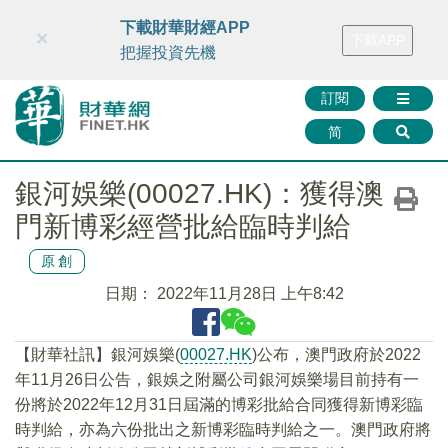
財華智庫網
FINTV
FINMETA
財華證券
媒體矩陣
下載財華財經APP
×
下載APP
智庫沙龍
聯絡我們
把握投資先機
訂閱
简
銀河娛樂(00027.HK)：獲得澳
門新博彩經營批給臨時判給
原創
日期：
2022年11月28日 上午8:42
【財華社訊】銀河娛樂(
00027.HK
)公布，澳門政府於2022
年11月26日公告，銀娛之附屬公司銀河娛樂場目前持有一
份將於2022年12月31日屆滿的博彩批給合同獲得新博彩臨
時判給，亦為六份批出之新博彩臨時判給之一。澳門政府將