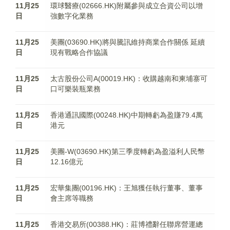
11月25
環球醫療(02666.HK)附屬參與成立合資公司以增
日
強數字化業務
11月25
美團(03690.HK)將與騰訊維持商業合作關係 延續
日
現有戰略合作協議
11月25
太古股份公司A(00019.HK)：收購越南和柬埔寨可
日
口可樂裝瓶業務
11月25
香港通訊國際(00248.HK)中期轉虧為盈賺79.4萬
日
港元
11月25
美團-W(03690.HK)第三季度轉虧為盈溢利人民幣
日
12.16億元
11月25
宏華集團(00196.HK)：王旭獲任執行董事、董事
日
會主席等職務
11月25
香港交易所(00388.HK)：莊博禮辭任聯席營運總