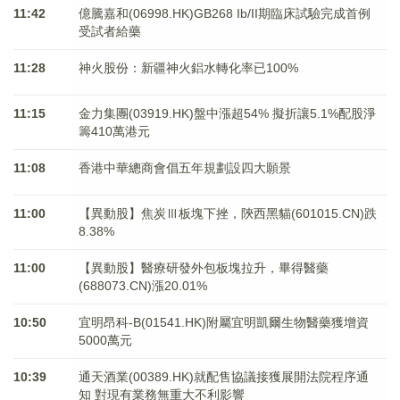
11:42
億騰嘉和(06998.HK)GB268 Ib/II期臨床試驗完成首例
受試者給藥
11:28
神火股份：新疆神火鋁水轉化率已100%
11:15
金力集團(03919.HK)盤中漲超54% 擬折讓5.1%配股淨
籌410萬港元
11:08
香港中華總商會倡五年規劃設四大願景
11:00
【異動股】焦炭Ⅲ板塊下挫，陝西黑貓(601015.CN)跌
8.38%
11:00
【異動股】醫療研發外包板塊拉升，畢得醫藥
(688073.CN)漲20.01%
10:50
宜明昂科-B(01541.HK)附屬宜明凱爾生物醫藥獲增資
5000萬元
10:39
通天酒業(00389.HK)就配售協議接獲展開法院程序通
知 對現有業務無重大不利影響