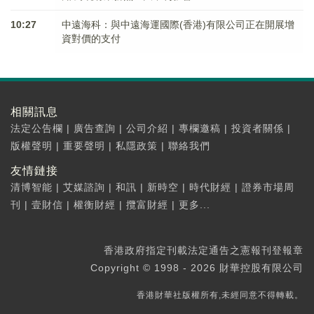
10:27
中遠海科：與中遠海運國際(香港)有限公司正在開展增
資對價的支付
相關訊息
法定公告欄
|
廣告查詢
|
公司介紹
|
專欄邀稿
|
投資者關係
|
版權聲明
|
重要聲明
|
私隱政策
|
聯絡我們
友情鏈接
清博智能
|
艾媒諮詢
|
和訊
|
新時空
|
時代財經
|
證券市場周
刊
|
壹財信
|
權衡財經
|
攬富財經
|
更多...
香港政府指定刊載法定通告之憲報刊登報章
Copyright © 1998 - 2026 財華控股有限公司
香港財華社版權所有,未經同意不得轉載。