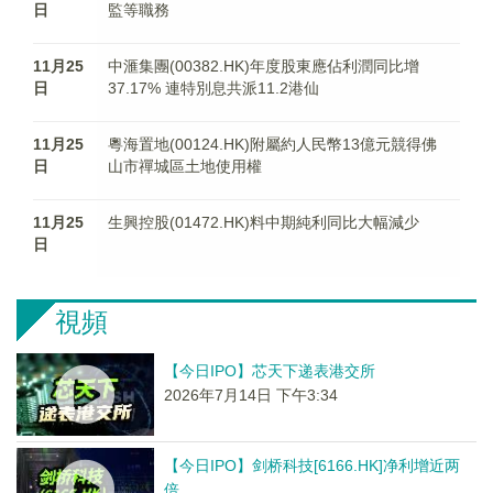
日
監等職務
11月25
中滙集團(00382.HK)年度股東應佔利潤同比增
日
37.17% 連特別息共派11.2港仙
11月25
粵海置地(00124.HK)附屬約人民幣13億元競得佛
日
山市禪城區土地使用權
11月25
生興控股(01472.HK)料中期純利同比大幅減少
日
視頻
【今日IPO】芯天下递表港交所
2026年7月14日 下午3:34
【今日IPO】剑桥科技[6166.HK]净利增近两
倍