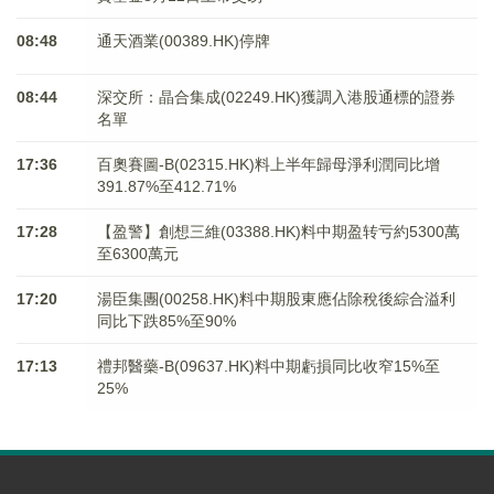
08:48
通天酒業(00389.HK)停牌
08:44
深交所：晶合集成(02249.HK)獲調入港股通標的證券
名單
17:36
百奧賽圖-B(02315.HK)料上半年歸母淨利潤同比增
391.87%至412.71%
17:28
【盈警】創想三維(03388.HK)料中期盈转亏約5300萬
至6300萬元
17:20
湯臣集團(00258.HK)料中期股東應佔除稅後綜合溢利
同比下跌85%至90%
17:13
禮邦醫藥-B(09637.HK)料中期虧損同比收窄15%至
25%