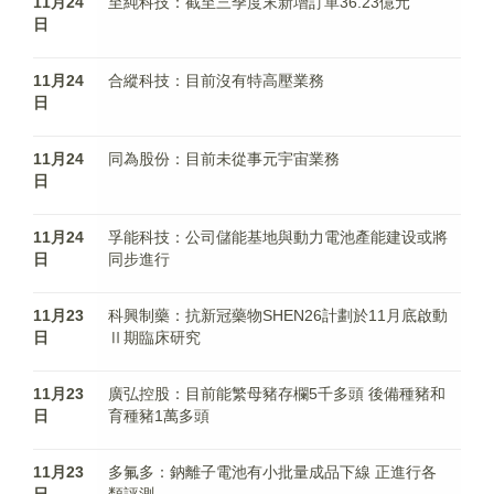
11月24
至純科技：截至三季度末新增訂單36.23億元
日
11月24
合縱科技：目前沒有特高壓業務
日
11月24
同為股份：目前未從事元宇宙業務
日
11月24
孚能科技：公司儲能基地與動力電池產能建设或將
日
同步進行
11月23
科興制藥：抗新冠藥物SHEN26計劃於11月底啟動
日
Ⅱ期臨床研究
11月23
廣弘控股：目前能繁母豬存欄5千多頭 後備種豬和
日
育種豬1萬多頭
11月23
多氟多：鈉離子電池有小批量成品下線 正進行各
日
類評測