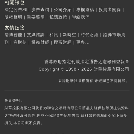
相關訊息
法定公告欄
|
廣告查詢
|
公司介紹
|
專欄邀稿
|
投資者關係
|
版權聲明
|
重要聲明
|
私隱政策
|
聯絡我們
友情鏈接
清博智能
|
艾媒諮詢
|
和訊
|
新時空
|
時代財經
|
證券市場周
刊
|
壹財信
|
權衡財經
|
攬富財經
|
更多...
香港政府指定刊載法定通告之憲報刊登報章
Copyright © 1998 - 2026 財華控股有限公司
香港財華社版權所有,未經同意不得轉載。
免責聲明：
財華控股有限公司及香港聯合交易所有限公司將盡力確保彼等所提供資料
之準確性及可靠性,但並不保證資料絕對無誤,資料如有錯漏而令閣下蒙受
損失,本公司概不負責。