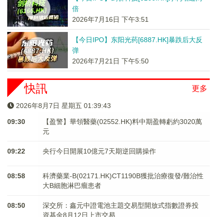
倍
2026年7月16日 下午3:51
【今日IPO】东阳光药[6887.HK]暴跌后大反
弹
2026年7月21日 下午5:50
快訊
更多
2026年8月7日 星期五 01:39:43
09:30
【盈警】華領醫藥(02552.HK)料中期盈轉虧約3020萬
元
09:22
央行今日開展10億元7天期逆回購操作
08:58
科濟藥業-B(02171.HK)CT1190B獲批治療復發/難治性
大B細胞淋巴瘤患者
08:50
深交所：鑫元中證電池主題交易型開放式指數證券投
資基金8月12日上市交易