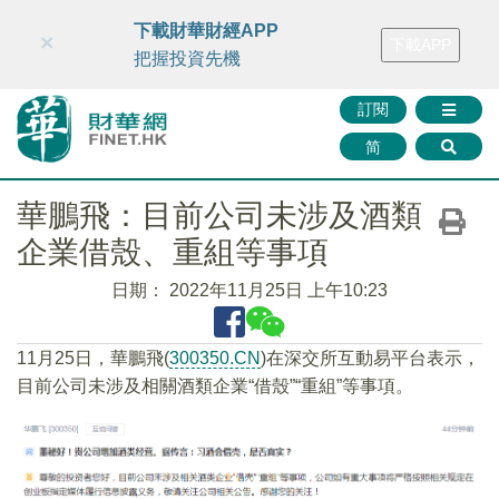
財華智庫網
FINTV
FINMETA
財華證券
媒體矩陣
下載財華財經APP
×
下載APP
智庫沙龍
聯絡我們
把握投資先機
訂閱
简
華鵬飛：目前公司未涉及酒類
企業借殼、重組等事項
日期：
2022年11月25日 上午10:23
11月25日，華鵬飛(
300350.CN
)在深交所互動易平台表示，
目前公司未涉及相關酒類企業“借殼”“重組”等事項。