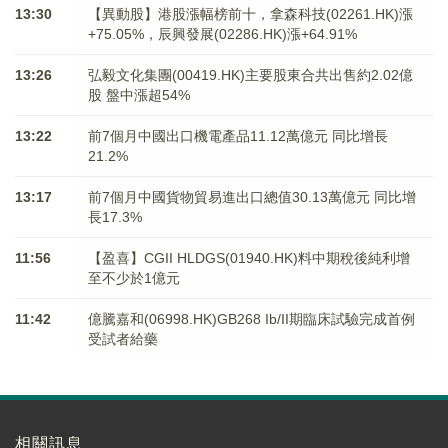
13:30
【異動股】港股漲幅榜前十，拿森科技(02261.HK)漲
+75.05%，辰興發展(02286.HK)漲+64.91%
13:26
弘毅文化集團(00419.HK)主要股東合共出售約2.02億
股 盤中漲超54%
13:22
前7個月中國出口機電產品11.12萬億元 同比增長
21.2%
13:17
前7個月中國貨物貿易進出口總值30.13萬億元 同比增
長17.3%
11:56
【盈喜】CGII HLDGS(01940.HK)料中期稅後純利增
至不少於1億元
11:42
億騰嘉和(06998.HK)GB268 Ib/II期臨床試驗完成首例
受試者給藥
相關訊息