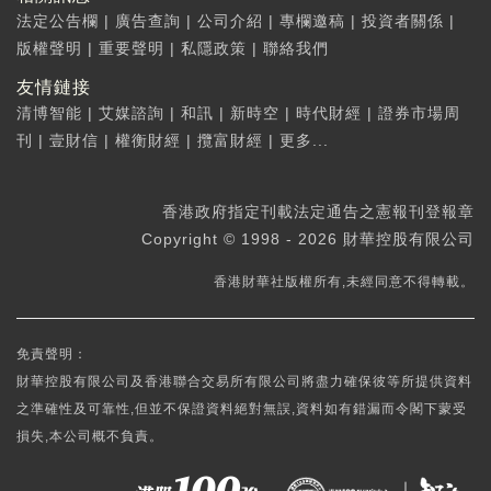
法定公告欄
|
廣告查詢
|
公司介紹
|
專欄邀稿
|
投資者關係
|
版權聲明
|
重要聲明
|
私隱政策
|
聯絡我們
友情鏈接
清博智能
|
艾媒諮詢
|
和訊
|
新時空
|
時代財經
|
證券市場周
刊
|
壹財信
|
權衡財經
|
攬富財經
|
更多...
香港政府指定刊載法定通告之憲報刊登報章
Copyright © 1998 - 2026 財華控股有限公司
香港財華社版權所有,未經同意不得轉載。
免責聲明：
財華控股有限公司及香港聯合交易所有限公司將盡力確保彼等所提供資料
之準確性及可靠性,但並不保證資料絕對無誤,資料如有錯漏而令閣下蒙受
損失,本公司概不負責。