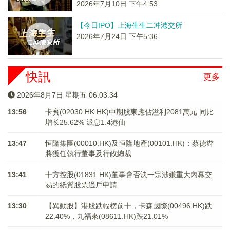
2026年7月10日 下午4:53
【今日IPO】上海生生二冲港交所
2026年7月24日 下午5:36
快訊
更多
2026年8月7日 星期五 06:03:34
13:56
卡賓(02030.HK.HK)中期股東應佔溢利2081萬元 同比
增长25.62% 派息1.4港仙
13:47
恒隆集團(00010.HK)及恒隆地產(00101.HK)：蔡德粦
將獲任執行董事及行政總裁
13:41
十方控股(01831.HK)董事會否決一宗涉嫌重大內幕交
易的紙質股票過戶申請
13:30
【異動股】港股跌幅榜前十，卡森國際(00496.HK)跌
22.40%，九福來(08611.HK)跌21.01%