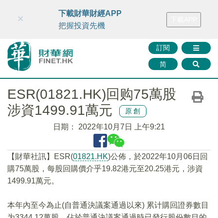
財華智庫網
FINTV
FINMETA
財華證券
媒體矩陣
下載財華財經APP
×
下載APP
智庫沙龍
聯絡我們
把握投資先機
訂閱
简
ESR(01821.HK)回购75萬股
涉資1499.91萬元
原創
日期：
2022年10月7日 上午9:21
【財華社訊】ESR(
01821.HK
)公佈，於2022年10月06日回
購75萬股，每股回購價介乎19.82港元至20.25港元，涉資
1499.91萬元。
本年內至今為止(自普通決議案通過以來) 累计購回證券數目
为3344.12萬股，佔於普通決議案通過時已發行股份數目的