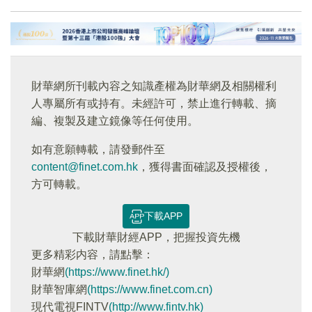
財華網所刊載內容之知識產權為財華網及相關權利
人專屬所有或持有。未經許可，禁止進行轉載、摘
編、複製及建立鏡像等任何使用。
如有意願轉載，請發郵件至
content@finet.com.hk
，獲得書面確認及授權後，
方可轉載。
下載APP
下載財華財經APP，把握投資先機
更多精彩内容，請點擊：
財華網
(https://www.finet.hk/)
財華智庫網
(https://www.finet.com.cn)
現代電視FINTV
(http://www.fintv.hk)