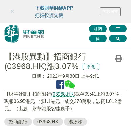
財華智庫網
FINTV
FINMETA
財華證券
媒體矩陣
下載財華財經APP
×
下載APP
智庫沙龍
聯絡我們
把握投資先機
訂閱
简
【港股異動】招商銀行
(03968.HK)漲3.07%
原創
日期：
2022年9月30日 上午9:41
【財華社訊】招商銀行(
03968.HK
)截至09:41上漲3.07%，
現報36.95港元，漲1.1港元。成交278萬股，涉資1.012億
元。（出處：財華港股智能寫手）
招商銀行
03968.HK
港股漲