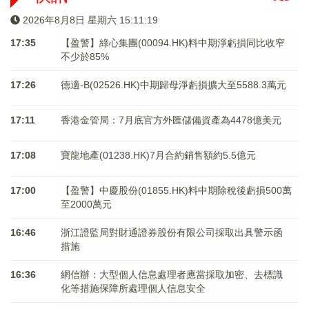
2026年8月8日 星期六 15:11:20
17:35
【盈警】綠心集團(00094.HK)料中期淨虧損同比收窄
不少於85%
17:26
德適-B(02526.HK)中期歸母淨虧損擴大至5588.3萬元
17:11
香港金管局：7月底官方外匯儲備資產為4478億美元
17:08
寶龍地產(01238.HK)7月合約銷售額約5.5億元
17:00
【盈警】中慶股份(01855.HK)料中期除稅後虧損500萬
至2000萬元
16:46
浙江證監局對財通證券股份有限公司採取出具警示函
措施
16:36
網信辦：大型個人信息處理者應當採取加密、去標識
化等措施保障所處理個人信息安全