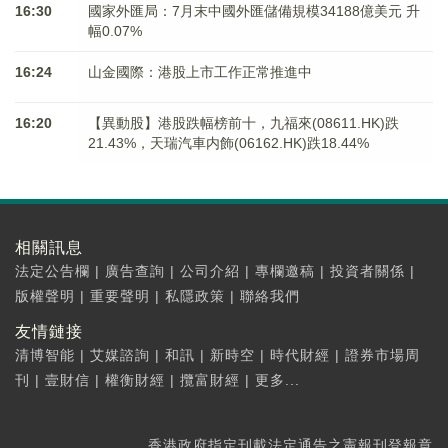
16:30
國家外匯局：7月末中國外匯儲備規模34188億美元 升
幅0.07%
16:24
山金國際：港股上市工作正常推進中
16:20
【異動股】港股跌幅榜前十，九福來(08611.HK)跌
21.43%，天瑞汽車内飾(06162.HK)跌18.44%
相關訊息
法定公告欄
|
廣告查詢
|
公司介紹
|
專欄邀稿
|
投資者關係
|
版權聲明
|
重要聲明
|
私隱政策
|
聯絡我們
友情鏈接
清博智能
|
艾媒諮詢
|
和訊
|
新時空
|
時代財經
|
證券市場周
刊
|
壹財信
|
權衡財經
|
攬富財經
|
更多...
香港政府指定刊載法定通告之憲報刊登報章