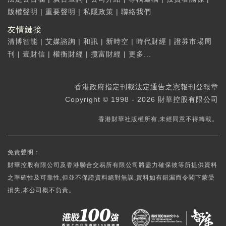
版權聲明
|
重要聲明
|
私隱政策
|
聯絡我們
友情鏈接
清博智能
|
艾媒諮詢
|
和訊
|
新時空
|
時代財經
|
證券市場周
刊
|
壹財信
|
權衡財經
|
攬富財經
|
更多...
香港政府指定刊載法定通告之憲報刊登報章
Copyright © 1998 - 2026 財華控股有限公司
香港財華社版權所有,未經同意不得轉載。
免責聲明：
財華控股有限公司及香港聯合交易所有限公司將盡力確保彼等所提供資料
之準確性及可靠性,但並不保證資料絕對無誤,資料如有錯漏而令閣下蒙受
損失,本公司概不負責。