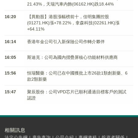
21.43%，天瑞汽車内飾(06162.HK)跌18.44%
16:20
【異動股】港股漲幅榜前十，佳明集團控股
(01271.HK)漲+78.22%，拿森科技(02261.HK)漲
+64.11%
16:14
香港年金公司引入新保險公司作轉介夥伴
16:05
斯迪克：公司為國內摺疊屏核心功能材料供應商
15:56
恒瑞醫藥：公司已在中國獲批上市26款1類創新藥、6
款2類新藥
15:47
聚辰股份：公司VPD芯片已順利通過目標客戶的測試
認證
相關訊息
法定公告欄
|
廣告查詢
|
公司介紹
|
專欄邀稿
|
投資者關係
|