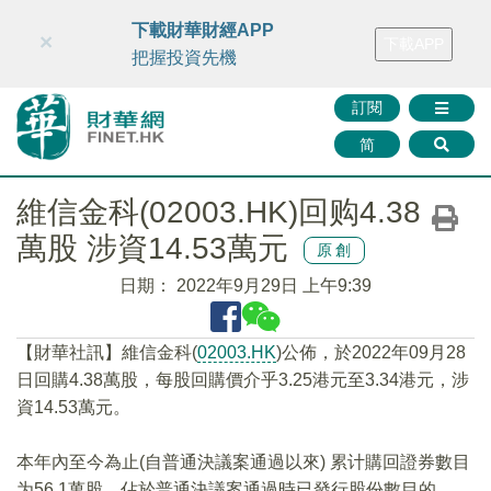
財華智庫網
FINTV
FINMETA
財華證券
媒體矩陣
下載財華財經APP
×
下載APP
智庫沙龍
聯絡我們
把握投資先機
訂閱
简
維信金科(02003.HK)回购4.38
萬股 涉資14.53萬元
原創
日期：
2022年9月29日 上午9:39
【財華社訊】維信金科(
02003.HK
)公佈，於2022年09月28
日回購4.38萬股，每股回購價介乎3.25港元至3.34港元，涉
資14.53萬元。
本年內至今為止(自普通決議案通過以來) 累计購回證券數目
为56.1萬股，佔於普通決議案通過時已發行股份數目的