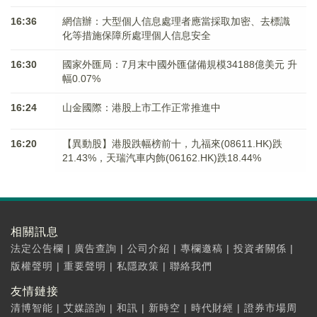
16:36
網信辦：大型個人信息處理者應當採取加密、去標識
化等措施保障所處理個人信息安全
16:30
國家外匯局：7月末中國外匯儲備規模34188億美元 升
幅0.07%
16:24
山金國際：港股上市工作正常推進中
16:20
【異動股】港股跌幅榜前十，九福來(08611.HK)跌
21.43%，天瑞汽車内飾(06162.HK)跌18.44%
相關訊息
法定公告欄
|
廣告查詢
|
公司介紹
|
專欄邀稿
|
投資者關係
|
版權聲明
|
重要聲明
|
私隱政策
|
聯絡我們
友情鏈接
清博智能
|
艾媒諮詢
|
和訊
|
新時空
|
時代財經
|
證券市場周