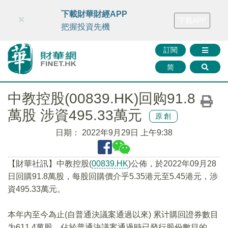
財華智庫網
FINTV
FINMETA
財華證券
媒體矩陣
下載財華財經APP
×
下載APP
智庫沙龍
聯絡我們
把握投資先機
訂閱
简
中教控股(00839.HK)回购91.8
萬股 涉資495.33萬元
原創
日期：
2022年9月29日 上午9:38
【財華社訊】中教控股(
00839.HK
)公佈，於2022年09月28
日回購91.8萬股，每股回購價介乎5.35港元至5.45港元，涉
資495.33萬元。
本年內至今為止(自普通決議案通過以來) 累计購回證券數目
为611.4萬股，佔於普通決議案通過時已發行股份數目的