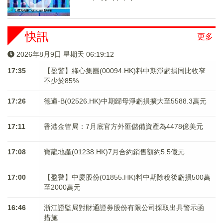
快訊
更多
2026年8月9日 星期天 06:19:13
17:35
【盈警】綠心集團(00094.HK)料中期淨虧損同比收窄
不少於85%
17:26
德適-B(02526.HK)中期歸母淨虧損擴大至5588.3萬元
17:11
香港金管局：7月底官方外匯儲備資產為4478億美元
17:08
寶龍地產(01238.HK)7月合約銷售額約5.5億元
17:00
【盈警】中慶股份(01855.HK)料中期除稅後虧損500萬
至2000萬元
16:46
浙江證監局對財通證券股份有限公司採取出具警示函
措施