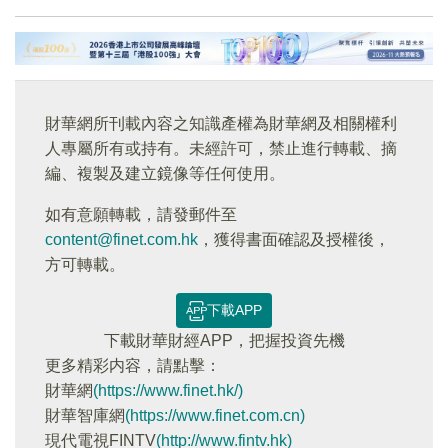
財華網所刊載內容之知識產權為財華網及相關權利
人專屬所有或持有。未經許可，禁止進行轉載、摘
編、複製及建立鏡像等任何使用。
如有意願轉載，請發郵件至
content@finet.com.hk
，獲得書面確認及授權後，
方可轉載。
下載APP
下載財華財經APP，把握投資先機
更多精彩内容，請點擊：
財華網
(https://www.finet.hk/)
財華智庫網
(https://www.finet.com.cn)
現代電視FINTV
(http://www.fintv.hk)