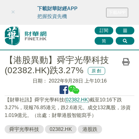
財華智庫網
FINTV
FINMETA
財華證券
媒體矩陣
下載財華財經APP
×
下載APP
智庫沙龍
聯絡我們
把握投資先機
訂閱
简
【港股異動】舜宇光學科技
(02382.HK)跌3.27%
原創
日期：
2022年9月28日 上午10:16
【財華社訊】舜宇光學科技(
02382.HK
)截至10:16下跌
3.27%，現報76.85港元，跌2.6港元。成交132萬股，涉資
1.019億元。（出處：財華港股智能寫手）
舜宇光學科技
02382.HK
港股跌