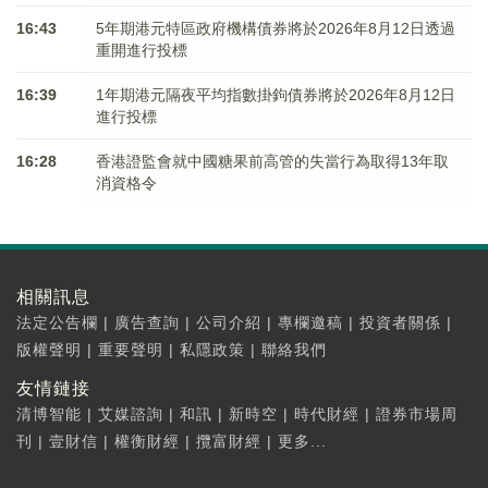
16:43
5年期港元特區政府機構債券將於2026年8月12日透過
重開進行投標
16:39
1年期港元隔夜平均指數掛鉤債券將於2026年8月12日
進行投標
16:28
香港證監會就中國糖果前高管的失當行為取得13年取
消資格令
相關訊息
法定公告欄
|
廣告查詢
|
公司介紹
|
專欄邀稿
|
投資者關係
|
版權聲明
|
重要聲明
|
私隱政策
|
聯絡我們
友情鏈接
清博智能
|
艾媒諮詢
|
和訊
|
新時空
|
時代財經
|
證券市場周
刊
|
壹財信
|
權衡財經
|
攬富財經
|
更多...