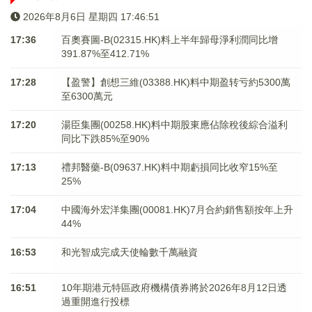
2026年8月6日 星期四 17:46:52
17:36
百奧賽圖-B(02315.HK)料上半年歸母淨利潤同比增
391.87%至412.71%
17:28
【盈警】創想三維(03388.HK)料中期盈转亏約5300萬
至6300萬元
17:20
湯臣集團(00258.HK)料中期股東應佔除稅後綜合溢利
同比下跌85%至90%
17:13
禮邦醫藥-B(09637.HK)料中期虧損同比收窄15%至
25%
17:04
中國海外宏洋集團(00081.HK)7月合約銷售額按年上升
44%
16:53
和光智成完成天使輪數千萬融資
16:51
10年期港元特區政府機構債券將於2026年8月12日透
過重開進行投標