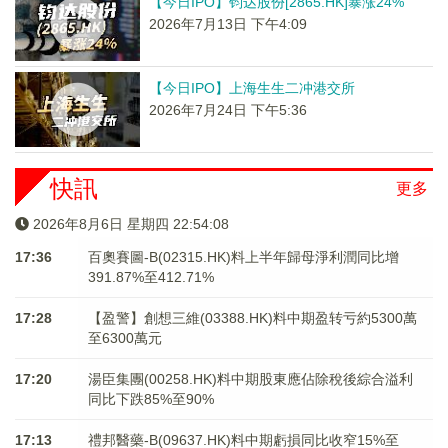
【今日IPO】钧达股份[2865.HK]暴涨24%
2026年7月13日 下午4:09
【今日IPO】上海生生二冲港交所
2026年7月24日 下午5:36
快訊
更多
2026年8月6日 星期四 22:54:08
17:36
百奧賽圖-B(02315.HK)料上半年歸母淨利潤同比增
391.87%至412.71%
17:28
【盈警】創想三維(03388.HK)料中期盈转亏約5300萬
至6300萬元
17:20
湯臣集團(00258.HK)料中期股東應佔除稅後綜合溢利
同比下跌85%至90%
17:13
禮邦醫藥-B(09637.HK)料中期虧損同比收窄15%至