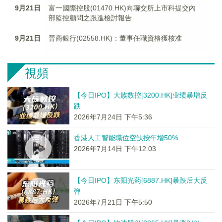
9月21日
富一國際控股(01470.HK)向聯交所上市科提交內
部監控顧問之跟進檢討報告
9月21日
晉商銀行(02558.HK)：董事任職資格獲核准
視頻
【今日IPO】大族数控[3200.HK]业绩暴增反
跌
2026年7月24日 下午5:36
香港人工智能職位空缺按年增50%
2026年7月14日 下午12:03
【今日IPO】东阳光药[6887.HK]暴跌后大反
弹
2026年7月21日 下午5:50