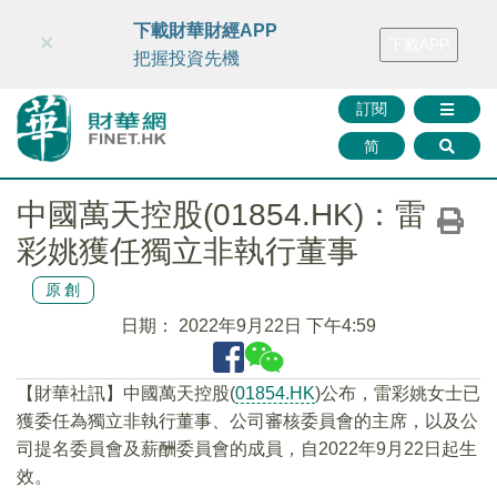
財華智庫網
FINTV
FINMETA
財華證券
媒體矩陣
下載財華財經APP
×
下載APP
智庫沙龍
聯絡我們
把握投資先機
訂閱
简
中國萬天控股(01854.HK)：雷
彩姚獲任獨立非執行董事
原創
日期：
2022年9月22日 下午4:59
【財華社訊】中國萬天控股(
01854.HK
)公布，雷彩姚女士已
獲委任為獨立非執行董事、公司審核委員會的主席，以及公
司提名委員會及薪酬委員會的成員，自2022年9月22日起生
效。