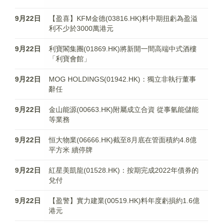
9月22日
【盈喜】KFM金德(03816.HK)料中期扭虧為盈溢
利不少於3000萬港元
9月22日
利寶閣集團(01869.HK)將新開一間高端中式酒樓
「利寶會館」
9月22日
MOG HOLDINGS(01942.HK)：獨立非執行董事
辭任
9月22日
金山能源(00663.HK)附屬成立合資 從事氫能儲能
等業務
9月22日
恒大物業(06666.HK)截至8月底在管面積約4.8億
平方米 續停牌
9月22日
紅星美凱龍(01528.HK)：按期完成2022年債券的
兌付
9月22日
【盈警】實力建業(00519.HK)料年度虧損約1.6億
港元