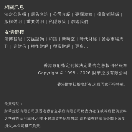
相關訊息
法定公告欄
|
廣告查詢
|
公司介紹
|
專欄邀稿
|
投資者關係
|
版權聲明
|
重要聲明
|
私隱政策
|
聯絡我們
友情鏈接
清博智能
|
艾媒諮詢
|
和訊
|
新時空
|
時代財經
|
證券市場周
刊
|
壹財信
|
權衡財經
|
攬富財經
|
更多...
香港政府指定刊載法定通告之憲報刊登報章
Copyright © 1998 - 2026 財華控股有限公司
香港財華社版權所有,未經同意不得轉載。
免責聲明：
財華控股有限公司及香港聯合交易所有限公司將盡力確保彼等所提供資料
之準確性及可靠性,但並不保證資料絕對無誤,資料如有錯漏而令閣下蒙受
損失,本公司概不負責。