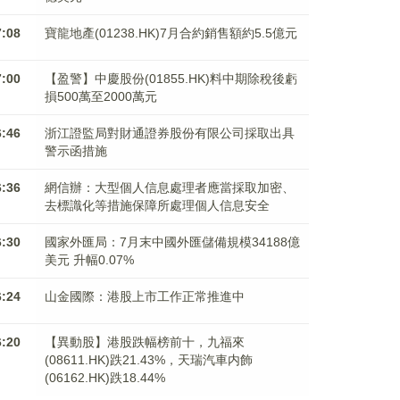
7:08
寶龍地產(01238.HK)7月合約銷售額約5.5億元
7:00
【盈警】中慶股份(01855.HK)料中期除稅後虧
損500萬至2000萬元
6:46
浙江證監局對財通證券股份有限公司採取出具
警示函措施
6:36
網信辦：大型個人信息處理者應當採取加密、
去標識化等措施保障所處理個人信息安全
6:30
國家外匯局：7月末中國外匯儲備規模34188億
美元 升幅0.07%
6:24
山金國際：港股上市工作正常推進中
6:20
【異動股】港股跌幅榜前十，九福來
(08611.HK)跌21.43%，天瑞汽車内飾
(06162.HK)跌18.44%