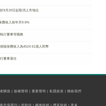
：將於9月20日起取消上市地位
險保費收入按年升9.8%
辭任執行董事等職務
原保險保費收入為4524.61億人民幣
及執行董事退任
者關係
|
版權聲明
|
重要聲明
|
私隱政策
|
聯絡我們
券市場周刊
|
壹財信
|
權衡財經
|
攬富財經
|
更多...