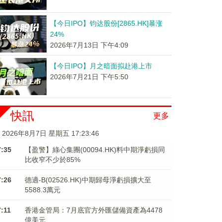
【今日IPO】钧达股份[2865.HK]暴涨
24%
2026年7月13日 下午4:09
【今日IPO】月之暗面拟赴港上市
2026年7月21日 下午5:50
快訊
更多
2026年8月7日 星期五 17:23:46
7:35
【盈警】綠心集團(00094.HK)料中期淨虧損同
比收窄不少於85%
7:26
德適-B(02526.HK)中期歸母淨虧損擴大至
5588.3萬元
7:11
香港金管局：7月底官方外匯儲備資產為4478
億美元