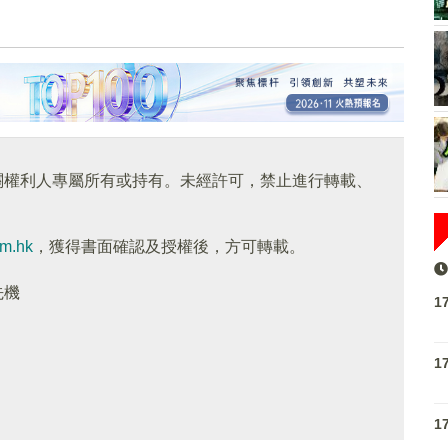
關權利人專屬所有或持有。未經許可，禁止進行轉載、
om.hk
，獲得書面確認及授權後，方可轉載。
先機
1
1
1