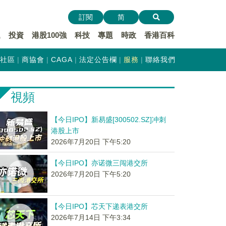
訂閱
简
遞
投資
港股100強
科技
專題
時政
香港百科
社區
商協會
CAGA
法定公告欄
服務
聯絡我們
視頻
【今日IPO】新易盛[300502.SZ]冲刺
港股上市
2026年7月20日 下午5:20
【今日IPO】亦诺微三闯港交所
2026年7月20日 下午5:20
【今日IPO】芯天下递表港交所
2026年7月14日 下午3:34