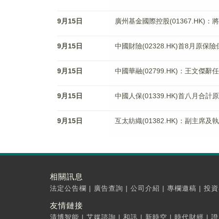
9月15日
廣州基金國際控股(01367.HK)
9月15日
中國財險(02328.HK)首8月原保
9月15日
中國華融(02799.HK)：王文傑
9月15日
中國人保(01339.HK)首八月合計
9月15日
互太紡織(01382.HK)：副主席
相關訊息
法定公告欄
|
廣告查詢
|
公司介紹
|
專欄邀稿
|
投資
友情鏈接
清博智能
|
艾媒諮詢
|
和訊
|
新時空
|
時代財經
|
證