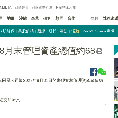
INMETA
財華證券
財華
媒體矩陣
財華
智庫沙龍
單
地圖
沙龍
企業
研究
顧問
合作
視頻
財經速
A股解碼
美股解碼
股評
研報
專訪
活動
Web3 Space專欄
)：8月末管理資產總值約68
其附屬公司於2022年8月31日的未經審核管理資產總值約
港交所原文