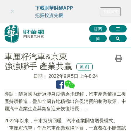
財華智庫網
FINTV
FINMETA
財華證券
媒體矩陣
下載財華財經APP
×
下載APP
智庫沙龍
聯絡我們
把握投資先機
訂閱
简
車厘籽汽車&京東
強強聯手 產業共赢
原創
日期：
2022年9月5日 上午8:24
導語：隨著國内新冠肺炎疫情逐步緩解，汽車產業鏈復工復
產持續推進，疊加全國各地積極出台促消費的刺激政策，中
國汽車產業生產與銷售迎來恢復增長……
2022年以來，車市持續回暖，汽車產業開啓增長模式。
「車厘籽汽車」作為汽車產業矩陣平台，一直都在不斷嘗試