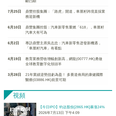
斷凸顯
7月25日
鼎豐控股集團：「路虎」開道，車厘籽跨境直採業
務迎新機
6月10日
鼎豐集團控股：汽車新零售重燃「618」，車厘籽
汽車大有可為
6月2日
專訪鼎豐主席吳志忠：汽車新零售迸發新機遇，
「車厘籽汽車」有看點
4月19日
教育業務營收增幅創新高，網龍(00777.HK)勇做
全球教育數字化領頭羊
3月28日
21年業績逆勢扭虧為盈！ 多賽道佈局的康健國際
醫療(03886.HK)前景可期
視頻
【今日IPO】钧达股份[2865.HK]暴涨24%
2026年7月13日 下午4:09