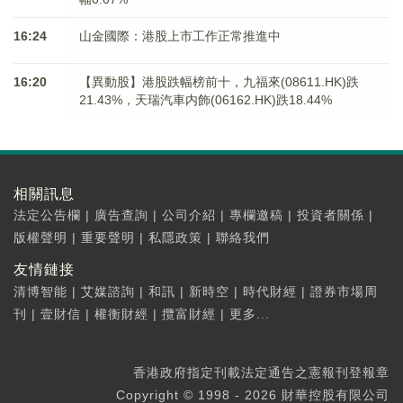
16:24
山金國際：港股上市工作正常推進中
16:20
【異動股】港股跌幅榜前十，九福來(08611.HK)跌
21.43%，天瑞汽車内飾(06162.HK)跌18.44%
相關訊息
法定公告欄
|
廣告查詢
|
公司介紹
|
專欄邀稿
|
投資者關係
|
版權聲明
|
重要聲明
|
私隱政策
|
聯絡我們
友情鏈接
清博智能
|
艾媒諮詢
|
和訊
|
新時空
|
時代財經
|
證券市場周
刊
|
壹財信
|
權衡財經
|
攬富財經
|
更多...
香港政府指定刊載法定通告之憲報刊登報章
Copyright © 1998 - 2026 財華控股有限公司