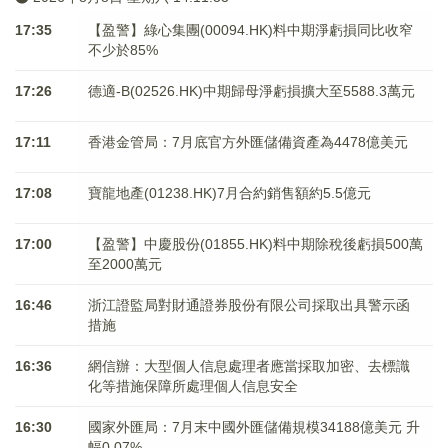
17:35
【盈警】綠心集團(00094.HK)料中期淨虧損同比收窄
不少於85%
17:26
德適-B(02526.HK)中期歸母淨虧損擴大至5588.3萬元
17:11
香港金管局：7月底官方外匯儲備資產為4478億美元
17:08
寶龍地產(01238.HK)7月合約銷售額約5.5億元
17:00
【盈警】中慶股份(01855.HK)料中期除稅後虧損500萬
至2000萬元
16:46
浙江證監局對財通證券股份有限公司採取出具警示函
措施
16:36
網信辦：大型個人信息處理者應當採取加密、去標識
化等措施保障所處理個人信息安全
16:30
國家外匯局：7月末中國外匯儲備規模34188億美元 升
幅0.07%