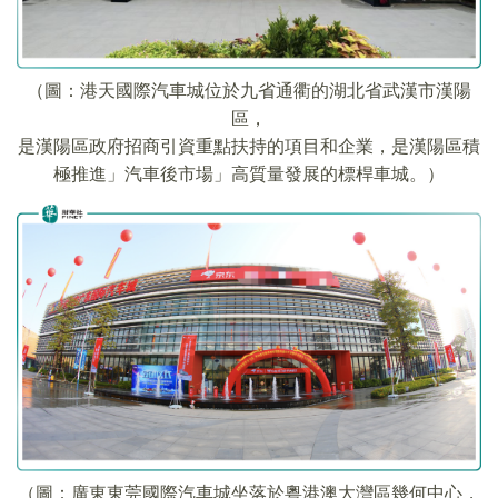
（圖：港天國際汽車城位於九省通衢的湖北省武漢市漢陽
區，
是漢陽區政府招商引資重點扶持的項目和企業，是漢陽區積
極推進」汽車後市場」高質量發展的標桿車城。）
（圖：廣東東莞國際汽車城坐落於粵港澳大灣區幾何中心，