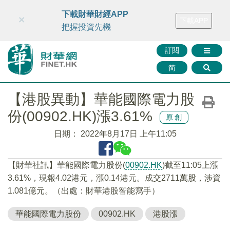
財華智庫網
FINTV
FINMETA
財華證券
媒體矩陣
下載財華財經APP
×
下載APP
智庫沙龍
聯絡我們
把握投資先機
訂閱
简
【港股異動】華能國際電力股
份(00902.HK)漲3.61%
原創
日期：
2022年8月17日 上午11:05
【財華社訊】華能國際電力股份(
00902.HK
)截至11:05上漲
3.61%，現報4.02港元，漲0.14港元。成交2711萬股，涉資
1.081億元。（出處：財華港股智能寫手）
華能國際電力股份
00902.HK
港股漲