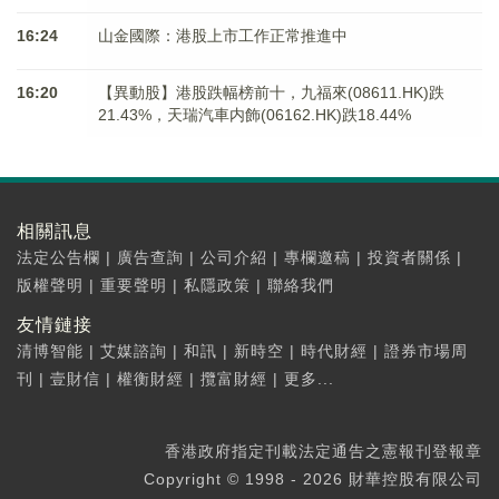
16:24
山金國際：港股上市工作正常推進中
16:20
【異動股】港股跌幅榜前十，九福來(08611.HK)跌
21.43%，天瑞汽車内飾(06162.HK)跌18.44%
相關訊息
法定公告欄
|
廣告查詢
|
公司介紹
|
專欄邀稿
|
投資者關係
|
版權聲明
|
重要聲明
|
私隱政策
|
聯絡我們
友情鏈接
清博智能
|
艾媒諮詢
|
和訊
|
新時空
|
時代財經
|
證券市場周
刊
|
壹財信
|
權衡財經
|
攬富財經
|
更多...
香港政府指定刊載法定通告之憲報刊登報章
Copyright © 1998 - 2026 財華控股有限公司