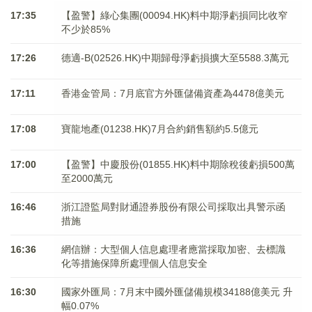
17:35
【盈警】綠心集團(00094.HK)料中期淨虧損同比收窄
不少於85%
17:26
德適-B(02526.HK)中期歸母淨虧損擴大至5588.3萬元
17:11
香港金管局：7月底官方外匯儲備資產為4478億美元
17:08
寶龍地產(01238.HK)7月合約銷售額約5.5億元
17:00
【盈警】中慶股份(01855.HK)料中期除稅後虧損500萬
至2000萬元
16:46
浙江證監局對財通證券股份有限公司採取出具警示函
措施
16:36
網信辦：大型個人信息處理者應當採取加密、去標識
化等措施保障所處理個人信息安全
16:30
國家外匯局：7月末中國外匯儲備規模34188億美元 升
幅0.07%