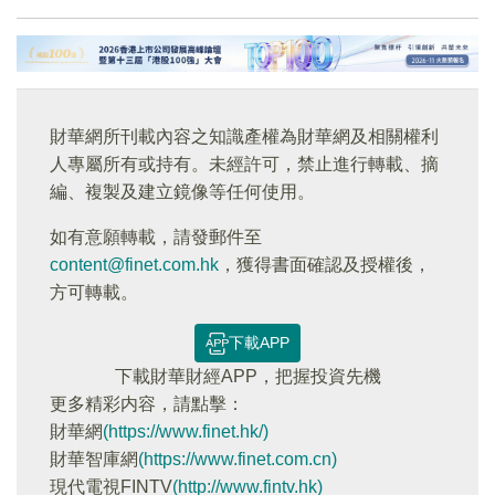
財華網所刊載內容之知識產權為財華網及相關權利
人專屬所有或持有。未經許可，禁止進行轉載、摘
編、複製及建立鏡像等任何使用。
如有意願轉載，請發郵件至
content@finet.com.hk
，獲得書面確認及授權後，
方可轉載。
下載APP
下載財華財經APP，把握投資先機
更多精彩内容，請點擊：
財華網
(https://www.finet.hk/)
財華智庫網
(https://www.finet.com.cn)
現代電視FINTV
(http://www.fintv.hk)