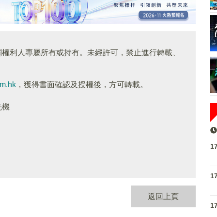
關權利人專屬所有或持有。未經許可，禁止進行轉載、
om.hk
，獲得書面確認及授權後，方可轉載。
先機
1
1
返回上頁
1