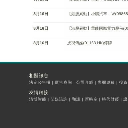
8月16日
【港股異動】小鵬汽車－Ｗ(09868.H
8月16日
【港股異動】華能國際電力股份(0090
8月16日
虎視傳媒(01163.HK)停牌
相關訊息
法定公告欄
|
廣告查詢
|
公司介紹
|
專欄邀稿
|
投資
友情鏈接
清博智能
|
艾媒諮詢
|
和訊
|
新時空
|
時代財經
|
證