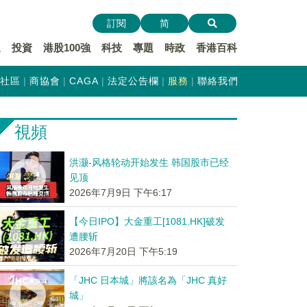
訂閱
简
遞
投資
港股100強
科技
專題
時政
香港百科
社區
商協會
CAGA
法定公告欄
服務
聯絡我們
視頻
洪灏-风格轮动开始发生 韩国股市已经
见顶
2026年7月9日 下午6:17
【今日IPO】大金重工[1081.HK]破发
遭腰斩
2026年7月20日 下午5:19
「JHC 日本城」將該名為「JHC 真好
城」