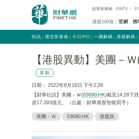
財華智庫網
FINTV
F
港股100強
官網
榜
快訊
港交所發佈
今日IPO
一圖解碼
港股解碼
【港股異動】美團－Ｗ(03
原創
日期：
2022年8月16日 下午2:28
【財華社訊】美團－Ｗ(
03690.HK
)截至14:28下
資17.393億元。（出處：財華港股智能寫手）
美團－Ｗ
03690.HK
港股跌