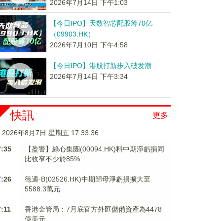
2026年7月14日 下午1:03
【今日IPO】天数智芯配股筹70亿
（09903.HK）
2026年7月10日 下午4:58
【今日IPO】港股打新步入破发潮
2026年7月14日 下午3:34
快訊
更多
2026年8月7日 星期五 17:33:36
7:35
【盈警】綠心集團(00094.HK)料中期淨虧損同
比收窄不少於85%
7:26
德適-B(02526.HK)中期歸母淨虧損擴大至
5588.3萬元
7:11
香港金管局：7月底官方外匯儲備資產為4478
億美元