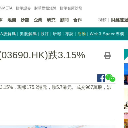
INMETA
財華證券
財華
媒體矩陣
財華
智庫沙龍
單
地圖
沙龍
企業
研究
顧問
合作
視頻
財經速
A股解碼
美股解碼
股評
研報
專訪
活動
Web3 Space專欄
690.HK)跌3.15%
跌3.15%，現報175.2港元，跌5.7港元。成交967萬股，涉