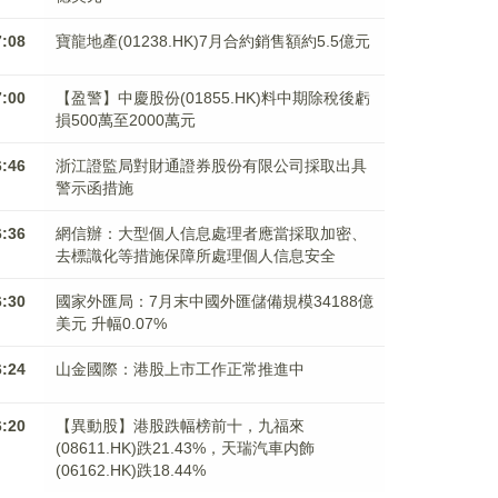
7:08
寶龍地產(01238.HK)7月合約銷售額約5.5億元
7:00
【盈警】中慶股份(01855.HK)料中期除稅後虧
損500萬至2000萬元
6:46
浙江證監局對財通證券股份有限公司採取出具
警示函措施
6:36
網信辦：大型個人信息處理者應當採取加密、
去標識化等措施保障所處理個人信息安全
6:30
國家外匯局：7月末中國外匯儲備規模34188億
美元 升幅0.07%
6:24
山金國際：港股上市工作正常推進中
6:20
【異動股】港股跌幅榜前十，九福來
(08611.HK)跌21.43%，天瑞汽車内飾
(06162.HK)跌18.44%