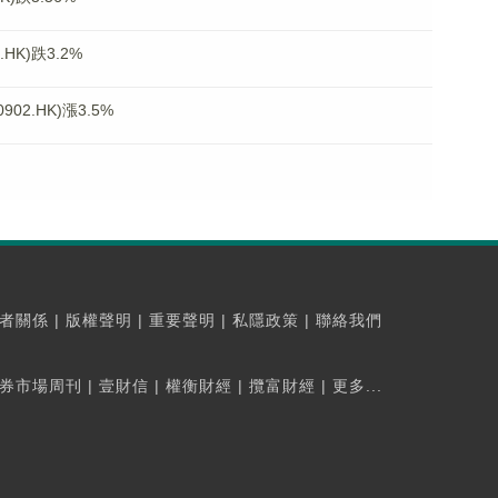
K)跌3.2%
2.HK)漲3.5%
者關係
|
版權聲明
|
重要聲明
|
私隱政策
|
聯絡我們
券市場周刊
|
壹財信
|
權衡財經
|
攬富財經
|
更多...