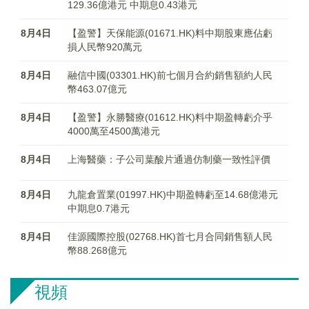
129.36億港元 中期息0.43港元
8月4日
【盈警】天保能源(01671.HK)料中期股東應佔虧
損人民幣920萬元
8月4日
融信中國(03301.HK)前七個月合約銷售額約人民
幣463.07億元
8月4日
【盈警】永勝醫療(01612.HK)料中期盈轉虧介乎
4000萬至4500萬港元
8月4日
上海醫藥：子公司葉酸片通過仿制藥一致性評價
8月4日
九龍倉置業(01997.HK)中期盈轉虧至14.68億港元
中期息0.7港元
8月4日
佳源國際控股(02768.HK)首七月合同銷售額人民
幣88.268億元
視頻