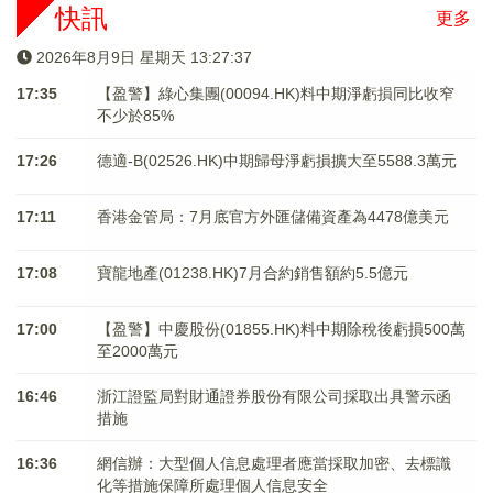
快訊
更多
2026年8月9日 星期天 13:27:37
17:35
【盈警】綠心集團(00094.HK)料中期淨虧損同比收窄
不少於85%
17:26
德適-B(02526.HK)中期歸母淨虧損擴大至5588.3萬元
17:11
香港金管局：7月底官方外匯儲備資產為4478億美元
17:08
寶龍地產(01238.HK)7月合約銷售額約5.5億元
17:00
【盈警】中慶股份(01855.HK)料中期除稅後虧損500萬
至2000萬元
16:46
浙江證監局對財通證券股份有限公司採取出具警示函
措施
16:36
網信辦：大型個人信息處理者應當採取加密、去標識
化等措施保障所處理個人信息安全