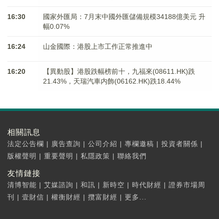
16:30
國家外匯局：7月末中國外匯儲備規模34188億美元 升
幅0.07%
16:24
山金國際：港股上市工作正常推進中
16:20
【異動股】港股跌幅榜前十，九福來(08611.HK)跌
21.43%，天瑞汽車内飾(06162.HK)跌18.44%
相關訊息
法定公告欄
|
廣告查詢
|
公司介紹
|
專欄邀稿
|
投資者關係
|
版權聲明
|
重要聲明
|
私隱政策
|
聯絡我們
友情鏈接
清博智能
|
艾媒諮詢
|
和訊
|
新時空
|
時代財經
|
證券市場周
刊
|
壹財信
|
權衡財經
|
攬富財經
|
更多...