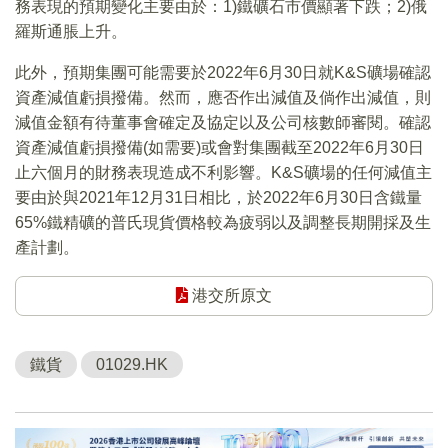
務表現的預期變化主要由於：1)鐵礦石市價顯著下跌；2)俄
羅斯通脹上升。
此外，預期集團可能需要於2022年6月30日就K&S礦場確認
資產減值虧損撥備。然而，應否作出減值及倘作出減值，則
減值金額有待董事會確定及協定以及公司核數師審閱。確認
資產減值虧損撥備(如需要)或會對集團截至2022年6月30日
止六個月的財務表現造成不利影響。K&S礦場的任何減值主
要由於與2021年12月31日相比，於2022年6月30日含鐵量
65%鐵精礦的普氏現貨價格較為疲弱以及調整長期開採及生
產計劃。
港交所原文
鐵貨
01029.HK