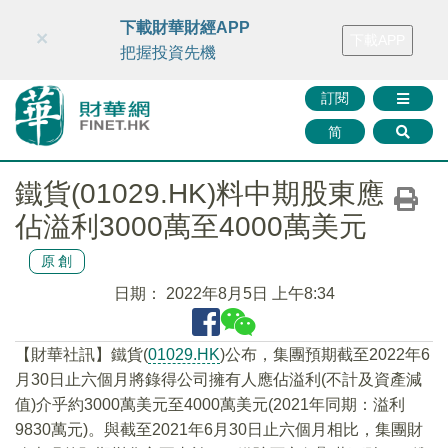
財華智庫網
FINTV
FINMETA
財華證券
媒體矩陣
下載財華財經APP
×
下載APP
智庫沙龍
聯絡我們
把握投資先機
訂閱
简
鐵貨(01029.HK)料中期股東應
佔溢利3000萬至4000萬美元
原創
日期：
2022年8月5日 上午8:34
【財華社訊】鐵貨(
01029.HK
)公布，集團預期截至2022年6
月30日止六個月將錄得公司擁有人應佔溢利(不計及資產減
值)介乎約3000萬美元至4000萬美元(2021年同期：溢利
9830萬元)。與截至2021年6月30日止六個月相比，集團財