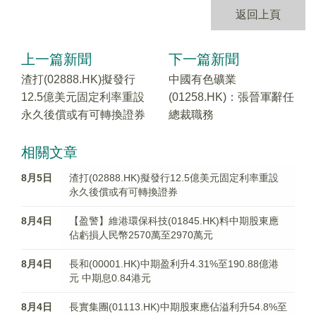
返回上頁
上一篇新聞
下一篇新聞
渣打(02888.HK)擬發行
中國有色礦業
12.5億美元固定利率重設
(01258.HK)：張晉軍辭任
永久後償或有可轉換證券
總裁職務
相關文章
8月5日
渣打(02888.HK)擬發行12.5億美元固定利率重設
永久後償或有可轉換證券
8月4日
【盈警】維港環保科技(01845.HK)料中期股東應
佔虧損人民幣2570萬至2970萬元
8月4日
長和(00001.HK)中期盈利升4.31%至190.88億港
元 中期息0.84港元
8月4日
長實集團(01113.HK)中期股東應佔溢利升54.8%至