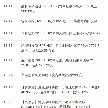
17:26
晶科電子股份(02551.HK)料中期盈轉虧約5300萬至
5800萬元
17:17
森松國際(02155.HK)擬斥不超5000萬港元購回股份
17:07
華營建築(01582.HK)料中期純利同比下降不少於90%
16:55
珩灣科技(01523.HK)中期淨利同比增27.9%至2771.8
萬美元 派息15.66港仙
16:38
五一視界(06651.HK)中期股東應佔虧損同比收窄
25.84%至6757.2萬元
16:24
市場監管總局印發《廣告業統計調查制度》
16:20
【異動股】港股跌幅榜前十，賽迪顧問(02176.HK)跌
40.96%，天瑞汽車内飾(06162.HK)跌26.09%
16:20
【異動股】港股漲幅榜前十，易居企業控股
(02048.HK)漲+52.63%，天潤雲(02167.HK)漲