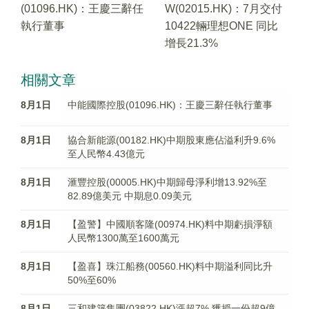
(01096.HK)：王慶三辭任
W(02015.HK)：7月交付
執行董事
10422輛理想ONE 同比
增長21.3%
相關文章
8月1日
中能國際控股(01096.HK)：王慶三辭任執行董事
8月1日
協合新能源(00182.HK)中期股東應佔溢利升9.6%
至人民幣4.43億元
8月1日
滙豐控股(00005.HK)中期歸母淨利增13.92%至
82.89億美元 中期息0.09美元
8月1日
【盈警】中國順客隆(00974.HK)料中期虧損淨額
人民幣1300萬至1600萬元
8月1日
【盈喜】珠江船務(00560.HK)料中期溢利同比升
50%至60%
8月1日
三和建築集團(03822.HK)漲超7% 獲授一份超9億