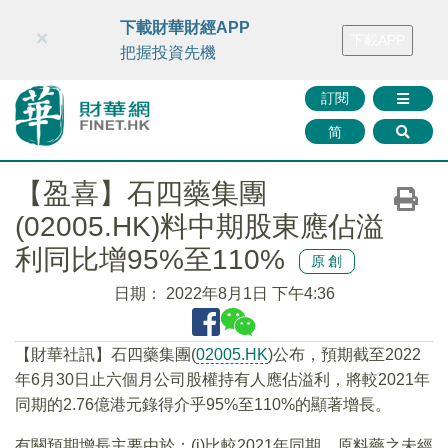
財華智庫網
FINTV
FINMETA
財華證券
媒體矩陣
下載財華財經APP
×
下載APP
智庫沙龍
聯絡我們
把握投資先機
訂閱
简
【盈喜】石四藥集團
(02005.HK)料中期股東應佔溢
利同比增95%至110%
原創
日期：
2022年8月1日 下午4:36
【財華社訊】石四藥集團(
02005.HK
)公布，預期截至2022
年6月30日止六個月公司股權持有人應佔溢利，將較2021年
同期的2.76億港元錄得介乎95%至110%的顯著增長。
有關預期增長主要由於：(i)比較2021年同期，原料藥之未經