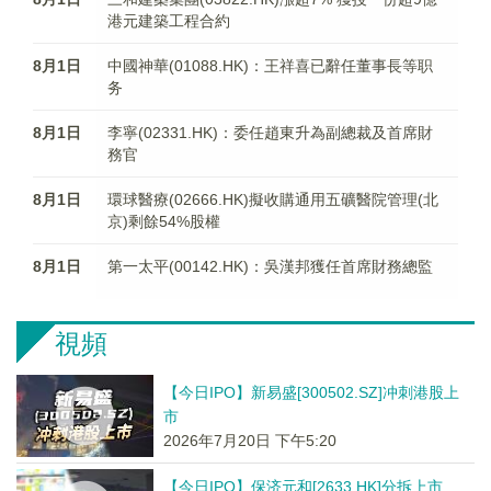
港元建築工程合約
8月1日
中國神華(01088.HK)：王祥喜已辭任董事長等职
务
8月1日
李寧(02331.HK)：委任趙東升為副總裁及首席財
務官
8月1日
環球醫療(02666.HK)擬收購通用五礦醫院管理(北
京)剩餘54%股權
8月1日
第一太平(00142.HK)：吳漢邦獲任首席財務總監
視頻
【今日IPO】新易盛[300502.SZ]冲刺港股上
市
2026年7月20日 下午5:20
【今日IPO】保济元和[2633.HK]分拆上市