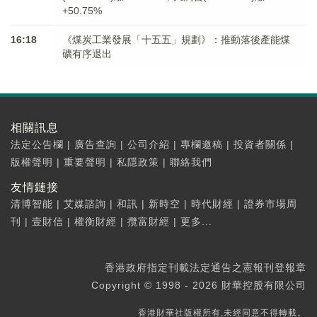
+50.75%
16:18
《煤炭工業發展「十五五」規劃》：推動落後產能煤
礦有序退出
相關訊息
法定公告欄
|
廣告查詢
|
公司介紹
|
專欄邀稿
|
投資者關係
|
版權聲明
|
重要聲明
|
私隱政策
|
聯絡我們
友情鏈接
清博智能
|
艾媒諮詢
|
和訊
|
新時空
|
時代財經
|
證券市場周
刊
|
壹財信
|
權衡財經
|
攬富財經
|
更多...
香港政府指定刊載法定通告之憲報刊登報章
Copyright © 1998 - 2026 財華控股有限公司
香港財華社版權所有,未經同意不得轉載。