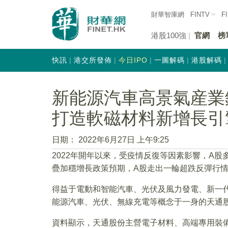
財華智庫網
FINTV
F
港股100強
官網
榜
快訊
港交所發佈
今日IPO
一圖解碼
港股解碼
新能源汽車高景氣産業
打造軟磁材料新增長引
日期：
2022年6月27日 上午9:25
2022年開年以來，受疫情反復等因素影響，A
疊加穩增長政策預期，A股走出一輪超跌反彈行
得益于電動和智能汽車、光伏及風力發電、新一
能源汽車、光伏、無線充電等概念于一身的天通股
資料顯示，天通股份主營電子材料、高端專用裝