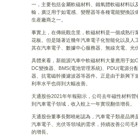
一，主要包括金屬軟磁材料、鐵氧體軟磁材料以
輸，廣泛用于如電感、變壓器等各種電能變換設
生産廠商之一。
事實上，在傳統觀念里，軟磁材料是一個成熟行
花板。但是隨著近幾年汽車電子化智能化以及人
其在汽車電子、數據中心服務器、無線充電、光
具體來看，新能源汽車中軟磁材料大量應用于如OB
DC變換器、BMS(電池管理系統)、PDU(電
器、抗電磁幹擾濾波器等器件。正是由于新興下
利率水平也得到大幅改善。
天通股份2021年年報顯示，公司去年磁性材料營收
到汽車電子領域，收入較上一年實現翻倍增長。
天通股份董事長鄭曉彬認為，汽車電子類産品將
汽車電子、光伏等領域的需求，持續改善公司毛利
的增長。