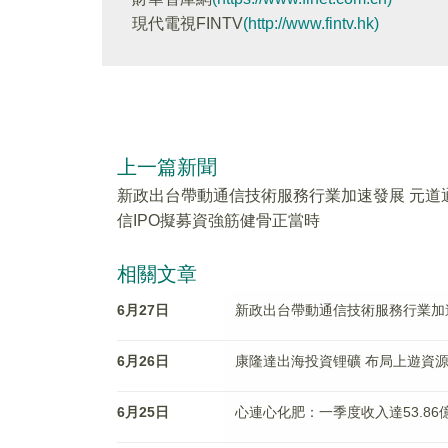
現代電視FINTV
(http://www.fintv.hk)
上一篇新聞
新政出台帶動通信技術服務行業加速發展 元道
信IPO擬募資強筋健骨正當時
相關文章
6月27日
新政出台帶動通信技術服務行業加速
6月26日
康隆達出海投資锂礦 布局上遊資
6月25日
心連心化肥：一季度收入達53.86