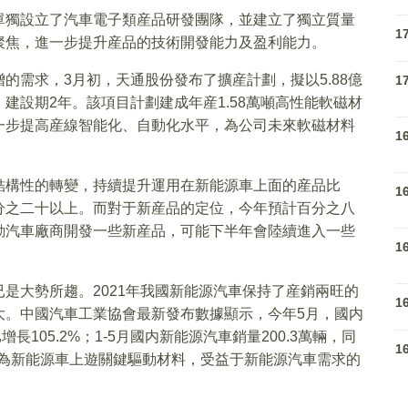
單獨設立了汽車電子類産品研發團隊，並建立了獨立質量
1
聚焦，進一步提升産品的技術開發能力及盈利能力。
的需求，3月初，天通股份發布了擴産計劃，擬以5.88億
1
建設期2年。該項目計劃建成年産1.58萬噸高性能軟磁材
一步提高産線智能化、自動化水平，為公司未來軟磁材料
1
結構性的轉變，持續提升運用在新能源車上面的産品比
1
分之二十以上。而對于新産品的定位，今年預計百分之八
動汽車廠商開發一些新産品，可能下半年會陸續進入一些
1
是大勢所趨。2021年我國新能源汽車保持了産銷兩旺的
1
大。中國汽車工業協會最新發布數據顯示，今年5月，國内
增長105.2%；1-5月國内新能源汽車銷量200.3萬輛，同
1
料作為新能源車上遊關鍵驅動材料，受益于新能源汽車需求的