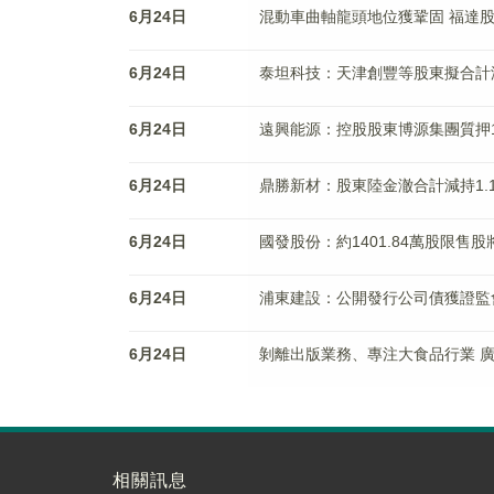
6月24日
混動車曲軸龍頭地位獲鞏固 福達
6月24日
泰坦科技：天津創豐等股東擬合計
6月24日
遠興能源：控股股東博源集團質押10
6月24日
鼎勝新材：股東陸金澈合計減持1.
6月24日
國發股份：約1401.84萬股限售股
6月24日
浦東建設：公開發行公司債獲證監
6月24日
剝離出版業務、專注大食品行業 
相關訊息