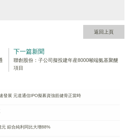
返回上頁
下一篇新聞
通
聯創股份：子公司擬投建年産8000噸端氨基聚醚
項目
發展 元道通信IPO擬募資強筋健骨正當時
源
億元 綜合純利同比大增88%