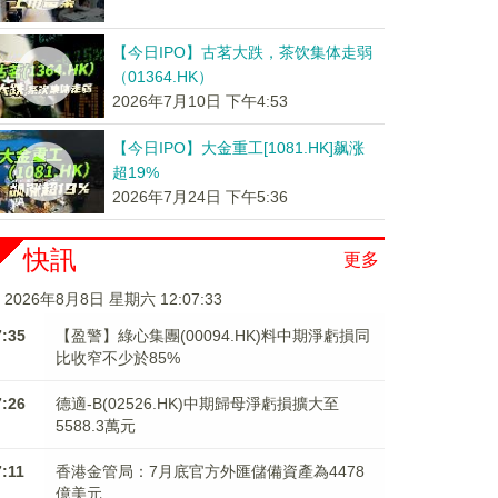
【今日IPO】古茗大跌，茶饮集体走弱
（01364.HK）
2026年7月10日 下午4:53
【今日IPO】大金重工[1081.HK]飙涨
超19%
2026年7月24日 下午5:36
快訊
更多
2026年8月8日 星期六 12:07:34
7:35
【盈警】綠心集團(00094.HK)料中期淨虧損同
比收窄不少於85%
7:26
德適-B(02526.HK)中期歸母淨虧損擴大至
5588.3萬元
7:11
香港金管局：7月底官方外匯儲備資產為4478
億美元