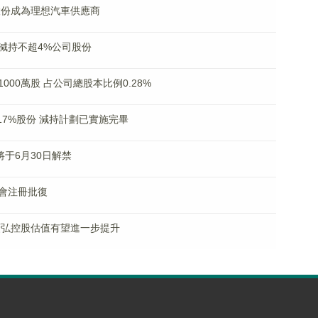
股份成為理想汽車供應商
減持不超4%公司股份
00萬股 占公司總股本比例0.28%
17%股份 減持計劃已實施完畢
將于6月30日解禁
會注冊批復
廣弘控股估值有望進一步提升