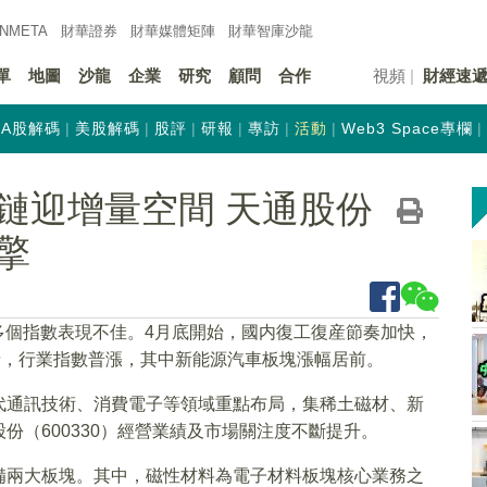
INMETA
財華證券
財華
媒體矩陣
財華
智庫沙龍
單
地圖
沙龍
企業
研究
顧問
合作
視頻
財經速
A股解碼
美股解碼
股評
研報
專訪
活動
Web3 Space專欄
鏈迎增量空間 天通股份
擎
股多個指數表現不佳。4月底開始，國内復工復産節奏加快，
情，行業指數普漲，其中新能源汽車板塊漲幅居前。
代通訊技術、消費電子等領域重點布局，集稀土磁材、新
份（600330）經營業績及市場關注度不斷提升。
備兩大板塊。其中，磁性材料為電子材料板塊核心業務之