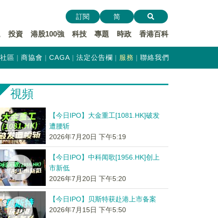
訂閱
简
遞
投資
港股100強
科技
專題
時政
香港百科
社區
商協會
CAGA
法定公告欄
服務
聯絡我們
視頻
【今日IPO】大金重工[1081.HK]破发
遭腰斩
2026年7月20日 下午5:19
【今日IPO】中科闻歌[1956.HK]创上
市新低
2026年7月20日 下午5:20
【今日IPO】贝斯特获赴港上市备案
2026年7月15日 下午5:50