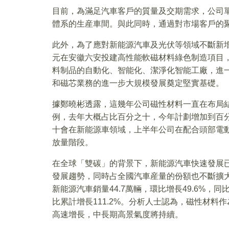
目前，為滿足汽車客戶的質量及交期需求，公司
體系的生産車間。與此同時，通過對市場客戶的
此外，為了應對新能源汽車及光伏等領域不斷新增
元在安徽六安投建高性能軟磁材料綠色制造項目，
料制品的自動化、智能化、潔淨化智能工廠，進
和磁芯業務的進一步大規模發展奠定堅實基礎。
據鄭曉彬透露，這幾年公司磁性材料一直在布局
例，去年大概占比百分之十，今年計劃增加到百
十會在新能源車領域，上半年公司在配合頭部電
放量階段。
在全球「雙碳」的背景下，新能源汽車快速發展已
發展趨勢，同時占全國汽車産量的份額也不斷擴
新能源汽車銷量44.7萬輛，環比增長49.6%，同比
比累計增長111.2%。分析人士認為，磁性材
高速增長，中長期高景氣度將持續。