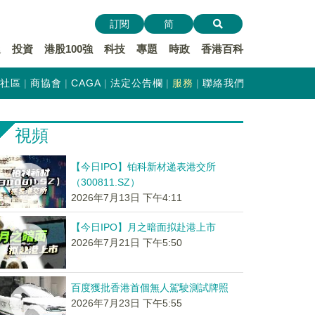
訂閱
简
遞
投資
港股100強
科技
專題
時政
香港百科
社區
商協會
CAGA
法定公告欄
服務
聯絡我們
視頻
【今日IPO】铂科新材递表港交所
（300811.SZ）
2026年7月13日 下午4:11
【今日IPO】月之暗面拟赴港上市
2026年7月21日 下午5:50
百度獲批香港首個無人駕駛測試牌照
2026年7月23日 下午5:55