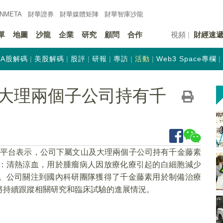
INMETA
財華證券
財華
媒體矩陣
財華
智庫沙龍
單
地圖
沙龍
企業
研究
顧問
合作
視頻
財經速
A股解碼
美股解碼
股評
研報
專訪
活動
Web3 Space專欄
大理兩個子公司持有千
易平台表示，公司下屬文山及大理兩個子公司持有千金藤素
：清熱涼血，用於腫瘤病人因放療化療引起的白細胞減少
。公司關注到國內科研團隊獲得了千金藤素用於制備治療
將持續跟蹤相關研究和臨床試驗的進展情況。