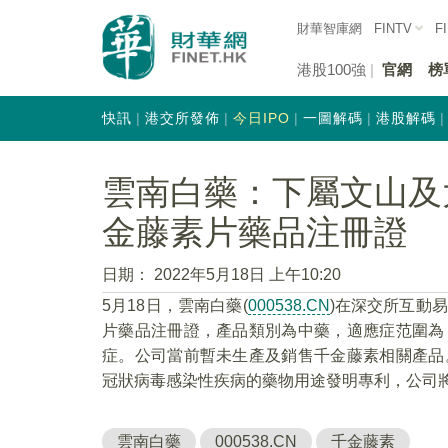
財華智庫網
FINTV
F
港股100強
官網
榜
快訊
港交所發佈
今日IPO
一圖解碼
港股解碼
雲南白藥：下屬文山及
金藤素片藥品注冊證
日期：
2022年5月18日 上午10:20
5月18日，雲南白藥(
000538.CN
)在深交所互動
片藥品注冊證，產品類別為中藥，適應症范圍為
症。公司當前暫未生產及銷售千金藤素相關產品
冠狀病毒感染性疾病的藥物用途發明專利，公司
雲南白藥
000538.CN
千金藤素