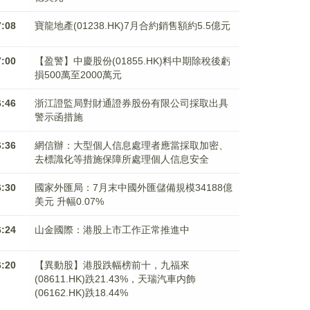
7:08
寶龍地產(01238.HK)7月合約銷售額約5.5億元
7:00
【盈警】中慶股份(01855.HK)料中期除稅後虧
損500萬至2000萬元
6:46
浙江證監局對財通證券股份有限公司採取出具
警示函措施
6:36
網信辦：大型個人信息處理者應當採取加密、
去標識化等措施保障所處理個人信息安全
6:30
國家外匯局：7月末中國外匯儲備規模34188億
美元 升幅0.07%
6:24
山金國際：港股上市工作正常推進中
6:20
【異動股】港股跌幅榜前十，九福來
(08611.HK)跌21.43%，天瑞汽車内飾
(06162.HK)跌18.44%