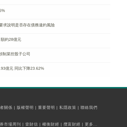
6%
要求說明是否存在債務違約風險
銷售額約28億元
成立預制菜控股子公司
3億元 同比下降23.62%
者關係
|
版權聲明
|
重要聲明
|
私隱政策
|
聯絡我們
券市場周刊
|
壹財信
|
權衡財經
|
攬富財經
|
更多...