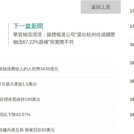
返回上頁
1
下一篇新聞
1
入
華貿物流澄清：媒體報道公司“退出杭州佳成國際
物流67.23%股權”與實際不符
1
1
月原保險保費收入約人民幣3435億元
1
0單月最大產能1.5萬台
1
銷量目標依舊維持190萬台
1
比下降43.07%
志勇涉嫌內幕交易 擬被罰款50萬元