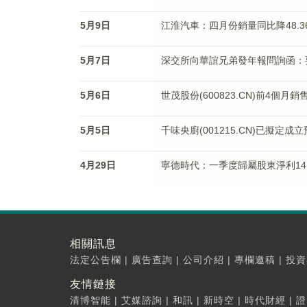
5月9日
江淮汽車：四月份銷量同比降48.3
5月7日
深交所向華誼兄弟發年報問詢函：
5月6日
世茂股份(600823.CN)前4個月
5月5日
千味央廚(001215.CN)已擬定
4月29日
寧德時代：一季度歸屬股東淨利14.9
相關訊息
法定公告欄
|
廣告查詢
|
公司介紹
|
專欄邀稿
|
投資
友情鏈接
清博智能
|
艾媒諮詢
|
和訊
|
新時空
|
時代財經
|
證