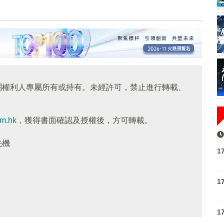
關權利人專屬所有或持有。未經許可，禁止進行轉載、
om.hk
，獲得書面確認及授權後，方可轉載。
先機
1
1
1