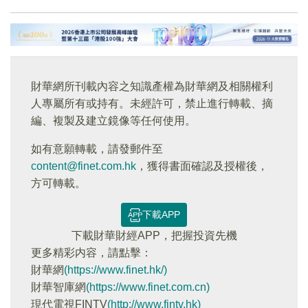
財華網所刊載內容之知識產權為財華網及相關權利
人專屬所有或持有。未經許可，禁止進行轉載、摘
編、複製及建立鏡像等任何使用。
如有意願轉載，請發郵件至
content@finet.com.hk
，獲得書面確認及授權後，
方可轉載。
下載APP
下載財華財經APP，把握投資先機
更多精彩内容，請點擊：
財華網
(https://www.finet.hk/)
財華智庫網
(https://www.finet.com.cn)
現代電視FINTV
(http://www.fintv.hk)