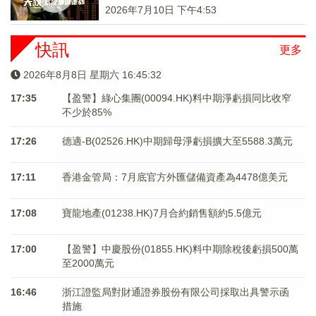
2026年7月10日 下午4:53
快訊
更多
2026年8月8日 星期六 16:45:32
17:35
【盈警】綠心集團(00094.HK)料中期淨虧損同比收窄
不少於85%
17:26
德適-B(02526.HK)中期歸母淨虧損擴大至5588.3萬元
17:11
香港金管局：7月底官方外匯儲備資產為4478億美元
17:08
寶龍地產(01238.HK)7月合約銷售額約5.5億元
17:00
【盈警】中慶股份(01855.HK)料中期除稅後虧損500萬
至2000萬元
16:46
浙江證監局對財通證券股份有限公司採取出具警示函
措施