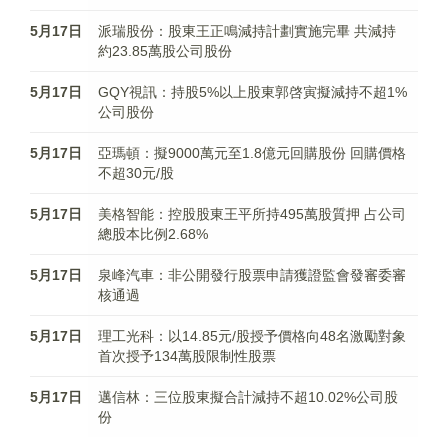
5月17日
派瑞股份：股東王正鳴減持計劃實施完畢 共減持
約23.85萬股公司股份
5月17日
GQY視訊：持股5%以上股東郭啓寅擬減持不超1%
公司股份
5月17日
亞瑪頓：擬9000萬元至1.8億元回購股份 回購價格
不超30元/股
5月17日
美格智能：控股股東王平所持495萬股質押 占公司
總股本比例2.68%
5月17日
泉峰汽車：非公開發行股票申請獲證監會發審委審
核通過
5月17日
理工光科：以14.85元/股授予價格向48名激勵對象
首次授予134萬股限制性股票
5月17日
邁信林：三位股東擬合計減持不超10.02%公司股
份