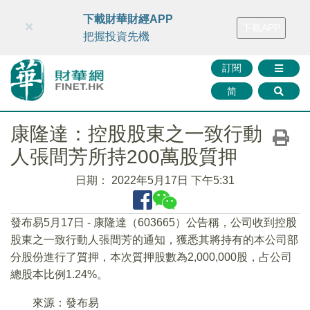
財華智庫網
FINTV
FINMETA
財華證券
媒體矩陣
下載財華財經APP
×
下載APP
智庫沙龍
聯絡我們
把握投資先機
訂閱
简
康隆達：控股股東之一致行動
人張間芳所持200萬股質押
日期：
2022年5月17日 下午5:31
發布易5月17日 - 康隆達（603665）公告稱，公司收到控股
股東之一致行動人張間芳的通知，獲悉其將持有的本公司部
分股份進行了質押，本次質押股數為2,000,000股，占公司
總股本比例1.24%。
來源：發布易