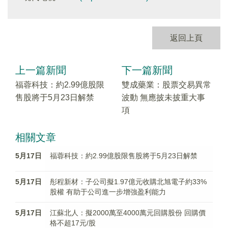
返回上頁
上一篇新聞
下一篇新聞
福蓉科技：約2.99億股限
雙成藥業：股票交易異常
售股將于5月23日解禁
波動 無應披未披重大事
項
相關文章
5月17日
福蓉科技：約2.99億股限售股將于5月23日解禁
5月17日
彤程新材：子公司擬1.97億元收購北旭電子約33%
股權 有助于公司進一步增強盈利能力
5月17日
江蘇北人：擬2000萬至4000萬元回購股份 回購價
格不超17元/股