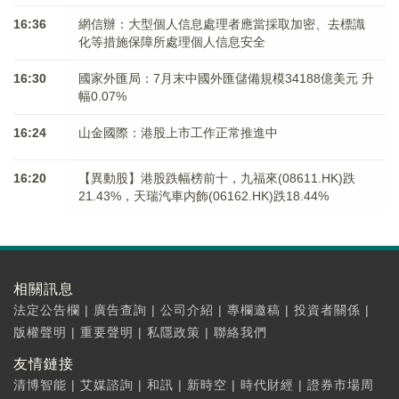
16:36
網信辦：大型個人信息處理者應當採取加密、去標識
化等措施保障所處理個人信息安全
16:30
國家外匯局：7月末中國外匯儲備規模34188億美元 升
幅0.07%
16:24
山金國際：港股上市工作正常推進中
16:20
【異動股】港股跌幅榜前十，九福來(08611.HK)跌
21.43%，天瑞汽車内飾(06162.HK)跌18.44%
相關訊息
法定公告欄
|
廣告查詢
|
公司介紹
|
專欄邀稿
|
投資者關係
|
版權聲明
|
重要聲明
|
私隱政策
|
聯絡我們
友情鏈接
清博智能
|
艾媒諮詢
|
和訊
|
新時空
|
時代財經
|
證券市場周