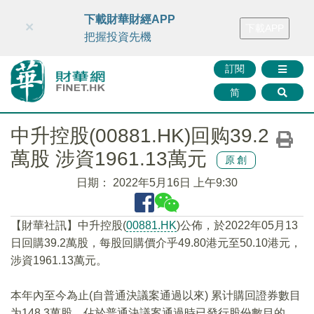
財華智庫網
FINTV
FINMETA
財華證券
媒體矩陣
下載財華財經APP
×
下載APP
智庫沙龍
聯絡我們
把握投資先機
訂閱
简
中升控股(00881.HK)回购39.2
萬股 涉資1961.13萬元
原創
日期：
2022年5月16日 上午9:30
【財華社訊】中升控股(
00881.HK
)公佈，於2022年05月13
日回購39.2萬股，每股回購價介乎49.80港元至50.10港元，
涉資1961.13萬元。
本年內至今為止(自普通決議案通過以來) 累计購回證券數目
为148.3萬股，佔於普通決議案通過時已發行股份數目的