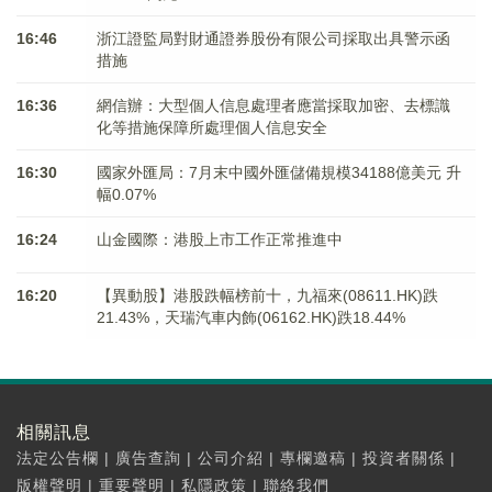
16:46
浙江證監局對財通證券股份有限公司採取出具警示函
措施
16:36
網信辦：大型個人信息處理者應當採取加密、去標識
化等措施保障所處理個人信息安全
16:30
國家外匯局：7月末中國外匯儲備規模34188億美元 升
幅0.07%
16:24
山金國際：港股上市工作正常推進中
16:20
【異動股】港股跌幅榜前十，九福來(08611.HK)跌
21.43%，天瑞汽車内飾(06162.HK)跌18.44%
相關訊息
法定公告欄
|
廣告查詢
|
公司介紹
|
專欄邀稿
|
投資者關係
|
版權聲明
|
重要聲明
|
私隱政策
|
聯絡我們