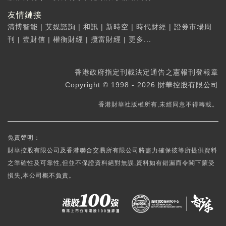
友情鏈接
清博智能
|
艾媒諮詢
|
和訊
|
新時空
|
時代財經
|
證券市場周
刊
|
壹財信
|
權衡財經
|
攬富財經
|
更多...
香港政府指定刊載法定通告之憲報刊登報章
Copyright © 1998 - 2026 財華控股有限公司
香港財華社版權所有,未經同意不得轉載。
免責聲明：
財華控股有限公司及香港聯合交易所有限公司將盡力確保彼等所提供資料
之準確性及可靠性,但並不保證資料絕對無誤,資料如有錯漏而令閣下蒙受
損失,本公司概不負責。