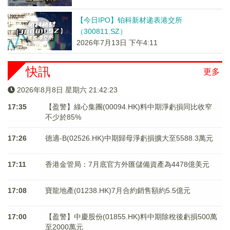
【今日IPO】铂科新材递表港交所
（300811.SZ）
2026年7月13日 下午4:11
快訊
更多
2026年8月8日 星期六 21:42:23
17:35
【盈警】綠心集團(00094.HK)料中期淨虧損同比收窄
不少於85%
17:26
德適-B(02526.HK)中期歸母淨虧損擴大至5588.3萬元
17:11
香港金管局：7月底官方外匯儲備資產為4478億美元
17:08
寶龍地產(01238.HK)7月合約銷售額約5.5億元
17:00
【盈警】中慶股份(01855.HK)料中期除稅後虧損500萬
至2000萬元