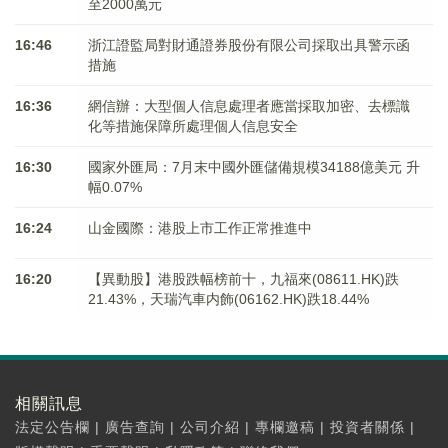
至2000萬元
16:46
浙江證監局對財通證券股份有限公司採取出具警示函
措施
16:36
網信辦：大型個人信息處理者應當採取加密、去標識
化等措施保障所處理個人信息安全
16:30
國家外匯局：7月末中國外匯儲備規模34188億美元 升
幅0.07%
16:24
山金國際：港股上市工作正常推進中
16:20
【異動股】港股跌幅榜前十，九福來(08611.HK)跌
21.43%，天瑞汽車内飾(06162.HK)跌18.44%
相關訊息
法定公告欄
|
廣告查詢
|
公司介紹
|
專欄邀稿
|
投資者關係
|