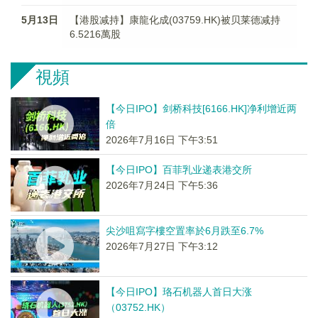
5月13日
【港股减持】康龍化成(03759.HK)被贝莱德减持
6.5216萬股
視頻
【今日IPO】剑桥科技[6166.HK]净利增近两
倍
2026年7月16日 下午3:51
【今日IPO】百菲乳业递表港交所
2026年7月24日 下午5:36
尖沙咀寫字樓空置率於6月跌至6.7%
2026年7月27日 下午3:12
【今日IPO】珞石机器人首日大涨
（03752.HK）