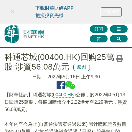
財華智庫網
FINTV
FINMETA
財華證券
媒體矩陣
下載財華財經APP
×
下載APP
智庫沙龍
聯絡我們
把握投資先機
訂閱
简
科通芯城(00400.HK)回购25萬
股 涉資56.08萬元
原創
日期：
2022年5月16日 上午9:30
【財華社訊】科通芯城(
00400.HK
)公佈，於2022年05月13
日回購25萬股，每股回購價介乎2.22港元至2.29港元，涉資
56.08萬元。
本年內至今為止(自普通決議案通過以來) 累计購回證券數目
为853.9萬股，佔於普通決議案通過時已發行股份數目的