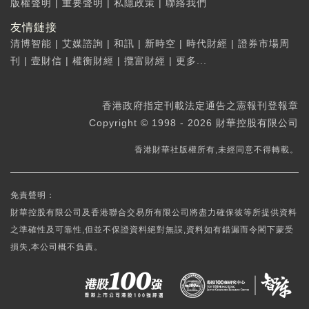
版權聲明
|
重要聲明
|
私隱政策
|
聯絡我們
友情鏈接
清博智能
|
艾媒諮詢
|
和訊
|
新時空
|
時代財經
|
證券市場周
刊
|
壹財信
|
權衡財經
|
攬富財經
|
更多...
香港政府指定刊載法定通告之憲報刊登報章
Copyright © 1998 - 2026 財華控股有限公司
香港財華社版權所有,未經同意不得轉載。
免責聲明：
財華控股有限公司及香港聯合交易所有限公司將盡力確保彼等所提供資料
之準確性及可靠性,但並不保證資料絕對無誤,資料如有錯漏而令閣下蒙受
損失,本公司概不負責。