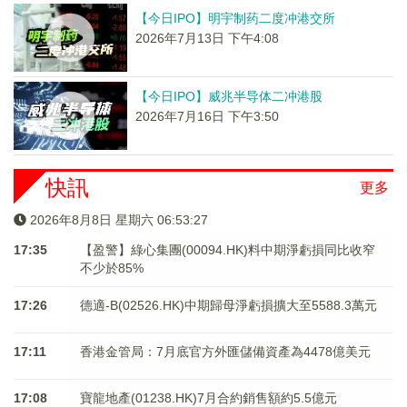
【今日IPO】明宇制药二度冲港交所
2026年7月13日 下午4:08
【今日IPO】威兆半导体二冲港股
2026年7月16日 下午3:50
快訊
更多
2026年8月8日 星期六 06:53:27
17:35
【盈警】綠心集團(00094.HK)料中期淨虧損同比收窄
不少於85%
17:26
德適-B(02526.HK)中期歸母淨虧損擴大至5588.3萬元
17:11
香港金管局：7月底官方外匯儲備資產為4478億美元
17:08
寶龍地產(01238.HK)7月合約銷售額約5.5億元