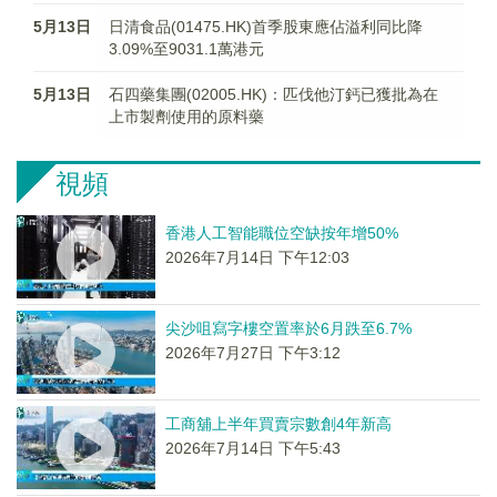
5月13日
日清食品(01475.HK)首季股東應佔溢利同比降
3.09%至9031.1萬港元
5月13日
石四藥集團(02005.HK)：匹伐他汀鈣已獲批為在
上市製劑使用的原料藥
視頻
香港人工智能職位空缺按年增50%
2026年7月14日 下午12:03
尖沙咀寫字樓空置率於6月跌至6.7%
2026年7月27日 下午3:12
工商舖上半年買賣宗數創4年新高
2026年7月14日 下午5:43