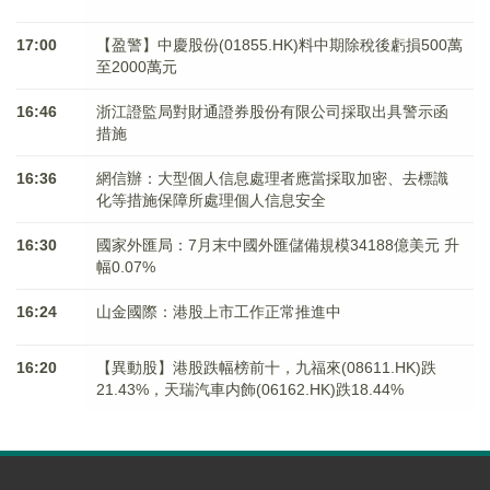
17:00
【盈警】中慶股份(01855.HK)料中期除稅後虧損500萬
至2000萬元
16:46
浙江證監局對財通證券股份有限公司採取出具警示函
措施
16:36
網信辦：大型個人信息處理者應當採取加密、去標識
化等措施保障所處理個人信息安全
16:30
國家外匯局：7月末中國外匯儲備規模34188億美元 升
幅0.07%
16:24
山金國際：港股上市工作正常推進中
16:20
【異動股】港股跌幅榜前十，九福來(08611.HK)跌
21.43%，天瑞汽車内飾(06162.HK)跌18.44%