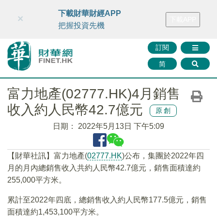
財華智庫網
FINTV
FINMETA
財華證券
媒體矩陣
下載財華財經APP
×
下載APP
智庫沙龍
聯絡我們
把握投資先機
訂閱
简
富力地產(02777.HK)4月銷售
收入約人民幣42.7億元
原創
日期：
2022年5月13日 下午5:09
【財華社訊】富力地產(
02777.HK
)公布，集團於2022年四
月的月內總銷售收入共約人民幣42.7億元，銷售面積達約
255,000平方米。
累計至2022年四底，總銷售收入約人民幣177.5億元，銷售
面積達約1,453,100平方米。