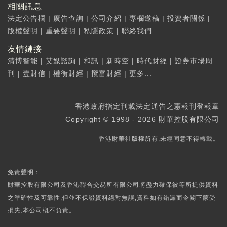
相關訊息
法定公告欄
|
廣告查詢
|
公司介紹
|
專欄邀稿
|
投資者關係
|
版權聲明
|
重要聲明
|
私隱政策
|
聯絡我們
友情鏈接
清博智能
|
艾媒諮詢
|
和訊
|
新時空
|
時代財經
|
證券市場周
刊
|
壹財信
|
權衡財經
|
攬富財經
|
更多...
香港政府指定刊載法定通告之憲報刊登報章
Copyright © 1998 - 2026 財華控股有限公司
香港財華社版權所有,未經同意不得轉載。
免責聲明：
財華控股有限公司及香港聯合交易所有限公司將盡力確保彼等所提供資料
之準確性及可靠性,但並不保證資料絕對無誤,資料如有錯漏而令閣下蒙受
損失,本公司概不負責。