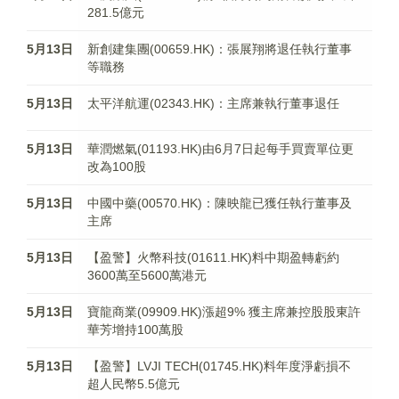
281.5億元
5月13日
新創建集團(00659.HK)：張展翔將退任執行董事
等職務
5月13日
太平洋航運(02343.HK)：主席兼執行董事退任
5月13日
華潤燃氣(01193.HK)由6月7日起每手買賣單位更
改為100股
5月13日
中國中藥(00570.HK)：陳映龍已獲任執行董事及
主席
5月13日
【盈警】火幣科技(01611.HK)料中期盈轉虧約
3600萬至5600萬港元
5月13日
寶龍商業(09909.HK)漲超9% 獲主席兼控股股東許
華芳增持100萬股
5月13日
【盈警】LVJI TECH(01745.HK)料年度淨虧損不
超人民幣5.5億元