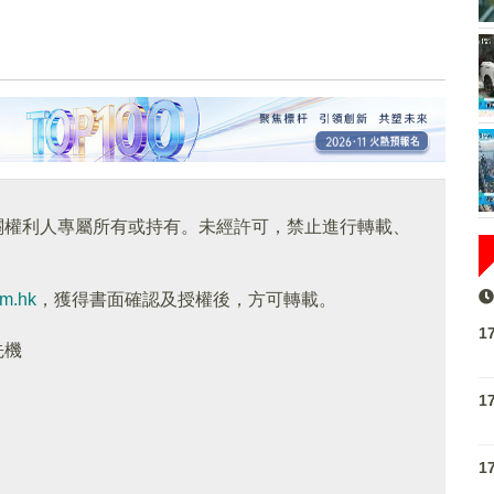
關權利人專屬所有或持有。未經許可，禁止進行轉載、
om.hk
，獲得書面確認及授權後，方可轉載。
1
先機
1
1