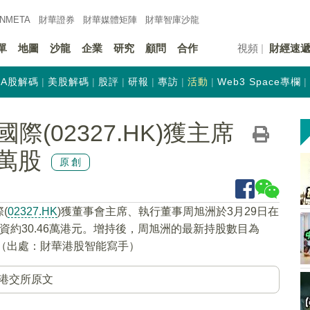
INMETA
財華證券
財華
媒體矩陣
財華
智庫沙龍
單
地圖
沙龍
企業
研究
顧問
合作
視頻
財經速
A股解碼
美股解碼
股評
研報
專訪
活動
Web3 Space專欄
(02327.HK)獲主席
4萬股
原創
(
02327.HK
)獲董事會主席、執行董事周旭洲於3月29日在
，涉資約30.46萬港元。增持後，周旭洲的最新持股數目為
1%。（出處：財華港股智能寫手）
港交所原文