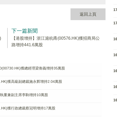
1
返回上頁
1
下一篇新聞
)
【港股增持】浙江滬杭甬(00576.HK)獲招商局公
1
路增持441.6萬股
1
D(00730.HK)獲總經理梁衡義增持35萬股
1
.HK)獲高級副總裁施永辉增持2.04萬股
1
)獲執董兼副主席李駒增持10萬股
1
.HK)獲行政總裁蔡冠明增持17萬股