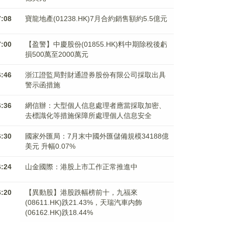
7:08
寶龍地產(01238.HK)7月合約銷售額約5.5億元
7:00
【盈警】中慶股份(01855.HK)料中期除稅後虧
損500萬至2000萬元
6:46
浙江證監局對財通證券股份有限公司採取出具
警示函措施
6:36
網信辦：大型個人信息處理者應當採取加密、
去標識化等措施保障所處理個人信息安全
6:30
國家外匯局：7月末中國外匯儲備規模34188億
美元 升幅0.07%
6:24
山金國際：港股上市工作正常推進中
6:20
【異動股】港股跌幅榜前十，九福來
(08611.HK)跌21.43%，天瑞汽車内飾
(06162.HK)跌18.44%