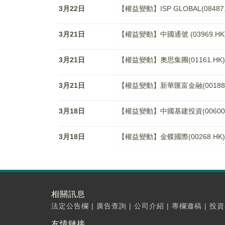
3月22日
【權益變動】ISP GLOBAL(084
3月21日
【權益變動】中國通號 (03969.H
3月21日
【權益變動】奧思集團(01161.
3月21日
【權益變動】新華匯富金融(00188
3月18日
【權益變動】中國基建投資(00600
3月18日
【權益變動】金蝶國際(00268.HK)獲
相關訊息
法定公告欄
|
廣告查詢
|
公司介紹
|
專欄邀稿
|
投資
友情鏈接