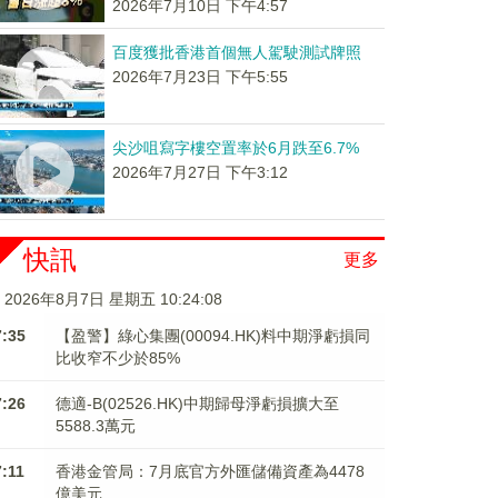
2026年7月10日 下午4:57
百度獲批香港首個無人駕駛測試牌照
2026年7月23日 下午5:55
尖沙咀寫字樓空置率於6月跌至6.7%
2026年7月27日 下午3:12
快訊
更多
2026年8月7日 星期五 10:24:08
7:35
【盈警】綠心集團(00094.HK)料中期淨虧損同
比收窄不少於85%
7:26
德適-B(02526.HK)中期歸母淨虧損擴大至
5588.3萬元
7:11
香港金管局：7月底官方外匯儲備資產為4478
億美元