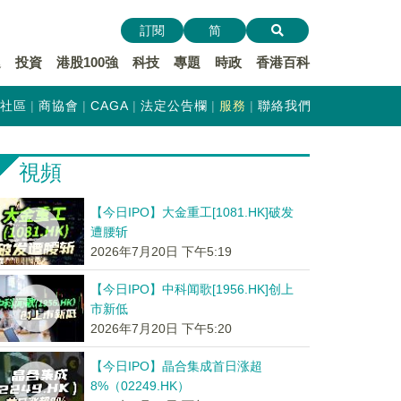
訂閱
简
遞
投資
港股100強
科技
專題
時政
香港百科
社區
商協會
CAGA
法定公告欄
服務
聯絡我們
視頻
【今日IPO】大金重工[1081.HK]破发
遭腰斩
2026年7月20日 下午5:19
【今日IPO】中科闻歌[1956.HK]创上
市新低
2026年7月20日 下午5:20
【今日IPO】晶合集成首日涨超
8%（02249.HK）