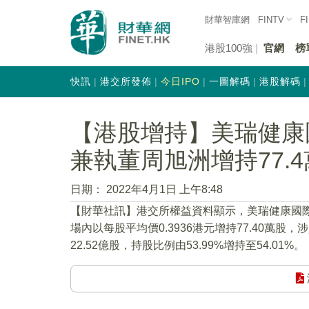
財華智庫網
FINTV
F
港股100強
官網
榜
快訊
港交所發佈
今日IPO
一圖解碼
港股解碼
【港股增持】美瑞健康國際
兼執董周旭洲增持77.
日期：
2022年4月1日 上午8:48
【財華社訊】港交所權益資料顯示，美瑞健康國際
場內以每股平均價0.3936港元增持77.40萬股
22.52億股，持股比例由53.99%增持至54.0