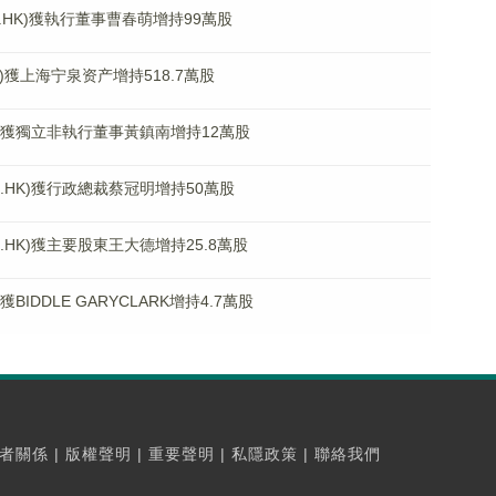
87.HK)獲執行董事曹春萌增持99萬股
K)獲上海宁泉资产增持518.7萬股
HK)獲獨立非執行董事黃鎮南增持12萬股
.HK)獲行政總裁蔡冠明增持50萬股
.HK)獲主要股東王大德增持25.8萬股
BIDDLE GARYCLARK增持4.7萬股
者關係
|
版權聲明
|
重要聲明
|
私隱政策
|
聯絡我們