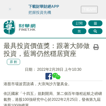
財華智庫網
FINTV
FINMETA
財華證券
媒體矩陣
下載財華財經APP
×
下載APP
智庫沙龍
聯絡我們
把握投資先機
訂閱
简
最具投資價值獎：跟著大師做
投資，藍籌仍然穩居寶座
原創
日期：
2022年2月28日 上午10:30
港股市場波雲詭谲，大浪淘沙方鑒真金。
依託國家「十四五」規劃開局、第二個百年徵程起航之磅礴
氣勢，港股100強研究中心於2022年2月25日，發佈第九屆
港股100強榜單。