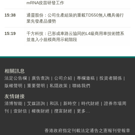
mRNA疫苗研發工作
15:38
通靈股份：公司生產組裝的重載TD550無人機具備行
業先發產品優勢
15:19
千方科技：已形成車路云協同的L4級商用車技術體系
並進入小規模商用示範階段
相關訊息
法定公告欄
|
廣告查詢
|
公司介紹
|
專欄邀稿
|
投資者關係
|
版權聲明
|
重要聲明
|
私隱政策
|
聯絡我們
友情鏈接
清博智能
|
艾媒諮詢
|
和訊
|
新時空
|
時代財經
|
證券市場周
刊
|
壹財信
|
權衡財經
|
攬富財經
|
更多...
香港政府指定刊載法定通告之憲報刊登報章