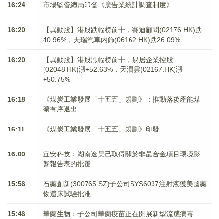
16:24
市場監管總局印發《廣告業統計調查制度》
16:20
【異動股】港股跌幅榜前十，賽迪顧問(02176.HK)跌
40.96%，天瑞汽車内飾(06162.HK)跌26.09%
16:20
【異動股】港股漲幅榜前十，易居企業控股
(02048.HK)漲+52.63%，天潤雲(02167.HK)漲
+50.75%
16:18
《煤炭工業發展「十五五」規劃》：推動落後產能煤
礦有序退出
16:11
《煤炭工業發展「十五五」規劃》印發
16:00
宜安科技：湖南逸昊已取得關於非晶合金項目環境影
響報告表的批覆
15:56
石藥創新(300765.SZ)子公司SYS6037注射液獲美國藥
物還床試驗批准
15:46
華蘭生物：子公司華蘭疫苗正在開展新型流感病毒