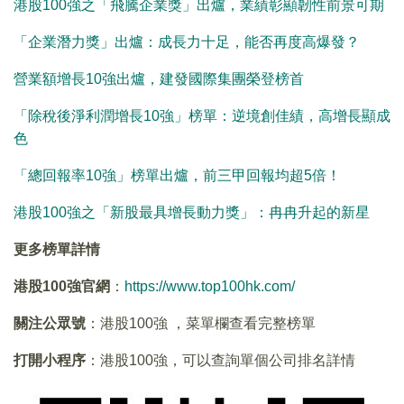
港股100強之「飛騰企業獎」出爐，業績彰顯韌性前景可期
「企業潛力獎」出爐：成長力十足，能否再度高爆發？
營業額增長10強出爐，建發國際集團榮登榜首
「除稅後淨利潤增長10強」榜單：逆境創佳績，高增長顯成
色
「總回報率10強」榜單出爐，前三甲回報均超5倍！
港股100強之「新股最具增長動力獎」：冉冉升起的新星
更多榜單詳情
港股100強官網
：
https://www.top100hk.com/
關注公眾號
：港股100強 ，菜單欄查看完整榜單
打開小程序
：港股100強，可以查詢單個公司排名詳情