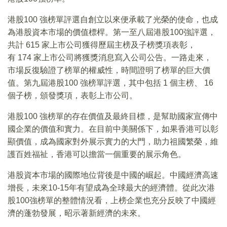
港股100 強榜單評選自創立以來便承載了光榮的使命，也成
為港股資本市場的價值標桿。第一至八屆港股100強評選，
共計 615 家上市公司獲得歷屆主榜及子榜獎項表彰，
有 174 家上市公司將獲獎消息寫入公司公告。一路走來，
市場反復驗證了榜單的權威性，時間證明了榜單的巨大價
值。第九屆港股100 強榜單評選，其中包括 1 個主榜、 16
個子榜，頒發獎項，表彰上市公司。
港股100 強榜單的存在價值及最終目標，是幫助國家宣傳中
國企業的價值和實力。在目前中美關係下，如果香港可以彰
顯價值，成為國家對外展示實力的大門，助力祖國繁榮，維
護百姓福祉，香港可以擔當一個重要的展示角色。
港股資本市場的國際地位背後是中國的崛起。中國經濟高速
增長，未來10-15年有望成為全球最大的經濟體。從此次港
股100強榜單的整體情況看，上榜企業也充分反映了中國經
濟的蓬勃發展，昭示著新經濟的未來。