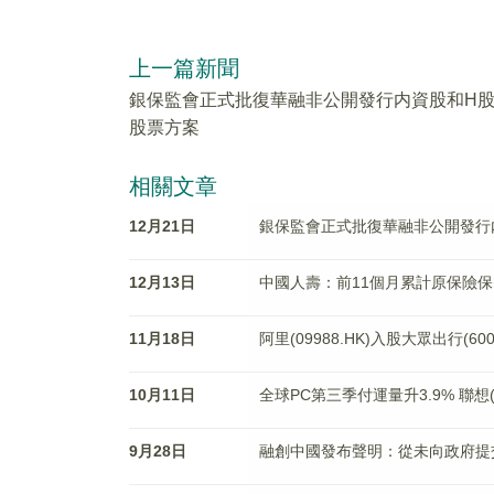
上一篇新聞
銀保監會正式批復華融非公開發行内資股和H
股票方案
相關文章
12月21日
銀保監會正式批復華融非公開發行
12月13日
中國人壽：前11個月累計原保險保
11月18日
阿里(09988.HK)入股大眾出行(6006
10月11日
全球PC第三季付運量升3.9% 聯想(0
9月28日
融創中國發布聲明：從未向政府提