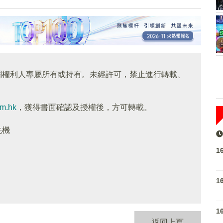
關權利人專屬所有或持有。未經許可，禁止進行轉載、
om.hk
，獲得書面確認及授權後，方可轉載。
先機
1
1
1
返回上頁