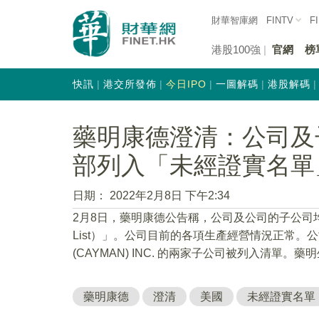
財華智庫網
FINTV
F
港股100強
官網
榜
快訊
港交所發佈
今日IPO
一圖解碼
港股解碼
藥明康德澄清：公司及
部列入「未經證實名單
日期：
2022年2月8日 下午2:34
2月8日，藥明康德公告稱，公司及公司的子公司均未
List）」。公司目前的各項生產經營情況正常。公司留
(CAYMAN) INC. 的兩家子公司被列入清
藥明康德
澄清
美國
未經證實名單