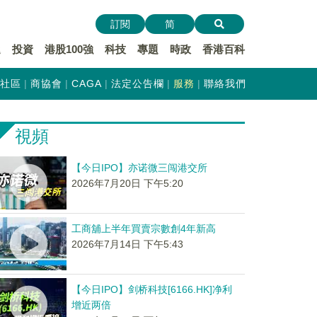
訂閱
简
遞
投資
港股100強
科技
專題
時政
香港百科
社區
商協會
CAGA
法定公告欄
服務
聯絡我們
視頻
【今日IPO】亦诺微三闯港交所
2026年7月20日 下午5:20
工商舖上半年買賣宗數創4年新高
2026年7月14日 下午5:43
【今日IPO】剑桥科技[6166.HK]净利
增近两倍