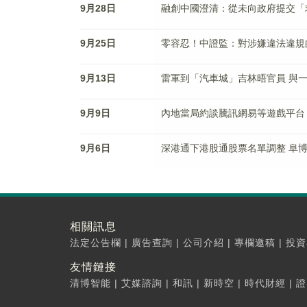
9月28日
融創中國澄清：從未向政府提交「
9月25日
零容忍！中證監：對涉嫌違法違規
9月13日
雷軍到「汽車城」吉林晤官員 與
9月9日
內地當局約談騰訊網易等遊戲平台
9月6日
深港通下港股通股票名單調整 阜
相關訊息
法定公告欄
|
廣告查詢
|
公司介紹
|
專欄邀稿
|
投資
友情鏈接
清博智能
|
艾媒諮詢
|
和訊
|
新時空
|
時代財經
|
證