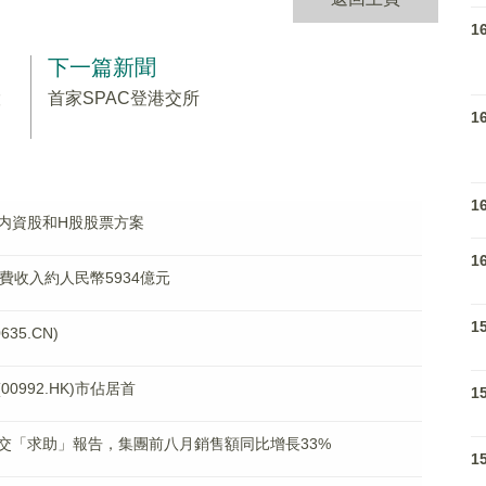
1
下一篇新聞
股
首家SPAC登港交所
1
1
内資股和H股股票方案
1
費收入約人民幣5934億元
1
35.CN)
0992.HK)市佔居首
1
交「求助」報告，集團前八月銷售額同比增長33%
1