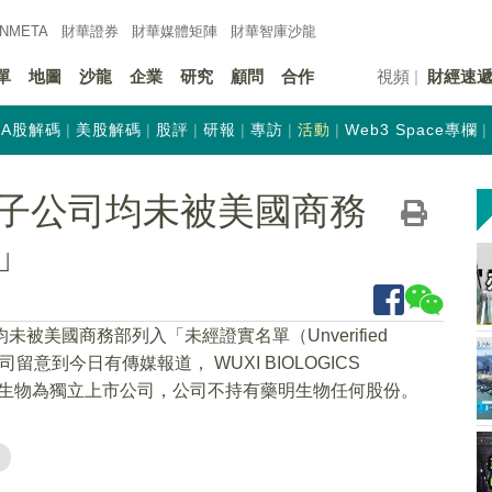
INMETA
財華證券
財華
媒體矩陣
財華
智庫沙龍
單
地圖
沙龍
企業
研究
顧問
合作
視頻
財經速
A股解碼
美股解碼
股評
研報
專訪
活動
Web3 Space專欄
子公司均未被美國商務
」
被美國商務部列入「未經證實名單（Unverified
意到今日有傳媒報道， WUXI BIOLOGICS
單。藥明生物為獨立上市公司，公司不持有藥明生物任何股份。