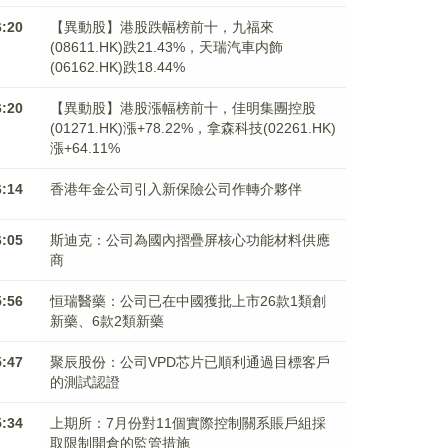
6:20
【異動股】港股跌幅榜前十，九福來
(08611.HK)跌21.43%，天瑞汽車内飾
(06162.HK)跌18.44%
6:20
【異動股】港股漲幅榜前十，佳明集團控股
(01271.HK)漲+78.22%，拿森科技(02261.HK)
漲+64.11%
6:14
香港年金公司引入新保險公司作轉介夥伴
6:05
斯迪克：公司為國內摺疊屏核心功能材料供應
商
5:56
恒瑞醫藥：公司已在中國獲批上市26款1類創
新藥、6款2類新藥
5:47
聚辰股份：公司VPD芯片已順利通過目標客戶
的測試認證
5:34
上期所：7月份對11個實際控制關系賬戶組採
取限制開倉的監管措施