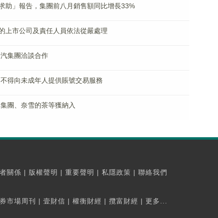
求助」報告，集團前八月銷售額同比增長33%
的上市公司及責任人員依法從嚴處理
一汽集團洽談合作
 不得向未成年人提供賬號交易服務
博集團、奈雪的茶等獲納入
者關係
|
版權聲明
|
重要聲明
|
私隱政策
|
聯絡我們
券市場周刊
|
壹財信
|
權衡財經
|
攬富財經
|
更多...