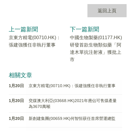
返回上頁
上一篇新聞
下一篇新聞
京東方精電(00710.HK)：
中國生物製藥(01177.HK)
張建強獲任非執行董事
研發首款生物類似藥「阿
達木單抗注射液」獲批上
市
相關文章
1月20日
京東方精電(00710.HK)：張建強獲任非執行董事
1月20日
兗煤澳大利亞(03668.HK)2021年應佔可售煤產量
為3670萬噸
1月20日
新創建集團(00659.HK)何智恒获任首席營運總監