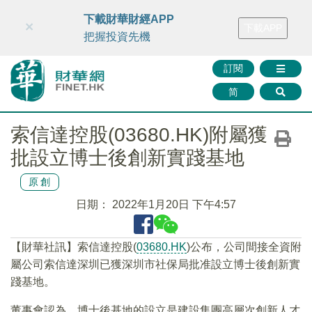
財華智庫網
FINTV
FINMETA
財華證券
媒體矩陣
下載財華財經APP
×
下載APP
智庫沙龍
聯絡我們
把握投資先機
訂閱
简
索信達控股(03680.HK)附屬獲
批設立博士後創新實踐基地
原創
日期：
2022年1月20日 下午4:57
【財華社訊】索信達控股(
03680.HK
)公布，公司間接全資附
屬公司索信達深圳已獲深圳市社保局批准設立博士後創新實
踐基地。
董事會認為，博士後基地的設立是建設集團高層次創新人才