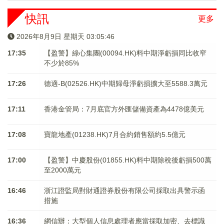
快訊
更多
2026年8月9日 星期天 03:05:47
17:35
【盈警】綠心集團(00094.HK)料中期淨虧損同比收窄
不少於85%
17:26
德適-B(02526.HK)中期歸母淨虧損擴大至5588.3萬元
17:11
香港金管局：7月底官方外匯儲備資產為4478億美元
17:08
寶龍地產(01238.HK)7月合約銷售額約5.5億元
17:00
【盈警】中慶股份(01855.HK)料中期除稅後虧損500萬
至2000萬元
16:46
浙江證監局對財通證券股份有限公司採取出具警示函
措施
16:36
網信辦：大型個人信息處理者應當採取加密、去標識