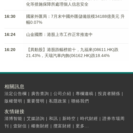
化等措施保障所處理個人信息安全
16:30
國家外匯局：7月末中國外匯儲備規模34188億美元 升
幅0.07%
16:24
山金國際：港股上市工作正常推進中
16:20
【異動股】港股跌幅榜前十，九福來(08611.HK)跌
21.43%，天瑞汽車内飾(06162.HK)跌18.44%
相關訊息
法定公告欄
|
廣告查詢
|
公司介紹
|
專欄邀稿
|
投資者關係
|
版權聲明
|
重要聲明
|
私隱政策
|
聯絡我們
友情鏈接
清博智能
|
艾媒諮詢
|
和訊
|
新時空
|
時代財經
|
證券市場周
刊
|
壹財信
|
權衡財經
|
攬富財經
|
更多...