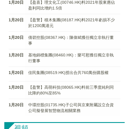
1月20日
【盈喜】理文化工(00746.HK)料2021年股東應佔
盈利同比增約1.5倍
1月20日
【盈警】積木集團(08187.HK)料2021年虧損不少
於1200萬港元
1月20日
倩碧控股(08367.HK)：陳偉斌獲任獨立非執行董
事
1月20日
基地錦標集團(08460.HK)：樂可慰獲任獨立非執
行董事
1月20日
佳民集團(08519.HK)授出合共760萬份購股權
1月20日
【盈警】高萌科技(08065.HK)料前三季度純利同
比降約80%至85%
1月20日
中環控股(01735.HK)子公司與京東附屬設立合資
公司擬發展智慧物流相關業務
視頻