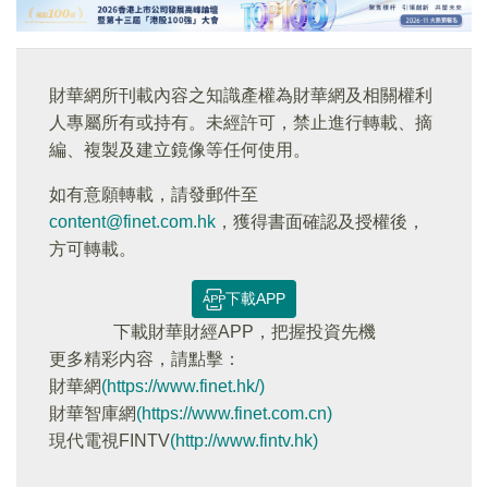
財華網所刊載內容之知識產權為財華網及相關權利
人專屬所有或持有。未經許可，禁止進行轉載、摘
編、複製及建立鏡像等任何使用。
如有意願轉載，請發郵件至
content@finet.com.hk
，獲得書面確認及授權後，
方可轉載。
下載APP
下載財華財經APP，把握投資先機
更多精彩内容，請點擊：
財華網
(https://www.finet.hk/)
財華智庫網
(https://www.finet.com.cn)
現代電視FINTV
(http://www.fintv.hk)