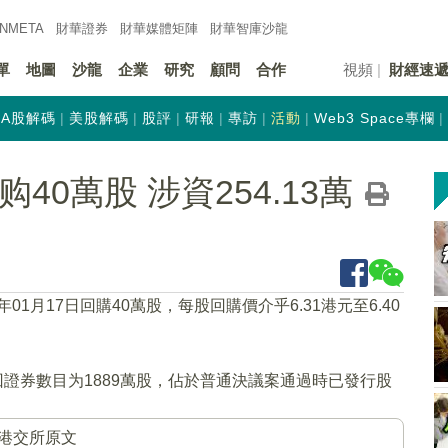
INMETA
財華證券
財華
媒體矩陣
財華
智庫沙龍
單
地圖
沙龍
企業
研究
顧問
合作
視頻
財經速
A股解碼
美股解碼
股評
研報
專訪
活動
Web3 Space專欄
回购40萬股 涉資254.13萬
2年01月17日回購40萬股，每股回購價介乎6.31港元至6.40
回證券數目为1889萬股，佔於普通決議案通過時已發行股
港交所原文