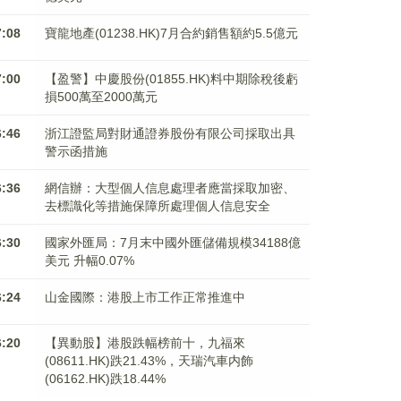
7:08
寶龍地產(01238.HK)7月合約銷售額約5.5億元
7:00
【盈警】中慶股份(01855.HK)料中期除稅後虧
損500萬至2000萬元
6:46
浙江證監局對財通證券股份有限公司採取出具
警示函措施
6:36
網信辦：大型個人信息處理者應當採取加密、
去標識化等措施保障所處理個人信息安全
6:30
國家外匯局：7月末中國外匯儲備規模34188億
美元 升幅0.07%
6:24
山金國際：港股上市工作正常推進中
6:20
【異動股】港股跌幅榜前十，九福來
(08611.HK)跌21.43%，天瑞汽車内飾
(06162.HK)跌18.44%