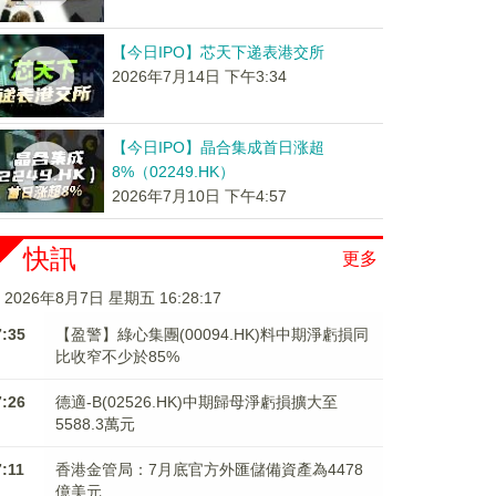
【今日IPO】芯天下递表港交所
2026年7月14日 下午3:34
【今日IPO】晶合集成首日涨超
8%（02249.HK）
2026年7月10日 下午4:57
快訊
更多
2026年8月7日 星期五 16:28:18
7:35
【盈警】綠心集團(00094.HK)料中期淨虧損同
比收窄不少於85%
7:26
德適-B(02526.HK)中期歸母淨虧損擴大至
5588.3萬元
7:11
香港金管局：7月底官方外匯儲備資產為4478
億美元