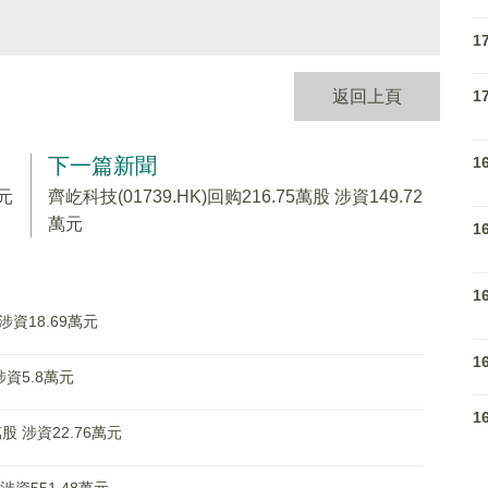
1
1
返回上頁
1
下一篇新聞
萬元
齊屹科技(01739.HK)回购216.75萬股 涉資149.72
萬元
1
1
涉資18.69萬元
1
涉資5.8萬元
1
萬股 涉資22.76萬元