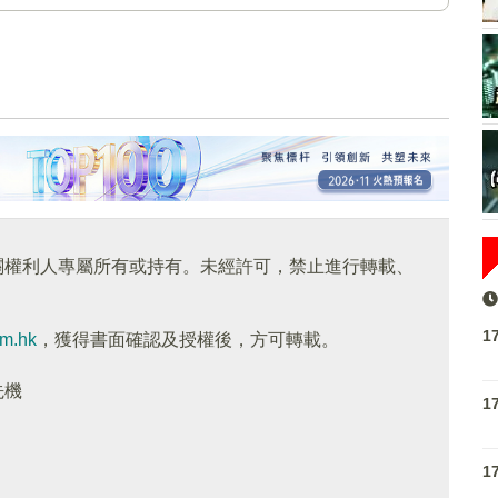
關權利人專屬所有或持有。未經許可，禁止進行轉載、
1
om.hk
，獲得書面確認及授權後，方可轉載。
先機
1
1