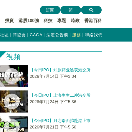
訂閱
简
遞
投資
港股100強
科技
專題
時政
香港百科
社區
商協會
CAGA
法定公告欄
服務
聯絡我們
視頻
【今日IPO】知原药业递表港交所
2026年7月14日 下午3:34
【今日IPO】上海生生二冲港交所
2026年7月24日 下午5:36
【今日IPO】月之暗面拟赴港上市
2026年7月21日 下午5:50