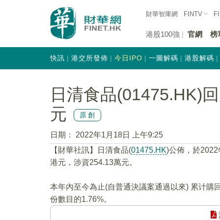
財華智庫網
FINTV
F
港股100強
官網
榜
快訊
港交所發佈
今日IPO
一圖解碼
港股解碼
日清食品(01475.HK)
元
原創
日期：
2022年1月18日 上午9:25
【財華社訊】日清食品(
01475.HK
)公佈，於202
港元，涉資254.13萬元。
本年內至今為止(自普通決議案通過以來) 累计購
份數目的1.76%。