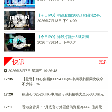
【今日IPO】钧达股份[2865.HK]暴涨24%
2026年7月13日 下午4:09
【今日IPO】港股打新步入破发潮
2026年7月14日 下午3:34
快訊
更多
2026年8月7日 星期五 19:26:48
17:35
【盈警】綠心集團(00094.HK)料中期淨虧損同比收窄
不少於85%
17:26
德適-B(02526.HK)中期歸母淨虧損擴大至5588.3萬元
17:11
香港金管局：7月底官方外匯儲備資產為4478億美元