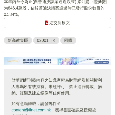
本年內至今為止(自普通決議案通過以來) 累计購回證券數目
为846.4萬股，佔於普通決議案通過時已發行股份數目的
0.534%。
港交所原文
新高教集團
02001.HK
回購
財華網所刊載內容之知識產權為財華網及相關權利
人專屬所有或持有。未經許可，禁止進行轉載、摘
編、複製及建立鏡像等任何使用。
如有意願轉載，請發郵件至
content@finet.com.hk
，獲得書面確認及授權後，