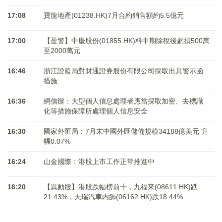
17:08
寶龍地產(01238.HK)7月合約銷售額約5.5億元
17:00
【盈警】中慶股份(01855.HK)料中期除稅後虧損500萬
至2000萬元
16:46
浙江證監局對財通證券股份有限公司採取出具警示函
措施
16:36
網信辦：大型個人信息處理者應當採取加密、去標識
化等措施保障所處理個人信息安全
16:30
國家外匯局：7月末中國外匯儲備規模34188億美元 升
幅0.07%
16:24
山金國際：港股上市工作正常推進中
16:20
【異動股】港股跌幅榜前十，九福來(08611.HK)跌
21.43%，天瑞汽車内飾(06162.HK)跌18.44%