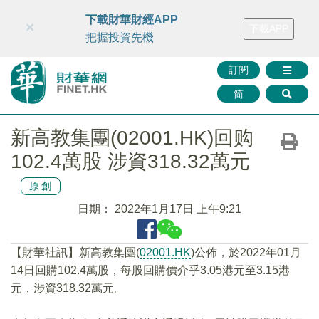
財華智庫網
FINTV
FINMETA
財華證券
媒體矩陣
下載財華財經APP
×
下載APP
智庫沙龍
聯絡我們
把握投資先機
訂閱
简
新高教集團(02001.HK)回购
102.4萬股 涉資318.32萬元
原創
日期：
2022年1月17日 上午9:21
【財華社訊】新高教集團(
02001.HK
)公佈，於2022年01月
14日回購102.4萬股，每股回購價介乎3.05港元至3.15港
元，涉資318.32萬元。