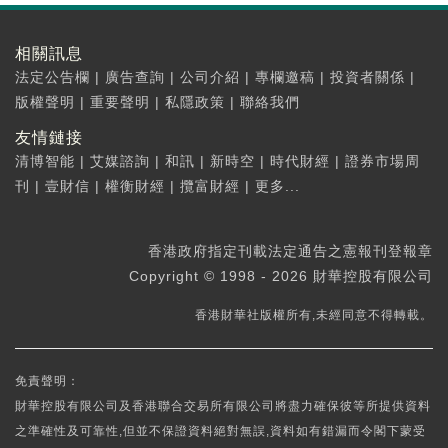
相關訊息
法定公告欄
|
廣告查詢
|
公司介紹
|
專欄邀稿
|
投資者關係
|
版權聲明
|
重要聲明
|
私隱政策
|
聯絡我們
友情鏈接
清博智能
|
艾媒諮詢
|
和訊
|
新時空
|
時代財經
|
證券市場周
刊
|
壹財信
|
權衡財經
|
攬富財經
|
更多...
香港政府指定刊載法定通告之憲報刊登報章
Copyright © 1998 - 2026 財華控股有限公司
香港財華社版權所有,未經同意不得轉載。
免責聲明：
財華控股有限公司及香港聯合交易所有限公司將盡力確保彼等所提供資料
之準確性及可靠性,但並不保證資料絕對無誤,資料如有錯漏而令閣下蒙受