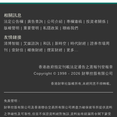
相關訊息
法定公告欄
|
廣告查詢
|
公司介紹
|
專欄邀稿
|
投資者關係
|
版權聲明
|
重要聲明
|
私隱政策
|
聯絡我們
友情鏈接
清博智能
|
艾媒諮詢
|
和訊
|
新時空
|
時代財經
|
證券市場周
刊
|
壹財信
|
權衡財經
|
攬富財經
|
更多...
香港政府指定刊載法定通告之憲報刊登報章
Copyright © 1998 - 2026 財華控股有限公司
香港財華社版權所有,未經同意不得轉載。
免責聲明：
財華控股有限公司及香港聯合交易所有限公司將盡力確保彼等所提供資料
之準確性及可靠性,但並不保證資料絕對無誤,資料如有錯漏而令閣下蒙受