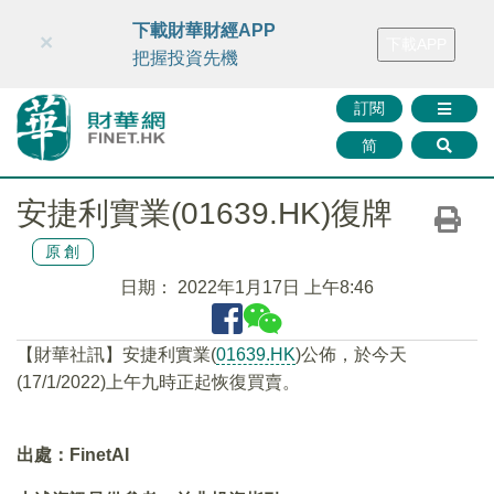
財華智庫網
FINTV
FINMETA
財華證券
媒體矩陣
下載財華財經APP
×
下載APP
智庫沙龍
聯絡我們
把握投資先機
訂閱
简
安捷利實業(01639.HK)復牌
原創
日期：
2022年1月17日 上午8:46
【財華社訊】安捷利實業(
01639.HK
)公佈，於今天
(17/1/2022)上午九時正起恢復買賣。
出處：FinetAI