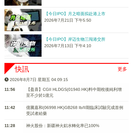
【今日IPO】月之暗面拟赴港上市
2026年7月21日 下午5:50
【今日IPO】岸迈生物三闯港交所
2026年7月13日 下午4:10
快訊
更多
2026年8月7日 星期五 04:09:15
11:56
【盈喜】CGII HLDGS(01940.HK)料中期稅後純利增
至不少於1億元
11:42
億騰嘉和(06998.HK)GB268 Ib/II期臨床試驗完成首例
受試者給藥
11:28
神火股份：新疆神火鋁水轉化率已100%