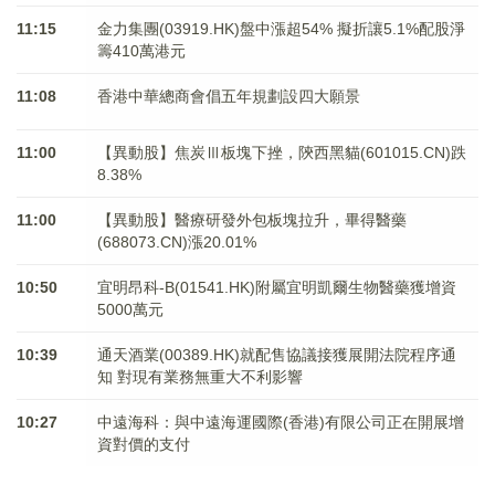
11:15
金力集團(03919.HK)盤中漲超54% 擬折讓5.1%配股淨
籌410萬港元
11:08
香港中華總商會倡五年規劃設四大願景
11:00
【異動股】焦炭Ⅲ板塊下挫，陝西黑貓(601015.CN)跌
8.38%
11:00
【異動股】醫療研發外包板塊拉升，畢得醫藥
(688073.CN)漲20.01%
10:50
宜明昂科-B(01541.HK)附屬宜明凱爾生物醫藥獲增資
5000萬元
10:39
通天酒業(00389.HK)就配售協議接獲展開法院程序通
知 對現有業務無重大不利影響
10:27
中遠海科：與中遠海運國際(香港)有限公司正在開展增
資對價的支付