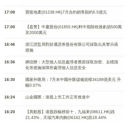
17:08
寶龍地產(01238.HK)7月合約銷售額約5.5億元
17:00
【盈警】中慶股份(01855.HK)料中期除稅後虧損500萬
至2000萬元
16:46
浙江證監局對財通證券股份有限公司採取出具警示函
措施
16:36
網信辦：大型個人信息處理者應當採取加密、去標識
化等措施保障所處理個人信息安全
16:30
國家外匯局：7月末中國外匯儲備規模34188億美元 升
幅0.07%
16:24
山金國際：港股上市工作正常推進中
16:20
【異動股】港股跌幅榜前十，九福來(08611.HK)跌
21.43%，天瑞汽車内飾(06162.HK)跌18.44%