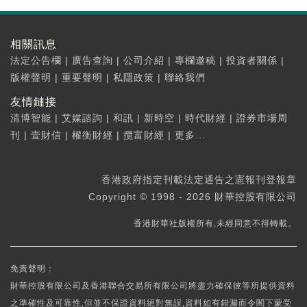
相關訊息
法定公告欄
|
廣告查詢
|
公司介紹
|
專欄邀稿
|
投資者關係
|
版權聲明
|
重要聲明
|
私隱政策
|
聯絡我們
友情鏈接
清博智能
|
艾媒諮詢
|
和訊
|
新時空
|
時代財經
|
證券市場周
刊
|
壹財信
|
權衡財經
|
攬富財經
|
更多...
香港政府指定刊載法定通告之憲報刊登報章
Copyright © 1998 - 2026 財華控股有限公司
香港財華社版權所有,未經同意不得轉載。
免責聲明：
財華控股有限公司及香港聯合交易所有限公司將盡力確保彼等所提供資料
之準確性及可靠性,但並不保證資料絕對無誤,資料如有錯漏而令閣下蒙受