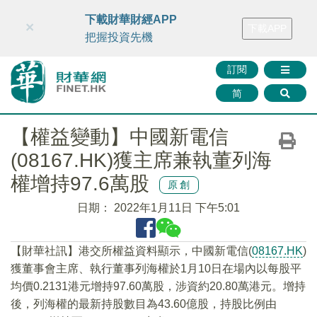
財華智庫網
FINTV
FINMETA
財華證券
媒體矩陣
下載財華財經APP
×
下載APP
智庫沙龍
聯絡我們
把握投資先機
訂閱
简
【權益變動】中國新電信
(08167.HK)獲主席兼執董列海
權增持97.6萬股
原創
日期：
2022年1月11日 下午5:01
【財華社訊】港交所權益資料顯示，中國新電信(
08167.HK
)
獲董事會主席、執行董事列海權於1月10日在場內以每股平
均價0.2131港元增持97.60萬股，涉資約20.80萬港元。增持
後，列海權的最新持股數目為43.60億股，持股比例由