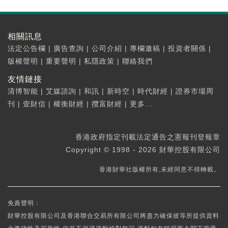
相關訊息
法定公告欄
|
廣告查詢
|
公司介紹
|
專欄邀稿
|
投資者關係
|
版權聲明
|
重要聲明
|
私隱政策
|
聯絡我們
友情鏈接
清博智能
|
艾媒諮詢
|
和訊
|
新時空
|
時代財經
|
證券市場周
刊
|
壹財信
|
權衡財經
|
攬富財經
|
更多...
香港政府指定刊載法定通告之憲報刊登報章
Copyright © 1998 - 2026 財華控股有限公司
香港財華社版權所有,未經同意不得轉載。
免責聲明：
財華控股有限公司及香港聯合交易所有限公司將盡力確保彼等所提供資料