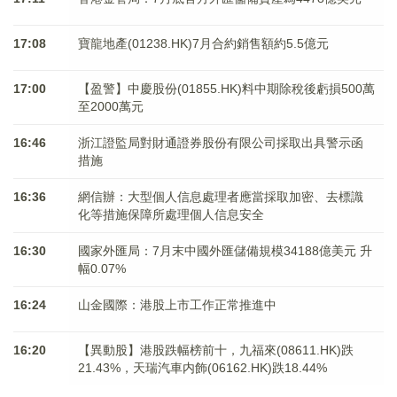
17:08
寶龍地產(01238.HK)7月合約銷售額約5.5億元
17:00
【盈警】中慶股份(01855.HK)料中期除稅後虧損500萬
至2000萬元
16:46
浙江證監局對財通證券股份有限公司採取出具警示函
措施
16:36
網信辦：大型個人信息處理者應當採取加密、去標識
化等措施保障所處理個人信息安全
16:30
國家外匯局：7月末中國外匯儲備規模34188億美元 升
幅0.07%
16:24
山金國際：港股上市工作正常推進中
16:20
【異動股】港股跌幅榜前十，九福來(08611.HK)跌
21.43%，天瑞汽車内飾(06162.HK)跌18.44%