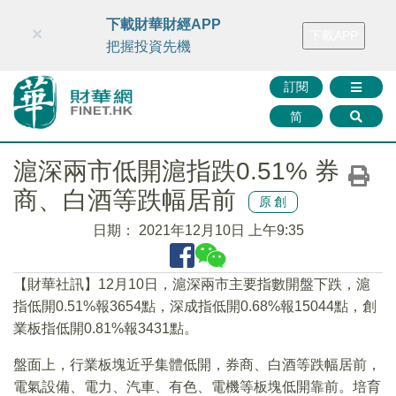
財華智庫網
FINTV
FINMETA
財華證券
媒體矩陣
下載財華財經APP
×
下載APP
智庫沙龍
聯絡我們
把握投資先機
訂閱
简
滬深兩市低開滬指跌0.51% 券
商、白酒等跌幅居前
原創
日期：
2021年12月10日 上午9:35
【財華社訊】12月10日，滬深兩市主要指數開盤下跌，滬
指低開0.51%報3654點，深成指低開0.68%報15044點，創
業板指低開0.81%報3431點。
盤面上，行業板塊近乎集體低開，券商、白酒等跌幅居前，
電氣設備、電力、汽車、有色、電機等板塊低開靠前。培育