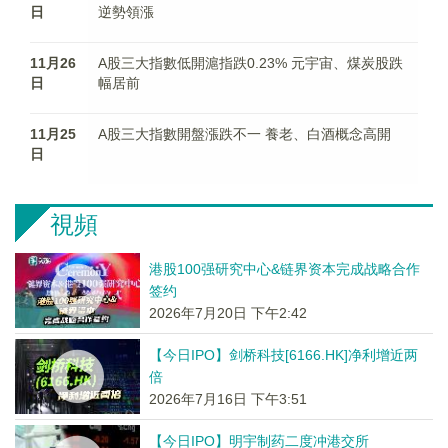
日
逆勢領漲
11月26
A股三大指數低開滬指跌0.23% 元宇宙、煤炭股跌
日
幅居前
11月25
A股三大指數開盤漲跌不一 養老、白酒概念高開
日
視頻
港股100强研究中心&链界资本完成战略合作
签约
2026年7月20日 下午2:42
【今日IPO】剑桥科技[6166.HK]净利增近两
倍
2026年7月16日 下午3:51
【今日IPO】明宇制药二度冲港交所