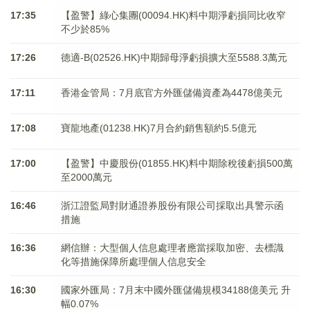
17:35
【盈警】綠心集團(00094.HK)料中期淨虧損同比收窄
不少於85%
17:26
德適-B(02526.HK)中期歸母淨虧損擴大至5588.3萬元
17:11
香港金管局：7月底官方外匯儲備資產為4478億美元
17:08
寶龍地產(01238.HK)7月合約銷售額約5.5億元
17:00
【盈警】中慶股份(01855.HK)料中期除稅後虧損500萬
至2000萬元
16:46
浙江證監局對財通證券股份有限公司採取出具警示函
措施
16:36
網信辦：大型個人信息處理者應當採取加密、去標識
化等措施保障所處理個人信息安全
16:30
國家外匯局：7月末中國外匯儲備規模34188億美元 升
幅0.07%