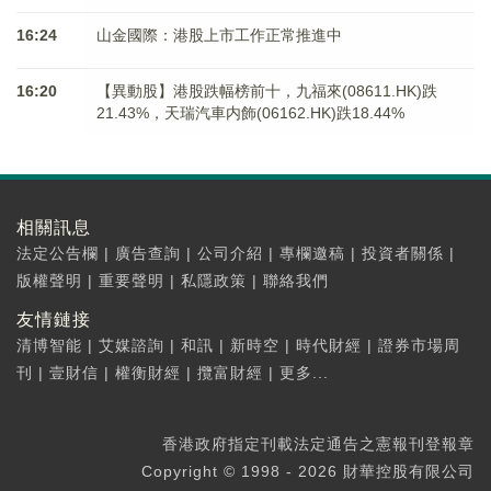
16:24
山金國際：港股上市工作正常推進中
16:20
【異動股】港股跌幅榜前十，九福來(08611.HK)跌
21.43%，天瑞汽車内飾(06162.HK)跌18.44%
相關訊息
法定公告欄
|
廣告查詢
|
公司介紹
|
專欄邀稿
|
投資者關係
|
版權聲明
|
重要聲明
|
私隱政策
|
聯絡我們
友情鏈接
清博智能
|
艾媒諮詢
|
和訊
|
新時空
|
時代財經
|
證券市場周
刊
|
壹財信
|
權衡財經
|
攬富財經
|
更多...
香港政府指定刊載法定通告之憲報刊登報章
Copyright © 1998 - 2026 財華控股有限公司