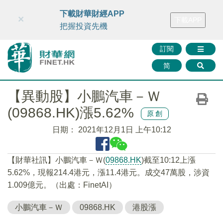
財華智庫網
FINTV
FINMETA
財華證券
媒體矩陣
下載財華財經APP
×
下載APP
智庫沙龍
聯絡我們
把握投資先機
訂閱
简
【異動股】小鵬汽車－Ｗ
(09868.HK)漲5.62%
原創
日期：
2021年12月1日 上午10:12
【財華社訊】小鵬汽車－Ｗ(
09868.HK
)截至10:12上漲
5.62%，現報214.4港元，漲11.4港元。成交47萬股，涉資
1.009億元。（出處：FinetAI）
小鵬汽車－Ｗ
09868.HK
港股漲