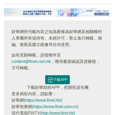
財華網所刊載內容之知識產權為財華網及相關權利
人專屬所有或持有。未經許可，禁止進行轉載、摘
編、複製及建立鏡像等任何使用。
如有意願轉載，請發郵件至
content@finet.com.hk
，獲得書面確認及授權後，
方可轉載。
下載APP
下載財華財經APP，把握投資先機
更多精彩内容，請點擊：
財華網
(https://www.finet.hk/)
財華智庫網
(https://www.finet.com.cn)
現代電視FINTV
(http://www.fintv.hk)