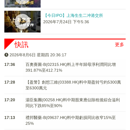
【今日IPO】上海生生二冲港交所
2026年7月24日 下午5:36
快訊
更多
2026年8月6日 星期四 20:36:18
17:36
百奧賽圖-B(02315.HK)料上半年歸母淨利潤同比增
391.87%至412.71%
17:28
【盈警】創想三維(03388.HK)料中期盈转亏約5300萬
至6300萬元
17:20
湯臣集團(00258.HK)料中期股東應佔除稅後綜合溢利
同比下跌85%至90%
17:13
禮邦醫藥-B(09637.HK)料中期虧損同比收窄15%至
25%