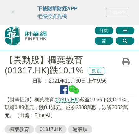
財華智庫網
FINTV
FINMETA
財華證券
媒體矩陣
下載財華財經APP
×
下載APP
智庫沙龍
聯絡我們
把握投資先機
訂閱
简
【異動股】楓葉教育
(01317.HK)跌10.1%
原創
日期：
2021年11月30日 上午9:56
【財華社訊】楓葉教育(
01317.HK
)截至09:56下跌10.1%，
現報0.89港元，跌0.1港元。成交3308萬股，涉資3052萬
元。（出處：FinetAI）
楓葉教育
01317.HK
港股跌