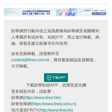
財華網所刊載內容之知識產權為財華網及相關權利
人專屬所有或持有。未經許可，禁止進行轉載、摘
編、複製及建立鏡像等任何使用。
如有意願轉載，請發郵件至
content@finet.com.hk
，獲得書面確認及授權後，
方可轉載。
下載APP
下載財華財經APP，把握投資先機
更多精彩内容，請點擊：
財華網
(https://www.finet.hk/)
財華智庫網
(https://www.finet.com.cn)
現代電視FINTV
(http://www.fintv.hk)