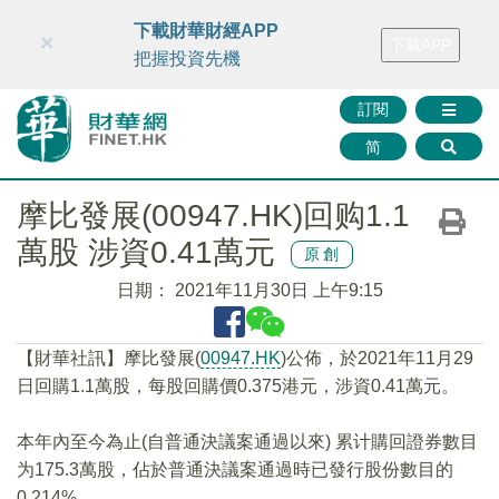
財華智庫網
FINTV
FINMETA
財華證券
媒體矩陣
下載財華財經APP
×
下載APP
智庫沙龍
聯絡我們
把握投資先機
訂閱
简
摩比發展(00947.HK)回购1.1
萬股 涉資0.41萬元
原創
日期：
2021年11月30日 上午9:15
【財華社訊】摩比發展(
00947.HK
)公佈，於2021年11月29
日回購1.1萬股，每股回購價0.375港元，涉資0.41萬元。
本年內至今為止(自普通決議案通過以來) 累计購回證券數目
为175.3萬股，佔於普通決議案通過時已發行股份數目的
0.214%。