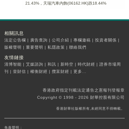
21.43%，天瑞汽車内飾(06162.HK)跌18.44%
相關訊息
法定公告欄
|
廣告查詢
|
公司介紹
|
專欄邀稿
|
投資者關係
|
版權聲明
|
重要聲明
|
私隱政策
|
聯絡我們
友情鏈接
清博智能
|
艾媒諮詢
|
和訊
|
新時空
|
時代財經
|
證券市場周
刊
|
壹財信
|
權衡財經
|
攬富財經
|
更多...
香港政府指定刊載法定通告之憲報刊登報章
Copyright © 1998 - 2026 財華控股有限公司
香港財華社版權所有,未經同意不得轉載。
免責聲明：