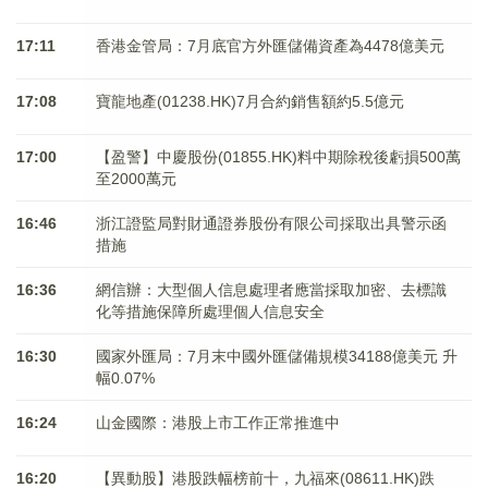
17:11
香港金管局：7月底官方外匯儲備資產為4478億美元
17:08
寶龍地產(01238.HK)7月合約銷售額約5.5億元
17:00
【盈警】中慶股份(01855.HK)料中期除稅後虧損500萬
至2000萬元
16:46
浙江證監局對財通證券股份有限公司採取出具警示函
措施
16:36
網信辦：大型個人信息處理者應當採取加密、去標識
化等措施保障所處理個人信息安全
16:30
國家外匯局：7月末中國外匯儲備規模34188億美元 升
幅0.07%
16:24
山金國際：港股上市工作正常推進中
16:20
【異動股】港股跌幅榜前十，九福來(08611.HK)跌